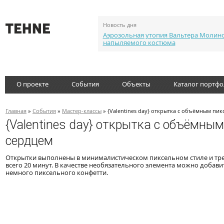
Новость дня
Аэрозольная утопия Вальтера Молин
напыляемого костюма
О проекте
События
Объекты
Каталог портф
Главная
»
События
»
Мастер-классы
» {Valentines day} открытка с объёмным пи
{Valentines day} открытка с объёмны
сердцем
Открытки выполнены в минималистическом пиксельном стиле и тре
всего 20 минут. В качестве необязательного элемента можно добави
немного пиксельного конфетти.