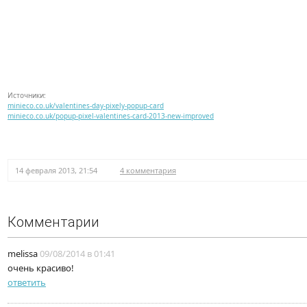
Источники:
minieco.co.uk/valentines-day-pixely-popup-card
minieco.co.uk/popup-pixel-valentines-card-2013-new-improved
14 февраля 2013, 21:54
4 комментария
Комментарии
melissa
09/08/2014 в 01:41
очень красиво!
ответить