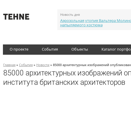
Новость дня
Аэрозольная утопия Вальтера Молин
напыляемого костюма
О проекте
События
Объекты
Каталог портф
Главная
»
События
»
Новости
» 85000 архитектурных изображений опубликованы
85000 архитектурных изображений оп
института британских архитекторов