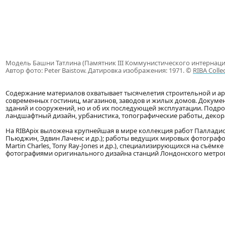
Модель Башни Татлина (Памятник III Коммунистического интернацио
Автор фото: Peter Baistow. Датировка изображения: 1971. ©
RIBA Colle
Содержание материалов охватывает тысячелетия строительной и ар
современных гостиниц, магазинов, заводов и жилых домов. Докумен
зданий и сооружений, но и об их последующей эксплуатации. Подро
ландшафтный дизайн, урбанистика, топографические работы, декора
На RIBApix выложена крупнейшая в мире коллекция работ Палладио (
Пьюджин, Эдвин Лаченс и др.); работы ведущих мировых фотографов (J
Martin Charles, Tony Ray-Jones и др.), специализирующихся на съём
фотографиями оригинального дизайна станций Лондонского метро