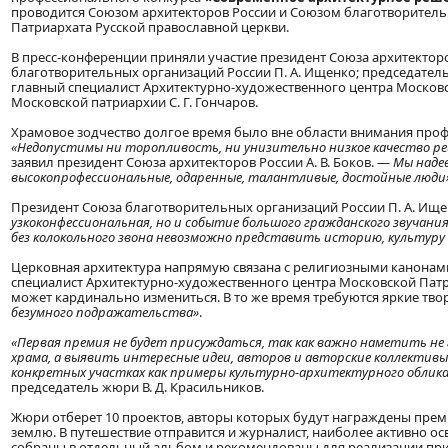
проводится Союзом архитекторов России и Союзом благотворитель
Патриархата Русской православной церкви.
В пресс-конференции приняли участие президент Союза архитекторов
благотворительных организаций России П. А. Ищенко; председатель
главный специалист Архитектурно-художественного центра Московс
Московской патриархии С. Г. Гончаров.
Храмовое зодчество долгое время было вне области внимания про
«Недопустимы ни торопливость, ни унизительно низкое качество ре
заявил президент Союза архитекторов России А. В. Боков. —
Мы наде
высокопрофессиональные, одаренные, талантливые, достойные люди
Президент Союза благотворительных организаций России П. А. Ище
узкоконфессиональная, но и событие большого гражданского звучания
без колокольного звона невозможно представить историю, культур
Церковная архитектура напрямую связана с религиозными канонами
специалист Архитектурно-художественного центра Московской Патр
может кардинально измениться. В то же время требуются яркие тво
безумного подражательства»
.
«Первая премия не будет присуждаться, так как важно наметить не
храма, а выявить интересные идеи, авторов и авторские коллектив
конкретных участках как примеры культурно-архитектурного облика 
председатель жюри В. Д. Красильников.
Жюри отберет 10 проектов, авторы которых будут награждены преми
землю. В путешествие отправится и журналист, наиболее активно 
собраны в отдельный альбом и рекомендованы для реализации прих