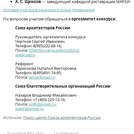
А. С. Щенков
— заведующий кафедрой реставрации МАРХИ.
Условия участия в конкурсе и сроки проведения
По вопросам участия обращаться в
оргкомитет конкурса
:
Союз архитекторов России
Руководитель оргкомитета конкурса
Чертков Сергей Иванович
Телефон: 8(985)222-68-16;
Почта:
tchertkovserguei@modul.ru
www.uar.ru
Референт
Ларионова Наталья Викторовна
Телефон: 8(495)691-74-85;
Почта:
larnat@mail.ru
Союз благотворительных
организаций России
Назаров Владимир Михайлович
Телефон: +7 (495) 225-13-16;
Почта:
vp@sbornet.ru
.
www.sbornet.ru
Источник:
Пресс-центр Союза архитекторов России
26 сентября 2013, 18:11
1 комментарий