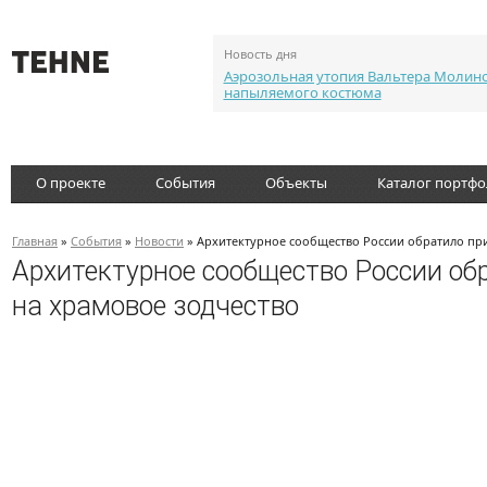
Новость дня
Аэрозольная утопия Вальтера Молин
напыляемого костюма
О проекте
События
Объекты
Каталог портф
Главная
»
События
»
Новости
» Архитектурное сообщество России обратило пр
Архитектурное сообщество России об
на храмовое зодчество