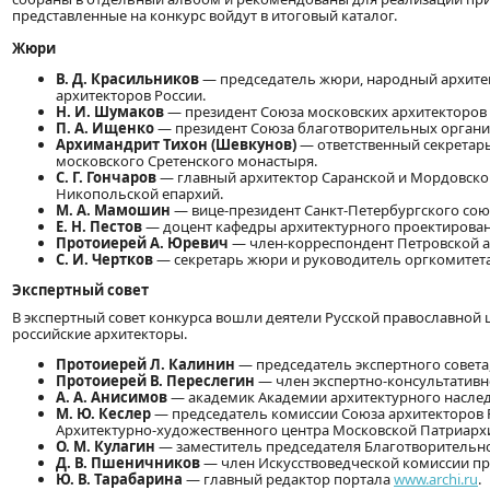
представленные на конкурс войдут в итоговый каталог.
Жюри
В. Д. Красильников
— председатель жюри, народный архитек
архитекторов России.
Н. И. Шумаков
— президент Союза московских архитекторов 
П. А. Ищенко
— президент Союза благотворительных организ
Архимандрит Тихон (Шевкунов)
— ответственный секретарь
московского Сретенского монастыря.
С. Г. Гончаров
— главный архитектор Саранской и Мордовско
Никопольской епархий.
М. А. Мамошин
— вице-президент Санкт-Петербургского сою
Е. Н. Пестов
— доцент кафедры архитектурного проектирован
Протоиерей А. Юревич
— член-корреспондент Петровской а
С. И. Чертков
— секретарь жюри и руководитель оргкомитета
Экспертный совет
В экспертный совет конкурса вошли деятели Русской православной 
российские архитекторы.
Протоиерей Л. Калинин
— председатель экспертного совета,
Протоиерей В. Переслегин
— член экспертно-консультативн
А. А. Анисимов
— академик Академии архитектурного наслед
М. Ю. Кеслер
— председатель комиссии Союза архитекторов 
Архитектурно-художественного центра Московской Патриарх
О. М. Кулагин
— заместитель председателя Благотворительно
Д. В. Пшеничников
— член Искусствоведческой комиссии пр
Ю. В. Тарабарина
— главный редактор портала
www.archi.ru
.