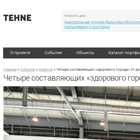
Новость дня
Аэрозольная утопия Вальтера Молин
напыляемого костюма
О проекте
События
Объекты
Каталог портф
Главная
»
События
»
Новости
» Четыре составляющих «здорового города» от ар
Четыре составляющих «здорового горо