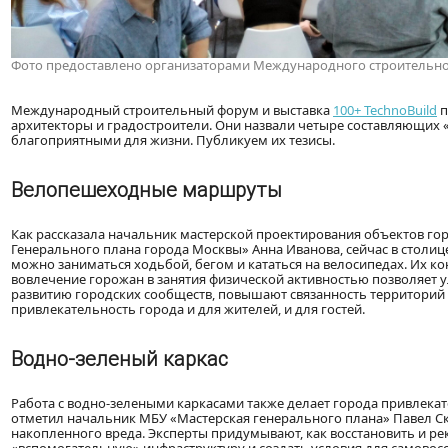
Фото предоставлено организаторами Международного строительног
Международный строительный форум и выставка
100+ TechnoBuild
п
архитекторы и градостроители. Они назвали четыре составляющих 
благоприятными для жизни. Публикуем их тезисы.
Велопешеходные маршруты
Как рассказала начальник мастерской проектирования объектов го
Генерального плана города Москвы» Анна Иванова, сейчас в столи
можно заниматься ходьбой, бегом и кататься на велосипедах. Их ко
вовлечение горожан в занятия физической активностью позволяет у
развитию городских сообществ, повышают связанность территорий 
привлекательность города и для жителей, и для гостей.
Водно-зеленый каркас
Работа с водно-зелеными каркасами также делает города привлекате
отметил начальник МБУ «Мастерская генерального плана» Павел Ск
накопленного вреда. Эксперты придумывают, как восстановить и р