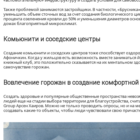
«вспомогательную» инфраструктуру и создать условия для самовосс
Также проблемой занимаются застройщики. В частности, «Брусника
уменьшить объем сточных вод за счет создания биологического ци
процента озеленения кровли до 50% и уменьшения диаметров основн
домах благоприятный микроклимат.
Комьюнити и соседские центры
Создание комьюнити и соседских центров тоже способствует оздоро
Афоничкин. Когда у жильцов есть возможность вместе заниматься й
книжный клуб, это положительно сказывается на их ментальном здор
самочувствие горожан.
Вовлечение горожан в создание комфортной
Создать здоровые и популярные общественные пространства невоз
людей еще на стадии выбора территории для благоустройства, счи
Group Арсен Хаиров. Можно не только проводить опросы, но и на ме
создавать какие-то объекты, чтобы люди чувствовали свою причастн