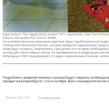
Supersurface, The Happy Island, project. 1971. Superstudio, Gian Piero Frassine
Francia, Alessandro Poli. Source: MoMA
На этом фотомонтаже домашняя идиллия парит над бесконечной модульн
глобальной «печатной платой», которая превратит окружающую среду и
люди будут кочевать, подключаясь к ресурсам сети по мере необходимо
основу для нового образа жизни, но одновременно и вездесущую систе
популярных СМИ, подчеркивают эту идею с ироничным оттенком, напо
Подробнее о развитии зеленых городов будут говорить на Междун
пройдет в Екатеринбурге с 3 по 6 октября. Всего планируется более 
19 июля 2023, 12:27
0 комментариев