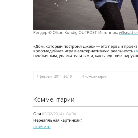
Рендер © Olson Kundig OUTPOST. Источник:
w3seattle
«Дом, который построил Джек» — это первый проек
кроссмедийная игра в альтернативную реальность (
A
необычным, увлекательным и, как следствие, вирусн
1 февраля 2014, 20:10
4 комментария
Комментарии
Оля
02/02/2014 в 04:04
Нереапльная картинка(((
ответить