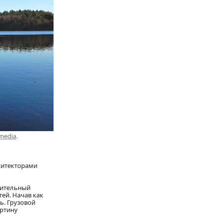
media
.
хитекторами
роительный
ей. Начав как
ь. Грузовой
артину