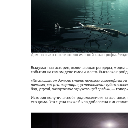
Дом на сваях после экологической катастрофы. Ренд
Выдуманная история, включающая рендеры, модель д
события на самом деле имели место. Выставка пройдёт
«Инсталляция должна стать началом саморефлексии и
темами, как реинкарнация, установление художеств
дар, ущерб, разрушение окружающей среды»
, — говор
История получила своё продолжение и на выставке, г
его дома. Эта сцена также была добавлена к инсталл