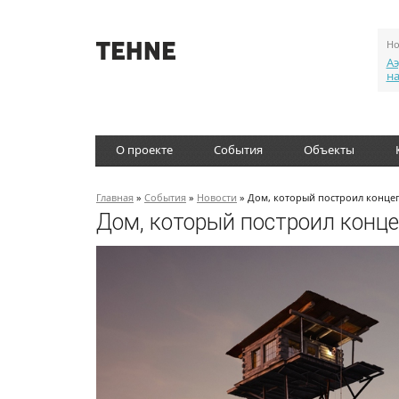
Но
Аэ
н
О проекте
События
Объекты
Главная
»
События
»
Новости
» Дом, который построил конце
Дом, который построил конц