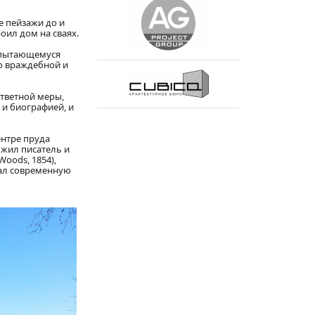
 пейзажи до и
оил дом на сваях.
, пытающемуся
во враждебной и
 ответной меры,
 и биографией, и
ентре пруда
 жил писатель и
e Woods, 1854),
вал современную