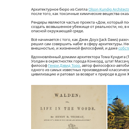
Архитектурное бюро из Сиэтла
Olson Kundig Architect
после того, как токсичные химические вещества ока
Рендеры являются частью проекта «Дом, который пос
создать возвышенное убежище от реальности, но, в 
опасной окружающей среде.
Всё начинается с того, как Джек Доуз (Jack Daws) раз
решил сам совершить набег в сферу архитектуры. Не
внешностью, и жизненной философией, и даже
собст
Вдохновлённый домами архитектора Тома Кундига (To
Уолден в окрестностях города Конкорд, штат Массачус
философ
Генри Дэвид Торо
, автор философско-автоб
одного из самых известных произведений классичес
цивилизацию и ратовал за возврат к природе в духе Ж