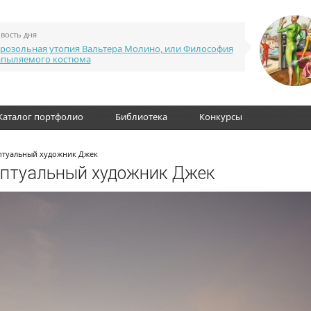
вость дня
розольная утопия Вальтера Молино, или Философия
апыляемого костюма
Каталог портфолио
Библиотека
Конкурсы
птуальный художник Джек
ептуальный художник Джек