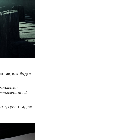
и так, как будто
го такими
 коллективный
лся украсть идею