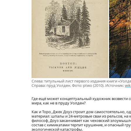
Слева: титульный лист первого издания книги «Уолден, 
Справа: пруд Уолден. Фото: ptwo (2010). Источник:
wik
Где ещё может концептуальный художник возвести с
мира, как не в пруду Уолден?
Как и Торо, Джек Доуз строит дом самостоятельно, о
материал: шпалы и 24-метровые сваи из рельсов, на
философ, Доуз заканчивает как чеховский злоумышл
состав с химикатами терпит крушение, и опасный гр
экологической катастрофы.