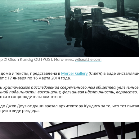
ер © Olson Kundig OUTPOST. Источник:
w3seattle.com
ома и тексты, представлена в
Mercer Gallery
(Сиэтл) в виде инсталляци
 с 17 января по 16 марта 2014 года.
 критического расследования современного нам общества, увлечённо
енной подлинности, восхищение, фальшивая идентичность, воровство,
ится в сопроводительном тексте.
де Джек Доуз от души врезал архитектору Кундигу за то, что тот пыта
яции в виде рендера.