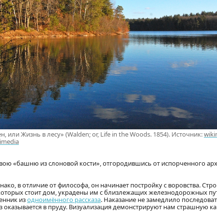
или Жизнь в лесу» (Walden; or, Life in the Woods. 1854). Источник:
wiki
imedia
вою «башню из слоновой кости», отгородившись от испорченного ар
днако, в отличие от философа, он начинает постройку с воровства. Ст
 которых стоит дом, украдены им с близлежащих железнодорожных пут
енник из
одноимённого рассказа
. Наказание не замедлило последоват
уз оказывается в пруду. Визуализация демонстрируют нам страшную к