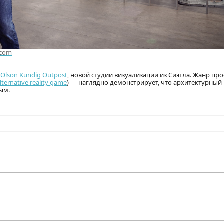
.com
т
Olson Kundig Outpost
, новой студии визуализации из Сиэтла. Жанр пр
lternative reality game
) — наглядно демонстрирует, что архитектурный
ым.