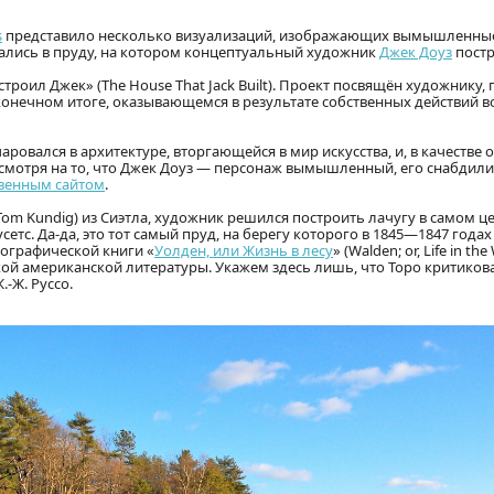
s
представило несколько визуализаций, изображающих вымышленные
зались в пруду, на котором концептуальный художник
Джек Доуз
постр
троил Джек» (The House That Jack Built). Проект посвящён художнику
конечном итоге, оказывающемся в результате собственных действий 
очаровался в архитектуре, вторгающейся в мир искусства, и, в качестве
смотря на то, что Джек Доуз — персонаж вымышленный, его снабдили
венным сайтом
.
m Kundig) из Сиэтла, художник решился построить лачугу в самом ц
етс. Да-да, это тот самый пруд, на берегу которого в 1845—1847 годах
иографической книги «
Уолден, или Жизнь в лесу
» (Walden; or, Life in th
кой американской литературы. Укажем здесь лишь, что Торо критико
.-Ж. Руссо.