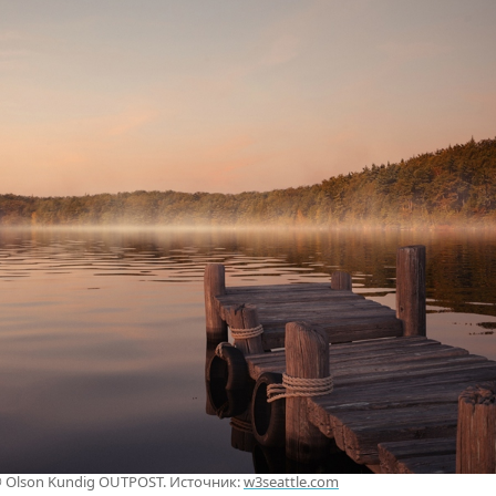
© Olson Kundig OUTPOST. Источник:
w3seattle.com