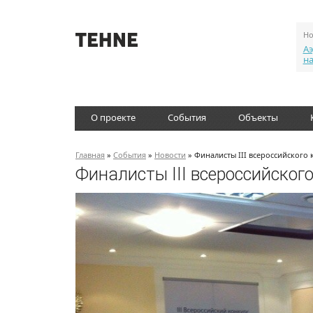
Но
Аэ
н
О проекте
События
Объекты
Главная
»
События
»
Новости
» Финалисты III всероссийского
Финалисты III всероссийског