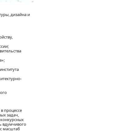
уры, дизайна и
йству,
ссии;
вительства
а»;
института
итектурно-
кого
 в процессе
ых задач,
 конкурсных
ь вдумчивого
ос масштаб