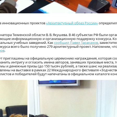
са инновационных проектов
«Архитектурный образ России»
определи
натора Тюменской области В. В. Якушева. В 46 субъектах РФ были орг
ляющие информационную и организационную поддержку конкурса. Ко
альных учебных заведений. Как
сообщил Павел Тараканов
, заместит
курса всего было получено 279 архитектурный проект. Напомним, что
ров
.
ут приглашены на официальную церемонию награждения, которая сос
анить интригу и огласить имена авторов, занявших призовые места, т
ы и денежные призы (до 150 тысяч рублей), а также шанс на реализа
влены на выставке в рамках 22 Международного фестиваля «Зодчеств
листов и победителей будут напечатаны в официальном каталоге кон