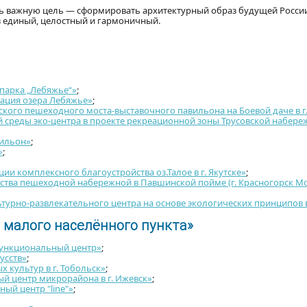
ень важную цель — сформировать архитектурный образ будущей России,
з единый, целостный и гармоничный.
парка „Лебяжье“»
;
ация озера Лебяжье»
;
кого пешеходного моста-выставочного павильона на Боевой даче в г.
 среды эко-центра в проекте рекреационной зоны Трусовской набереж
ильон»
;
»
;
ии комплексного благоустройства оз.Талое в г. Якутске»
;
ства пешеходной набережной в Павшинской пойме (г. Красногорск М
турно-развлекательного центра на основе экологических принципов в
малого населённого пункта»
ункциональный центр»
;
усств»
;
 культур в г. Тобольск»
;
й центр микрорайона в г. Ижевск»
;
ый центр "line"»
;