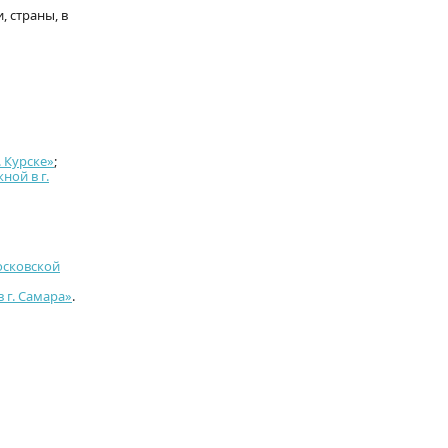
 страны, в
 Курске»
;
ной в г.
осковской
 г. Самара»
.