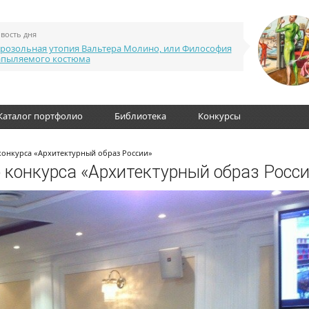
вость дня
розольная утопия Вальтера Молино, или Философия
апыляемого костюма
Каталог портфолио
Библиотека
Конкурсы
 конкурса «Архитектурный образ России»
о конкурса «Архитектурный образ Росс