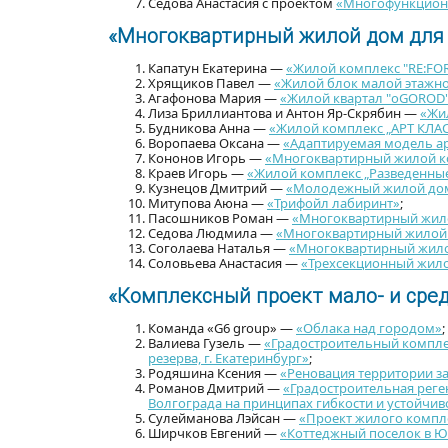
Седова Анастасия с проектом
«Многофункциона
«Многоквартирный жилой дом для
Капатун Екатерина —
«Жилой комплекс "RE:FO
Хрящиков Павел —
«Жилой блок малой этажно
Агафонова Мария —
«Жилой квартал "oGOROD
Лиза Бриллиантова и Антон Яр-Скрябин —
«Жил
Будникова Анна —
«Жилой комплекс „АРТ КЛА
Воропаева Оксана —
«Адаптируемая модель а
Кононов Игорь —
«Многоквартирный жилой ко
Краев Игорь —
«Жилой комплекс „Разведенны
Кузнецов Дмитрий —
«Молодежный жилой до
Митупова Аюна —
«Трифойл лабиринт»
;
Пасошников Роман —
«Многоквартирный жил
Седова Людмила —
«Многоквартирный жилой 
Соголаева Наталья —
«Многоквартирный жилой
Соловьева Анастасия —
«Трехсекционный жилой
«Комплексный проект мало- и сре
Команда «G6 group» —
«Облака над городом»
;
Валиева Гузель —
«Градостроительный комплек
резерва, г. Екатеринбург»
;
Родяшина Ксения —
«Реновация территории за
Романов Дмитрий —
«Градостроительная рег
Волгограда на принципах гибкости и устойчив
Сулейманова Лэйсан —
«Проект жилого компле
Ширчков Евгений —
«Коттеджный поселок в Ю