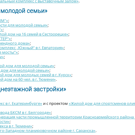
льный комплекс с выставочным залом»
.
 молодой семьи»
RM"»
;
сти для молодой семьи»
;
"»
;
ой дом на 16 семей в Сестрорецке»
;
СТЕР“»
;
рендного дома»
;
мплекс „Южный“ в г. Евпатория»
;
е мосты“»
;
м»
;
ой дом для молодой семьи»
;
дом для молодой семьи»
;
 дом для молодых семей в г. Курск»
;
 дом на 60 чел. в г. Тюмени»
.
днеэтажной застройки»
с в г. Екатеринбурге»
и с проектом
«Жилой дом для спортсменов оли
вода БКСМ в г. Белгороде»
;
енерация части промышленной территории Красноармейского района
ости»
;
кса в г. Тюмени»
;
го-Западном планировочном районе г. Саранска»
.