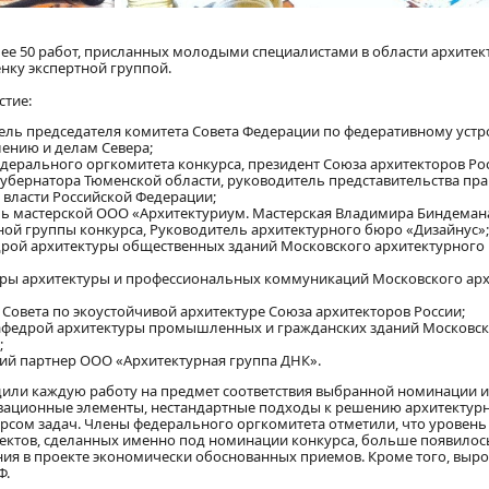
ее 50 работ, присланных молодыми специалистами в области архитект
нку экспертной группой.
стие:
ель председателя комитета Совета Федерации по федеративному устро
ению и делам Севера;
дерального оргкомитета конкурса, президент Союза архитекторов Ро
губернатора Тюменской области, руководитель представительства пра
 власти Российской Федерации;
ь мастерской ООО «Архитектуриум. Мастерская Владимира Биндеман
ной группы конкурса, Руководитель архитектурного бюро «Дизайнус»;
рой архитектуры общественных зданий Московского архитектурного 
дры архитектуры и профессиональных коммуникаций Московского арх
Совета по экоустойчивой архитектуре Союза архитекторов России;
афедрой архитектуры промышленных и гражданских зданий Московс
;
ий партнер ООО «Архитектурная группа ДНК».
или каждую работу на предмет соответствия выбранной номинации и
вационные элементы, нестандартные подходы к решению архитектурн
рсом задач. Члены федерального оргкомитета отметили, что уровень
оектов, сделанных именно под номинации конкурса, больше появилос
ия в проекте экономически обоснованных приемов. Кроме того, выр
Ф.