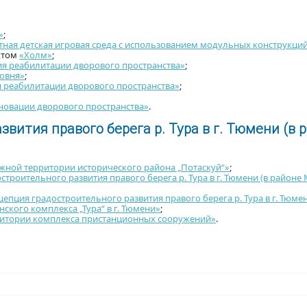
»
;
ная детская игровая среда с использованием модульных конструкци
ктом
«Холм»
;
я реабилитации дворового пространства»
;
ровня»
;
 реабилитации дворового пространства»
;
новации дворового пространства»
.
вития правого берега р. Тура в г. Тюмени (в 
жной территории исторического района „Потаскуй“»
;
троительного развития правого берега р. Тура в г. Тюмени (в районе
епция градостроительного развития правого берега р. Тура в г. Тюме
ского комплекса „Тура“ в г. Тюмени»
;
ритории комплекса пристанционных сооружений»
.