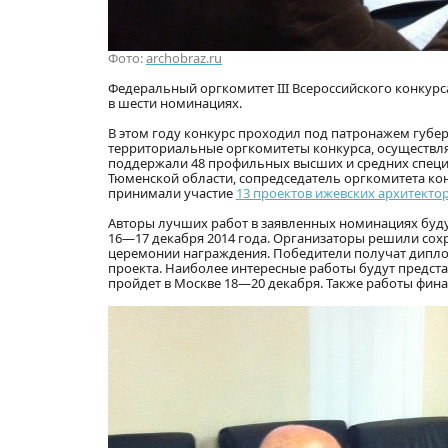
Фото:
archobraz.ru
Федеральный оргкомитет III Всероссийского конкур
в шести номинациях.
В этом году конкурс проходил под патронажем губер
территориальные оргкомитеты конкурса, осуществ
поддержали 48 профильных высших и средних специ
Тюменской области, сопредседатель оргкомитета кон
принимали участие
13 проектов ижевских архитекто
Авторы лучших работ в заявленных номинациях буд
16—17 декабря 2014 года. Организаторы решили сохр
церемонии награждения. Победители получат диплом
проекта. Наиболее интересные работы будут предста
пройдет в Москве 18—20 декабря. Также работы фина