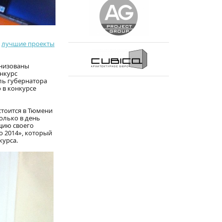
л
лучшие проекты
анизованы
нкурс
ель губернатора
 в конкурсе
тоится в Тюмени
олько в день
цию своего
о 2014», который
курса.