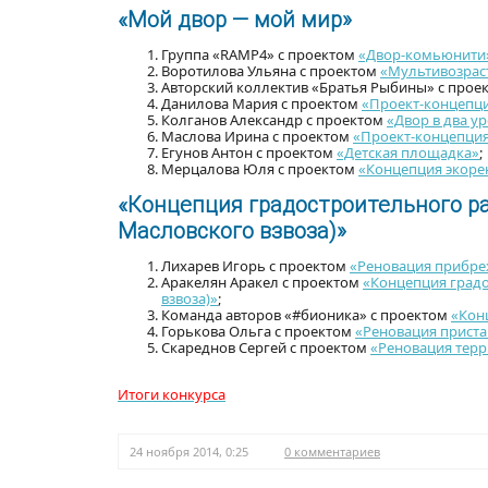
«Мой двор — мой мир»
Группа «RAMP4» с проектом
«Двор-комьюнити
Воротилова Ульяна с проектом
«Мультивозраст
Авторский коллектив «Братья Рыбины» с прое
Данилова Мария с проектом
«Проект-концепци
Колганов Александр с проектом
«Двор в два у
Маслова Ирина с проектом
«Проект-концепция
Егунов Антон с проектом
«Детская площадка»
;
Мерцалова Юля с проектом
«Концепция экоре
«Концепция градостроительного раз
Масловского взвоза)»
Лихарев Игорь с проектом
«Реновация прибре
Аракелян Аракел с проектом
«Концепция градос
взвоза)»
;
Команда авторов «#бионика» с проектом
«Конц
Горькова Ольга с проектом
«Реновация пристан
Скареднов Сергей с проектом
«Реновация тер
Итоги конкурса
24 ноября 2014, 0:25
0 комментариев