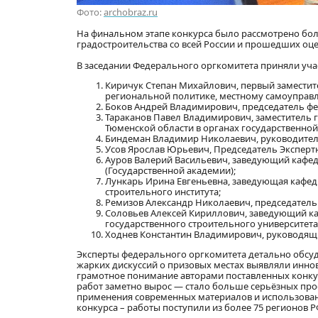
Фото:
archobraz.ru
На финальном этапе конкурса было рассмотрено бол
градостроительства со всей России и прошедших оце
В заседании Федерального оргкомитета приняли уча
Киричук Степан Михайлович, первый заместит
региональной политике, местному самоуправл
Боков Андрей Владимирович, председатель фе
Тараканов Павел Владимирович, заместитель 
Тюменской области в органах государственной
Биндеман Владимир Николаевич, руководител
Усов Ярослав Юрьевич, Председатель Эксперт
Ауров Валерий Васильевич, заведующий кафед
(Государственной академии);
Лункарь Ирина Евгеньевна, заведующая кафе
строительного института;
Ремизов Александр Николаевич, председатель 
Соловьев Алексей Кириллович, заведующий к
государственного строительного университета
Ходнев Константин Владимирович, руководящ
Эксперты федерального оргкомитета детально обсуд
жарких дискуссий о призовых местах выявляли инно
грамотное понимание авторами поставленных конку
работ заметно вырос — стало больше серьёзных пр
применения современных материалов и использован
конкурса – работы поступили из более 75 регионов Р