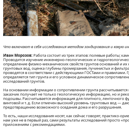
Что включают в себя исследования методом зондирования и какую и
Иван Морозов:
Работа состоит из трех этапов: полевые работы; к
Проводится изучение инженерно-геологических и гидрогеологическ
определение физико-механических свойств грунтов оснований и их
грунтовых вод, оценка глубины промерзания, пучинистых и фильтр
проводятся в соответствии с действующими ГОСТами и правилами. Гр
определяется тип грунта и его условное динамическое сопротивле
исследований грунтов.
На основании информации о сопротивлении грунта рассчитывается н
заказчик получает не только геологическую информацию, но и рек
подошвы. Рассчитывается информация для плитного, ленточного фу
винтовой и т. д. Если отмечен высокий уровень грунтовых вод — да
предотвращению возможного оседания дома и его разрушения.
То есть, наши исследования носят, как сейчас говорят, практико-о
нам уже не в первый раз, сами результаты исследований просто «пр
приложениям с рекомендациями.