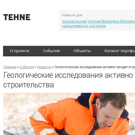
Новость дня
Аэрозольная утопия Вальтера Молин
напыляемого костюма
О проекте
События
Объекты
Каталог портф
Главная
»
События
»
Новости
» Геологические исследования активно входят в п
Геологические исследования активно
строительства