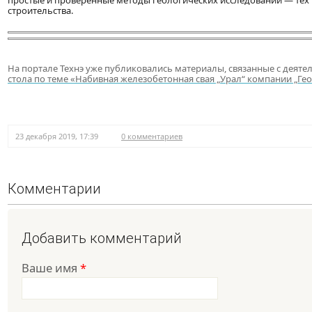
простые и проверенные методы геологических исследований — тех
строительства.
На портале Технэ уже публиковались материалы, связанные с деят
стола по теме «Набивная железобетонная свая „Урал“ компании „Ге
23 декабря 2019, 17:39
0 комментариев
Комментарии
Добавить комментарий
Ваше имя
*