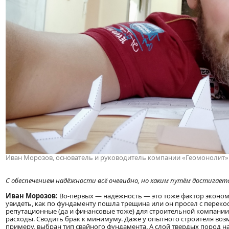
Иван Морозов, основатель и руководитель компании «Геомонолит»
С обеспечением надёжности всё очевидно, но каким путём достигае
Иван Морозов:
Во-первых — надёжность — это тоже фактор эконом
увидеть, как по фундаменту пошла трещина или он просел с переко
репутационные (да и финансовые тоже) для строительной компани
расходы. Сводить брак к минимуму. Даже у опытного строителя во
примеру, выбран тип свайного фундамента. А слой твердых пород н