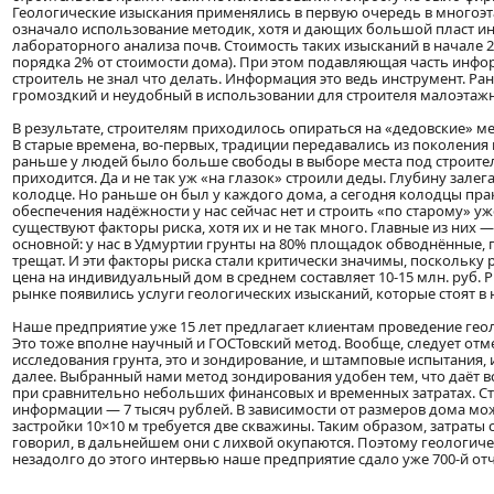
Геологические изыскания применялись в первую очередь в многоэт
означало использование методик, хотя и дающих большой пласт ин
лабораторного анализа почв. Стоимость таких изысканий в начале 200
порядка 2% от стоимости дома). При этом подавляющая часть инфо
строитель не знал что делать. Информация это ведь инструмент. Р
громоздкий и неудобный в использовании для строителя малоэтажн
В результате, строителям приходилось опираться на «дедовские» м
В старые времена, во-первых, традиции передавались из поколения в
раньше у людей было больше свободы в выборе места под строитель
приходится. Да и не так уж «на глазок» строили деды. Глубину зал
колодце. Но раньше он был у каждого дома, а сегодня колодцы практ
обеспечения надёжности у нас сейчас нет и строить «по старому» у
существуют факторы риска, хотя их и не так много. Главные из них
основной: у нас в Удмуртии грунты на 80% площадок обводнённые, 
трещат. И эти факторы риска стали критически значимы, поскольк
цена на индивидуальный дом в среднем составляет 10-15 млн. руб. Р
рынке появились услуги геологических изысканий, которые стоят в
Наше предприятие уже 15 лет предлагает клиентам проведение ге
Это тоже вполне научный и ГОСТовский метод. Вообще, следует отме
исследования грунта, это и зондирование, и штамповые испытания, 
далее. Выбранный нами метод зондирования удобен тем, что даёт
при сравнительно небольших финансовых и временных затратах. Ст
информации — 7 тысяч рублей. В зависимости от размеров дома мож
застройки 10×10 м требуется две скважины. Таким образом, затраты 
говорил, в дальнейшем они с лихвой окупаются. Поэтому геологи
незадолго до этого интервью наше предприятие сдало уже 700-й отч