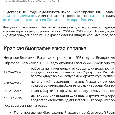
Фото из архива портала tehne.com
10 декабря 2015 года на должность начальника Управления — глав
градостроительства
Администрации города Ижевска
назначен
Влади
регионального отделения Союза архитекторов России
.
Владимир Васильевич Некрасов ранее уже руководил этим подразд
архитектуры и градостроительства с 2001 по 2012 годы. После ухо
«Удмуртгражданпроект». Некрасов сменил Владимира Тихонова, воз
Краткая биографическая справка
Некрасов Владимир Васильевич родился в 1953 году в с. Билярск, А
Образование высшее. В 1976 году окончил Казанский инженерно-ст
работал на инженерных, руководящих должностях в
1976—2002
государственных организациях Удмуртской Респуб
власти Удмуртской Республики, Архитектурно-план
начальник Управления — главный архитектор горо
2002—2012
градостроительства Администрации города Ижевск
2012—2015
главный архитектор ООО «Институт «Удмуртгражд
начальник Управления — главный архитектор горо
с 10.12.2015
градостроительства Администрации города Ижевск
Государственные награды:
Почетное звание «Заслуженный архитектор Удмуртской Респу