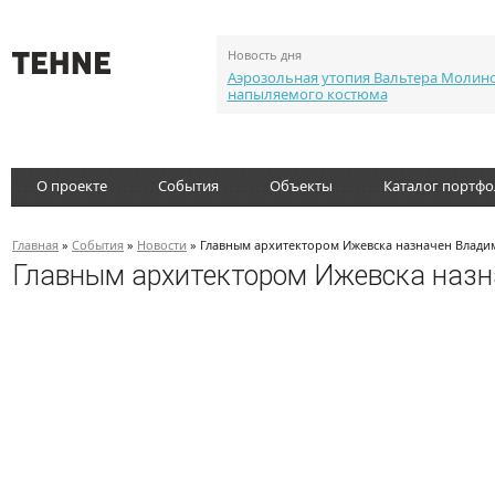
Новость дня
Аэрозольная утопия Вальтера Молин
напыляемого костюма
О проекте
События
Объекты
Каталог портф
Главная
»
События
»
Новости
» Главным архитектором Ижевска назначен Влади
Главным архитектором Ижевска назн