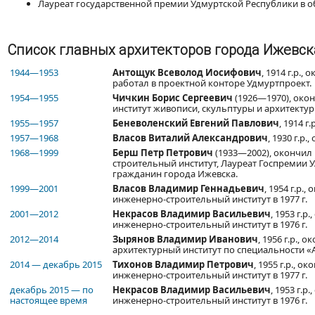
Лауреат государственной премии Удмуртской Республики в об
Список главных архитекторов города Ижевск
1944—1953
Антощук Всеволод Иосифович
, 1914 г.р.,
работал в проектной конторе Удмуртпроект.
1954—1955
Чичкин Борис Сергеевич
(1926—1970), око
институт живописи, скульптуры и архитектуры
1955—1957
Беневоленский Евгений Павлович
, 1914 г
1957—1968
Власов Виталий Александрович
, 1930 г.р.
1968—1999
Берш Петр Петрович
(1933—2002), окончил
строительный институт, Лауреат Госпремии У
гражданин города Ижевска.
1999—2001
Власов Владимир Геннадьевич
, 1954 г.р.
инженерно-строительный институт в 1977 г.
2001—2012
Некрасов Владимир Васильевич
, 1953 г.р
инженерно-строительный институт в 1976 г.
2012—2014
Зырянов Владимир Иванович
, 1956 г.р.,
архитектурный институт по специальности «Ар
2014 — декабрь 2015
Тихонов Владимир Петрович
, 1955 г.р., о
инженерно-строительный институт в 1977 г.
декабрь 2015 — по
Некрасов Владимир Васильевич
, 1953 г.р
настоящее время
инженерно-строительный институт в 1976 г.