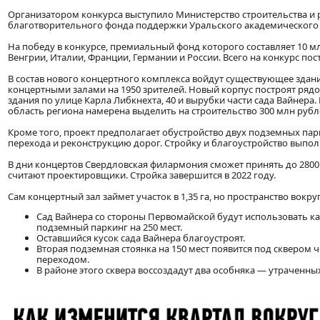
Организатором конкурса выступило Министерство строительства и 
благотворительного фонда поддержки Уральского академического
На победу в конкурсе, премиальный фонд которого составляет 10 м
Венгрии, Италии, Франции, Германии и России. Всего на конкурс пос
В состав нового концертного комплекса войдут существующее здани
концертными залами на 1950 зрителей. Новый корпус построят рядом
здания по улице Карла Либкнехта, 40 и вырубки части сада Вайнера.
область региона намерена выделить на строительство 300 млн рубл
Кроме того, проект предполагает обустройство двух подземных пар
перехода и реконструкцию дорог. Стройку и благоустройство выпол
В дни концертов Свердловская филармония сможет принять до 2800 
считают проектировщики. Стройка завершится в 2022 году.
Сам концертный зал займет участок в 1,35 га, но пространство вокру
Сад Вайнера со стороны Первомайской будут использовать ка
подземный паркинг на 250 мест.
Оставшийся кусок сада Вайнера благоустроят.
Вторая подземная стоянка на 150 мест появится под сквером
переходом.
В районе этого сквера воссоздадут два особняка — утраченны