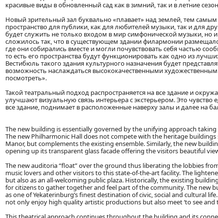
красивые виды в обновленный сад как в зимний, так и в летние сезо
Новый зрительный зал буквально «плавает» над землей, тем самым
пространство для публики, как для любителей музыки, так и для д
будет служить не только входом в мир симфонической музыки, но 
сложилось так, что в существующем здании филармонии размещало
где они собирались вместе и могли почувствовать себя частью сооб
то есть его пространства будут функционировать как одно из лучши
Вестибюль такого здания культурного назначения будет представля
возможность наслаждаться высококачественными художественными п
посмотреть».
Такой театральный подход распространяется на все здание и окру
улучшают визуальную связь интерьера с экстерьером. Это чувство 
все здание, поднимает в расположенные наверху залы и далее на б
The new building is essentially governed by the unifying approach taking
The new Philharmonic Hall does not compete with the heritage buildings 
Manor, but complements the existing ensemble. Similarly, the new buildi
opening up its transparent glass facade offering the visitors beautiful 
The new auditoria “float” over the ground thus liberating the lobbies fro
music lovers and other visitors to this state-of-the-art facility. The ligh
but also as an all-welcoming public plaza. Historically, the existing buildi
for citizens to gather together and feel part of the community. The new bu
as one of Yekaterinburg’s finest destination of civic, social and cultural lif
not only enjoy high quality artistic productions but also meet ‘to see and 
This theatrical approach continues throughout the building and its conne