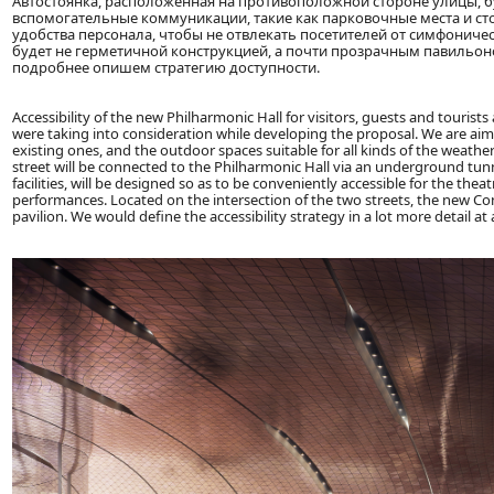
Автостоянка, расположенная на противоположной стороне улицы, б
вспомогательные коммуникации, такие как парковочные места и ст
удобства персонала, чтобы не отвлекать посетителей от симфоничес
будет не герметичной конструкцией, а почти прозрачным павильон
подробнее опишем стратегию доступности.
Accessibility of the new Philharmonic Hall for visitors, guests and tourists
were taking into consideration while developing the proposal. We are a
existing ones, and the outdoor spaces suitable for all kinds of the weathe
street will be connected to the Philharmonic Hall via an underground tunne
facilities, will be designed so as to be conveniently accessible for the theat
performances. Located on the intersection of the two streets, the new Con
pavilion. We would define the accessibility strategy in a lot more detail at