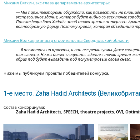
Михаил Вяткин, экс-глава департамента архитектуры:
— Мы с архитекторами обсуждали, как разместить на площадк
экспрессивное здание, которое будет видно со всех точек го
Проект бюро Захи Хадид с этой точки зрения интересен. Арх
волнообразную форму. Поэтому кровля, которая объединила тр
Михаил Волков, министр строительства Свердловской области:
— Я посмотрел на проекты, и они все реализуемы. Даже концеп
так сложно. Но мы должны оценить здание с точки зрения эк
образ под будет выглядеть под полуметровым слоем снега.
Ниже мы публикуем проекты победителей конкурса.
1-е место. Zaha Hadid Architects (Великобрита
Состав консорциума:
Zaha Hadid Architects, SPEECH, theatre projects, OVI, Optimise