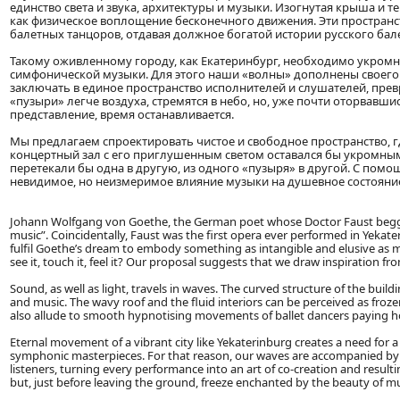
единство света и звука, архитектуры и музыки. Изогнутая крыша и
как физическое воплощение бесконечного движения. Эти простран
балетных танцоров, отдавая должное богатой истории русского бале
Такому оживленному городу, как Екатеринбург, необходимо укромн
симфонической музыки. Для этого наши «волны» дополнены своег
заключать в единое пространство исполнителей и слушателей, пре
«пузыри» легче воздуха, стремятся в небо, но, уже почти оторвавш
представление, время останавливается.
Мы предлагаем спроектировать чистое и свободное пространство, 
концертный зал с его приглушенным светом оставался бы укромны
перетекали бы одна в другую, из одного «пузыря» в другой. С по
невидимое, но неизмеримое влияние музыки на душевное состояние
Johann Wolfgang von Goethe, the German poet whose Doctor Faust begged 
music”. Coincidentally, Faust was the first opera ever performed in Yekate
fulfil Goethe’s dream to embody something as intangible and elusive as 
see it, touch it, feel it? Our proposal suggests that we draw inspiration fr
Sound, as well as light, travels in waves. The curved structure of the buil
and music. The wavy roof and the fluid interiors can be perceived as fr
also allude to smooth hypnotising movements of ballet dancers paying hom
Eternal movement of a vibrant city like Yekaterinburg creates a need for 
symphonic masterpieces. For that reason, our waves are accompanied by 
listeners, turning every performance into an art of co-creation and resultin
but, just before leaving the ground, freeze enchanted by the beauty of m