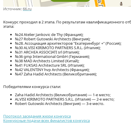
Источник:
66.ru
Конкурс проходил в 2 этапа. По результатам квалификационного о
этапа:
№24 Atelier Jankovic de Thy (Франция);
№27 Robert Gutowski Architects (Венгрия);
№28. Ассоциация архитекторов "Екатеринбург +" (Россия);
№30 ALVISI KIRIMOTO PARTNERS S.R.L. (Италия);
№31 ARCHEA ASSOCIATI srl (Италия);
№36 gmp International GmbH (Германия);
№38 MAD Architects Limited (Китай);
№41 FUKSAS Architecture SRL (Италия);
№42 VALENTINY hvp Architects (Франция);
№47 Zaha Hadid Architects (Великобритания);
Победителями конкурса стали:
Zaha Hadid Architects (Великобритания) — 1-е место;
ALVISI KIRIMOTO PARTNERS S.R.L. (Италия) — 2-е место;
Robert Gutowski Architects (Венгрия) — 3-е место.
Протокол заседания жюри конкурса
Конкурсные подачи всех финалистов конкурса