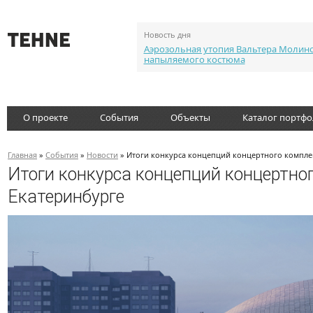
Новость дня
Аэрозольная утопия Вальтера Молин
напыляемого костюма
О проекте
События
Объекты
Каталог портф
Главная
»
События
»
Новости
» Итоги конкурса концепций концертного компле
Итоги конкурса концепций концертно
Екатеринбурге