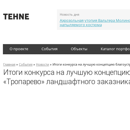
Новость дня
Аэрозольная утопия Вальтера Молин
напыляемого костюма
О проекте
События
Объекты
Каталог портф
Главная
»
События
»
Новости
» Итоги конкурса на лучшую концепцию благоустр
Итоги конкурса на лучшую концепцию
«Тропарево» ландшафтного заказник