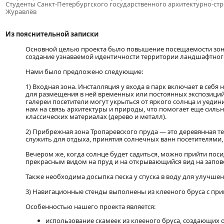
Студенты Санкт-Петербургского государственного архитектурно-ст
Журавлёв
Из пояснительной записки
Основной целью проекта было повышение посещаемости зоны
создание узнаваемой идентичности территории ландшафтного
Нами было предложено следующие:
1) Входная зона. Инсталляция у входа в парк включает в себ
для размещения в ней временных или постоянных экспозиций,
галереи посетители могут укрыться от яркого солнца и уедин
нам на связь архитектуры и природы, что помогает еще силь
классических материалах (дерево и металл).
2) Прибрежная зона Тропаревского пруда — это деревянная т
служить для отдыха, принятия солнечных ванн посетителями
Вечером же, когда солнце будет садиться, можно прийти посид
прекрасным видом на пруд и на открывающийся вид на запов
Также необходима досыпка песка у спуска в воду для улучшени
3)
Навигационные стенды выполнены из клееного бруса с пр
Особенностью нашего проекта является:
использование скамеек из клееного бруса, создающих 