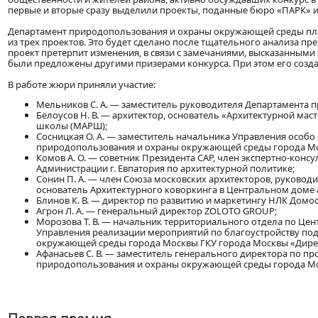
первые и вторые сразу выделили проекты, поданные бюро «ПАРК» и
Департамент природопользования и охраны окружающей среды плани
из трех проектов. Это будет сделано после тщательного анализа пр
проект претерпит изменения, в связи с замечаниями, высказанными
были предложены другими призерами конкурса. При этом его создат
В работе жюри приняли участие:
Мельников С. А. — заместитель руководителя Департамента
Белоусов Н. В. — архитектор, основатель «Архитектурной мас
школы (МАРШ);
Сосницкая О. А. — заместитель начальника Управления особ
природопользования и охраны окружающей среды города М
Комов А. О. — советник Президента САР, член экспертно-конс
Администрации г. Евпатория по архитектурной политике;
Сонин П. А. — член Союза московских архитекторов, руково
основатель Архитектурного коворкинга в Центральном доме 
Блинов К. В. — директор по развитию и маркетингу НЛК Домо
Агрон Л. А. — генеральный директор ZOLOTO GROUP;
Морозова Т. В. — начальник территориального отдела по Ц
Управления реализации мероприятий по благоустройству по
окружающей среды города Москвы ГКУ города Москвы «Дир
Афанасьев С. В. — заместитель генерального директора по п
природопользования и охраны окружающей среды города Мо