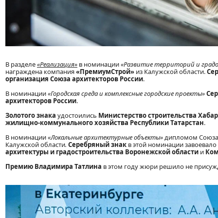
В разделе
«Реализация»
в номинации
«Развитие территорий и град
награждена компания
«ПремиумСтрой»
из Калужской области.
Се
организация Союза архитекторов России
.
В номинации
«Городская среда и комплексные городские проекты»
Се
архитекторов России
.
Золотого
знака
удостоились
Министерство строительства Хабар
жилищно-коммунального хозяйства Республики Татарстан
.
В номинации
«Локальные архитектурные объекты»
дипломом Союза 
Калужской области
.
Серебряный знак
в этой номинации завоевало
архитектуры и градостроительства Воронежской области
и
Ком
Премию Владимира Татлина
в этом году жюри решило не присуж