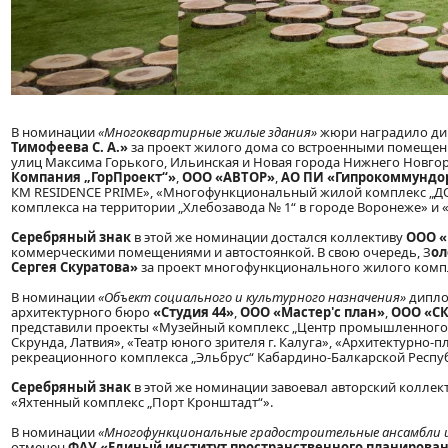
В номинации
«Многоквартирные жилые здания»
жюри наградило ди
Тимофеева С.
А.»
за проект жилого дома со встроенными помещен
улиц Максима Горького, Ильинская и Новая города Нижнего Новгор
Компания
„
ГорПроект
“
»
,
ООО «АВТОР»
,
АО ПИ «Гипрокоммундо
КМ RESIDENCE PRIME», «Многофункциональный жилой комплекс „ДО
комплекса на территории „Хлебозавода № 1“ в городе Воронеже» и 
Серебряный знак
в этой же номинации достался коллективу
ООО «
коммерческими помещениями и автостоянкой. В свою очередь, З
ол
Сергея Скуратова»
за проект многофункционального жилого компле
В номинации
«Объект социального и культурного назначения»
дипло
архитектурного бюро
«Студия 44»
,
ООО «Мастер'c план»
,
ООО «С
представили проекты «Музейный комплекс „Центр промышленного п
Скрунда, Латвия», «Театр юного зрителя г. Калуга», «Архитектурно
рекреационного комплекса „Эльбрус“ Кабардино-Балкарской Респуб
Серебряный знак
в этой же номинации завоевал авторский коллек
«Яхтенный комплекс „Порт Кронштадт“».
В номинации
«Многофункциональные градостроительные ансамбли и
отмечен
ФАУ «Единый институт пространственного планирова