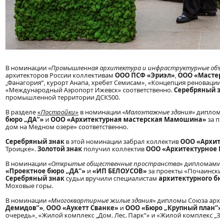
В номинации
«Промышленная архитектура и инфраструктурные об
архитекторов России коллективам
ООО ПСФ «Эриэл»
,
ООО «Мастер
„Фанагория“, курорт Анапа, хребет Семисам», «Концепция реноваци
«Международный Аэропорт Ижевск» соответственно.
Серебряный 
промышленной территории ДСК500.
В разделе
«
Постройки
»
в номинации
«Малоэтажные здания»
диплом
бюро
„
ДА
“
»
и
ООО «Архитектурная мастерская Мамошина»
за 
дом на Медном озере» соответственно.
Серебряный знак
в этой номинации забрал коллектив
ООО «Архит
Троицке».
Золотой знак
получил коллектив
ООО «Архитектурное
В номинации
«Открытые общественные пространства»
дипломами 
«Проектное бюро
„
ДА
“
»
и
«ИП БЕЛОУСОВ»
за проекты «Почаински
Серебряный знак
судьи вручили специалистам
архитектурного б
Моховые горы.
В номинации
«Многоквартирные жилые здания»
дипломы Союза арх
Демидов
“
»
,
ООО «Аукетт Сванке»
и
ООО «Бюро
„
Крупный план
“
очередь», «Жилой комплекс „Дом. Лес. Парк“» и «Жилой комплекс „3