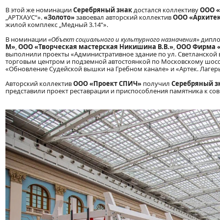
В этой же номинации
Серебряный знак
достался коллективу
ООО «
„АРТХАУС“».
«Золото»
завоевал авторский коллектив
ООО «Архитек
жилой комплекс „Медный 3.14“».
В номинации
«Объект социального и культурного назначения»
дипло
М»
,
ООО «Творческая мастерская Никишина В.В.»
,
ООО Фирма 
выполнили проекты «Административное здание по ул. Светланской в
торговым центром и подземной автостоянкой по Московскому шоссе
«Обновление Судейской вышки на Гребном канале» и «Артек. Лагерь
Авторский коллектив
ООО «Проект СПИЧ»
получил
Серебряный з
представили проект реставрации и приспособления памятника к с