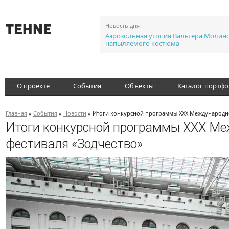
Новость дня
Аэрозольная утопия Вальтера Молин
напыляемого костюма
О проекте
События
Объекты
Каталог портф
Главная
»
События
»
Новости
» Итоги конкурсной программы XXX Международно
Итоги конкурсной программы XXX Ме
фестиваля «Зодчество»