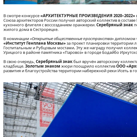
В смотре-конкурсе
«АРХИТЕКТУРНЫЕ ПРОИЗВЕДЕНИЯ 2020–2022»
Союза архитекторов России получил авторский коллектив в составе
кухонного флигеля с воссозданием оранжереи.
Серебряный знак
п
жилого дома в Сестрорецке.
В номинации
«Открытые общественные пространства»
дипломом С
«Институт Генплана Москвы»
за проект планировки территории 
Госпитальным и Рубцовым мостами
.
Эту же награду получил колле
Урицкого в районе памятника «Паровоз» в городе Бодайбо Иркутско
В свою очередь,
Серебряный знак
был вручён авторскому коллект
кладбище.
Золотым знаком
жюри поощрило коллектив
ООО «Арх
развития и благоустройства территории набережной реки Исеть в 