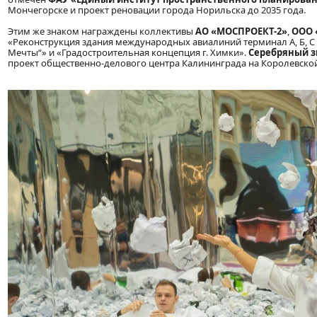
Мончегорске и проект реновации города Норильска до 2035 года.
Этим же знаком награждены коллективы
АО «МОСПРОЕКТ-2»
,
ООО 
«Реконструкция здания международных авиалиний терминал А, Б, С
Мечты“» и «Градостроительная концепция г. Химки».
Серебряный з
проект общественно-делового центра Калининграда на Королевской