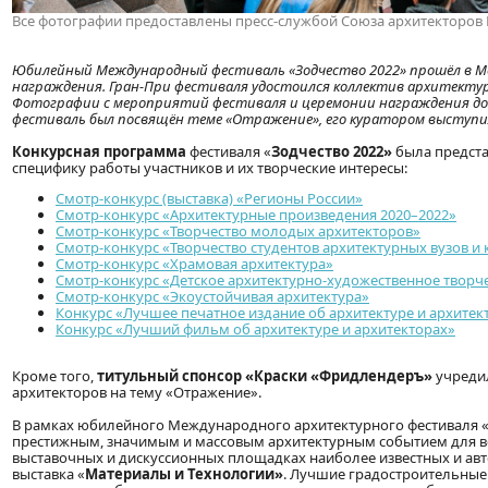
Все фотографии предоставлены пресс-службой Союза архитекторов 
Юбилейный Международный фестиваль «Зодчество 2022» прошёл в Мос
награждения. Гран-При фестиваля удостоился коллектив архитектур
Фотографии с мероприятий фестиваля и церемонии награждения 
фестиваль был посвящён теме «Отражение», его куратором выступил
Конкурсная программа
фестиваля «
Зодчество 2022»
была предста
специфику работы участников и их творческие интересы:
Смотр-конкурс (выставка) «Регионы России»
Смотр-конкурс «Архитектурные произведения 2020–2022»
Смотр-конкурс «Творчество молодых архитекторов»
Смотр-конкурс «Творчество студентов архитектурных вузов и
Смотр-конкурс «Храмовая архитектура»
Смотр-конкурс «Детское архитектурно-художественное творч
Смотр-конкурс «Экоустойчивая архитектура»
Конкурс «Лучшее печатное издание об архитектуре и архитек
Конкурс «Лучший фильм об архитектуре и архитекторах»
Кроме того,
титульный спонсор «Краски «Фридлендеръ»
учредил
архитекторов на тему «Отражение».
В рамках юбилейного Международного архитектурного фестиваля «
престижным, значимым и массовым архитектурным событием для в
выставочных и дискуссионных площадках наиболее известных и авт
выставка «
Материалы и Технологии»
. Лучшие градостроительные