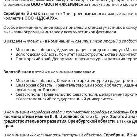
специалистов
ООО «МОСТИНЖСЕРВИС»
за проект арочного моста 
Серебряный знак
за проект «Пристроенные многоэтажные паркинг
коллектив
ООО «ЦДС-АРХ»
.
Особое внимание членов жюри привлекли стенды участников конк
вызывали огромный интерес у всех участников фестиваля.
В разделе
«Проекты»
в номинации
«Развитие территорий и градос
Московская область, Администрация городского округа Мыт
Вологодская область, Комитет Градостроительства и Архитек
Приморский край, Департамент архитектуры и развития терр
Золотой знак
в этой же номинации завоевали:
Московская область, Комитет по архитектуре и градостроител
Самарская область, Правительство Самарской области, Админ
архитекторов России;
Севастополь, Правительство Севастополя, Департамент архит
«Севастопольский государственный университет».
В номинации
«Городская среда и комплексные городские проекты»
Сер
космонавтики имени К.
Э. Циолковского
из Калуги.
Золотой зна
градостроительного развития Оренбургской области
, а также
Де
края
.
В номинации
«Локальные архитектурные объекты»
Серебряный зн