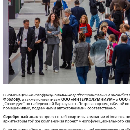
В номинации
«Многофункциональные градостроительные ансамбли и
Фролову
, а также коллективам
ООО «ИНТЕРКОЛУМНИУМ»
и
ООО 
„Созвездие“ по набережной Варкауса в г. Петрозаводске», «Жилой 
помещениями, подземными автостоянками» соответственно.
Серебряный знак
за проект штаб-квартиры компании «Новатэк» п
архитекторы той же компании за проект многофункционального ква
В номинации
«Промышленная архитектура и инфраструктурные об