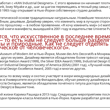
ботал с «KAN Industrial Designers». С этого времени он начинает плот
ank, Issey Miyake и др., шаг за шагом перемещаясь в тесный ряд самых
 1993 году открывает в Нью-Йорке собственную студию дизайна.
нтетической основе традиционным натуральным. Новейшие технолог
бным, дешёвым. Дизайнер уверен, что изменить мир в лучшую сторо
 по прошлому — в любом проявлении. «Я хочу изменить мир» («I want
вой книги-манифеста, вышедшей в 2001 году в издательстве Universe Pu
ся, что искусственное в последнее врем
 то есть нам не следует больше разделя
ы и природные. Как не следует отделять
ческое от человеческого».
seum of Modern Art в Нью-Йорке, Musee des Arts Decoratifs в Монреа
 других музеях. Дизайнер является обладателем более трёхсот наград
orge Nelson Award (1999), the Silver IDEA Award (1999), Industrial Design E
 Industrial Designers Society of America (IDSA) (2001 год), «Лучший но
trial Design Excellence Award, 2005 год) и многих других.
лассы по всему миру и охотно участвует в жюри международных диза
в Университете искусств Филадельфии, обучал ремеслу дизайнера в 
сств Онтарио, является обладателем почётного титула доктора Колл
+ Design) в Вашингтоне.
й жизни Карима Рашида в 2013 году. Следующим мероприятием после
водки премиум-класса AnestasiA в Нью-Йорке. Карим разработал для в