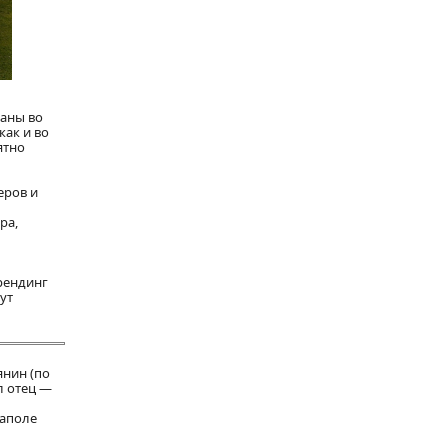
ваны во
как и во
ятно
еров и
ра,
рендинг
ут
янин (по
л отец —
еаполе