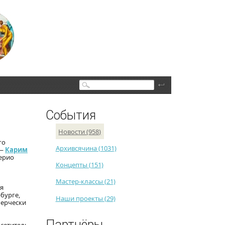
Поиск
События
Новости (958)
го
Архивсячина (1031)
 —
Карим
ерио
Концепты (151)
Мастер-классы (21)
ая
бурге,
Наши проекты (29)
мерчески
Партнёры