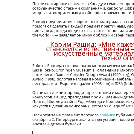
После стажировки вернулся в Канаду и семь лет прора
сотрудничество с такими компаниями, как Sony, Citib
модных и авторитетных дизайнеров современности. В
Рашид предпочитает современные материалы на си
помогают сделать каждый предмет практичным, удо
лишь тогда, когда люди отказываются от ностальгии
the world»), — заявляет он миру с обложки своей пер
Карим Рашид: «Мне кажет
становится естественным —
искусственные материал
технологи
Работы Рашида выставлены во многих музеях мира: Mu
Gas в Токио, Groningen Museum в Голландии и многих
в том числе Daimler Chrysler Design Award (1999 год), Ge
Award (1998), золотая награда в номинации «мебель» от
ресторана» от Esquire magazine (2003 год) и IDSA (Indus
Он читает лекции, проводит презентации и мастер-к
конкурсов. Рашид преподавал промышленный дизайн 
Пратта, Школе дизайна Род-Айленда и Колледже иску
искусств и дизайна Конкоран (Corcoran College of Art 
Посмотрите на фрагмент плотного
графика
публично
октября в С.-Петербурге значится дегустация новой 
AnestasiA дизайн бутылки.