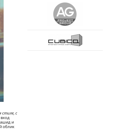
 стиле, с
 вход
Рашид и
ий облик