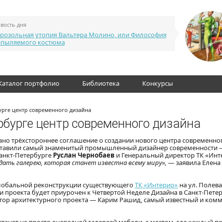
вость дня
розольная утопия Вальтера Молино, или Философия
апыляемого костюма
Каталог портфолио
Библиотека
Конкурсы
урге центр современного дизайна
рбурге центр современного дизайна
сано трёхстороннее соглашение о создании нового центра современно
поставили самый знаменитый промышленный дизайнер современности
Санкт-Петербурге
Руслан Чернобаев
и Генеральный директор ТК «Инт
дать галерею, которая станет известна всему миру»,
— заявила Елена
 глобальной реконструкции существующего
ТК «Интерио»
на ул. Полев
ции проекта будет приурочен к Четвертой Неделе Дизайна в Санкт-Петер
 Автор архитектурного проекта — Карим Рашид, самый известный и ком