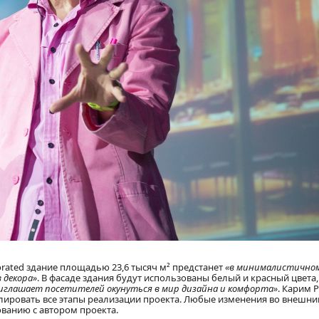
orated здание площадью 23,6 тысяч м² предстанет
«в минималистичном
 декора»
. В фасаде здания будут использованы белый и красный цвета,
иглашает посетителей окунуться в мир дизайна и комфорта»
. Карим 
ролировать все этапы реализации проекта. Любые изменения во внешн
ованию с автором проекта.