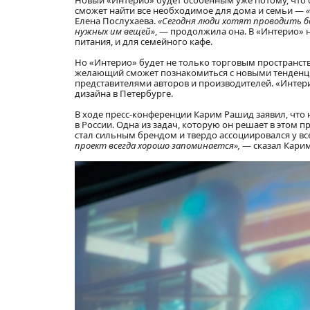
Новый «Интерио» будет особенным уже потому, что с
сможет найти все необходимое для дома и семьи —
Елена Послухаева.
«Сегодня люди хотят проводить бо
нужных им вещей»
, — продолжила она. В «Интерио» н
питания, и для семейного кафе.
Но «Интерио» будет не только торговым пространст
желающий сможет познакомиться с новыми тенденци
представителями авторов и производителей. «Интер
дизайна в Петербурге.
В ходе пресс-конференции Карим Рашид заявил, что 
в России. Одна из задач, которую он решает в этом 
стал сильным брендом и твердо ассоциировался у вс
проект всегда хорошо запоминается»,
— сказал Кари