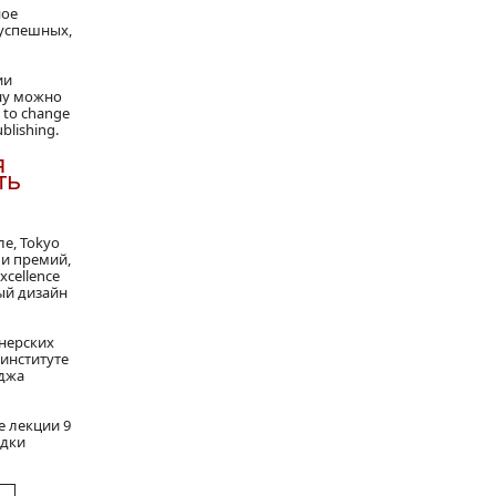
ное
 успешных,
ии
ну можно
 to change
blishing.
я
ть
ле, Tokyo
 и премий,
xcellence
вый дизайн
йнерских
институте
еджа
 лекции 9
одки