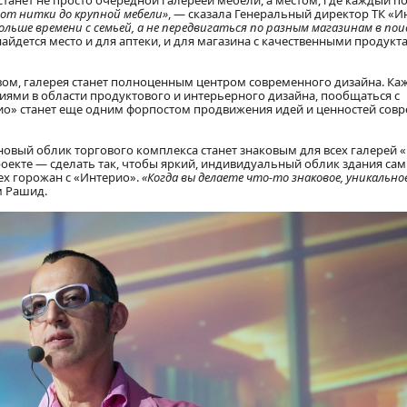
танет не просто очередной галереей мебели, а местом, где каждый п
«от нитки до крупной мебели»
, — сказала Генеральный директор ТК «И
льше времени с семьей, а не передвигаться по разным магазинам в пои
айдется место и для аптеки, и для магазина с качественными продукт
вом, галерея станет полноценным центром современного дизайна. К
ями в области продуктового и интерьерного дизайна, пообщаться с
ио» станет еще одним форпостом продвижения идей и ценностей сов
новый облик торгового комплекса станет знаковым для всех галерей 
проекте — сделать так, чтобы яркий, индивидуальный облик здания сам
ех горожан с «Интерио».
«Когда вы делаете что-то знаковое, уникально
м Рашид.