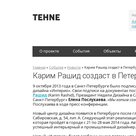
Но
Аэ
н
О проекте
События
Объекты
Главная
»
События
»
Новости
» Карим Рашид создаст в Петерб
Карим Рашид создаст в Пете
9 октября 2013 года в Санкт-Петербурге было подпи
дизайна «Интерио». Свои подписи на документах 
Рашид
(Karim Rashid), Президент Недели Дизайна в 
Санкт-Петербург»
Елена Послухаева
.
«Мы хотим соз
Послухаева в ходе пресс-конференции.
Новый центр дизайна появится в Петербурге после
Сабировская, д. 54, лит. А. Следующий этап реализа
которая пройдёт в городе с 21 по 28 мая 2014 года.
успешный интерьерный и промышленный дизайнер.