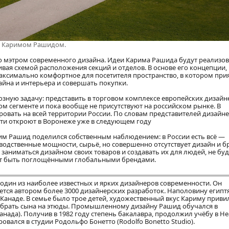
й Каримом Рашидом.
о мэтром современного дизайна. Идеи Карима Рашида будут реализо
вая схемой расположения секций и отделов. В основе его концепции, 
максимально комфортное для посетителя пространство, в котором при
айна и интерьера и совершать покупки.
озную задачу: представить в торговом комплексе европейских дизайн
м сегменте и пока вообще не присутствуют на российском рынке. В
овать на всей территории России. По словам представителей дизайне
и откроют в Воронеже уже в следующем году
рим Рашид поделился собственным наблюдением: в России есть всё —
водственные мощности, сырьё, но совершенно отсутствует дизайн и б
 заниматься дизайном своих товаров и создавать их для людей, не буд
уют быть поглощёнными глобальными брендами.
 один из наиболее известных и ярких дизайнеров современности. Он
тся автором более 3000 дизайнерских разработок. Наполовину египт
 Канаде. В семье было трое детей, художественный вкус Кариму приви
 брать сына на этюды. Промышленному дизайну Рашид обучался в
 (Канада). Получив в 1982 году степень бакалавра, продолжил учёбу в Н
ировался в студии Родольфо Бонетто (Rodolfo Bonetto Studio).