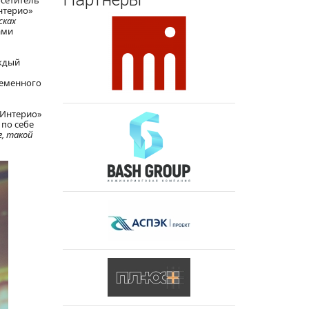
осетитель
нтерио»
сках
ами
аждый
ременного
«Интерио»
 по себе
е, такой