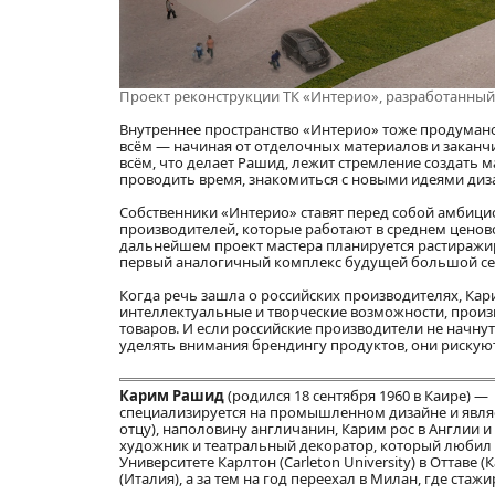
Проект реконструкции ТК «Интерио», разработанны
Внутреннее пространство «Интерио» тоже продуман
всём — начиная от отделочных материалов и заканчи
всём, что делает Рашид, лежит стремление создать 
проводить время, знакомиться с новыми идеями диз
Собственники «Интерио» ставят перед собой амбици
производителей, которые работают в среднем ценово
дальнейшем проект мастера планируется растиражир
первый аналогичный комплекс будущей большой сет
Когда речь зашла о российских производителях, Ка
интеллектуальные и творческие возможности, произ
товаров. И если российские производители не начнут
уделять внимания брендингу продуктов, они риск
Карим Рашид
(родился 18 сентября 1960 в Каире) —
специализируется на промышленном дизайне и являе
отцу), наполовину англичанин, Карим рос в Англии и
художник и театральный декоратор, который любил
Университете Карлтон (Carleton University) в Оттаве
(Италия), а за тем на год переехал в Милан, где стаж