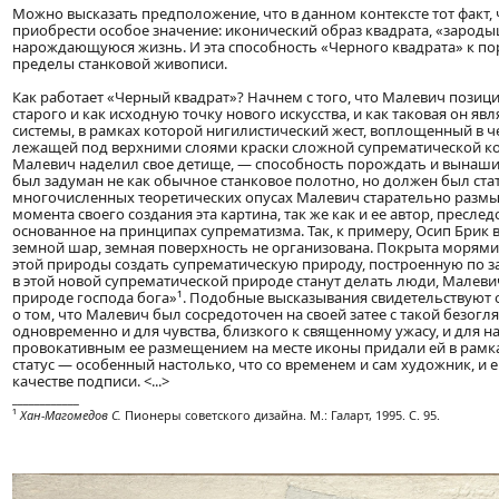
Можно высказать предположение, что в данном контексте тот факт, 
приобрести особое значение: иконический образ квадрата, «зароды
нарождающуюся жизнь. И эта способность «Черного квадрата» к п
пределы станковой живописи.
Как работает «Черный квадрат»? Начнем с того, что Малевич пози
старого и как исходную точку нового искусства, и как таковая он 
системы, в рамках которой нигилистический жест, воплощенный в 
лежащей под верхними слоями краски сложной супрематической 
Малевич наделил свое детище, — способность порождать и вынашив
был задуман не как обычное станковое полотно, но должен был ста
многочисленных теоретических опусах Малевич старательно размы
момента своего создания эта картина, так же как и ее автор, пресл
основанное на принципах супрематизма. Так, к примеру, Осип Бри
земной шар, земная поверхность не организована. Покрыта морями, 
этой природы создать супрематическую природу, построенную по за
в этой новой супрематической природе станут делать люди, Малевич
природе господа бога»¹. Подобные высказывания свидетельствуют 
о том, что Малевич был сосредоточен на своей затее с такой безогл
одновременно и для чувства, близкого к священному ужасу, и для 
провокативным ее размещением на месте иконы придали ей в рамк
статус — особенный настолько, что со временем и сам художник, и 
качестве подписи. <...>
____________
¹
Хан-Магомедов С.
Пионеры советского дизайна. М.: Галарт, 1995. С. 95.