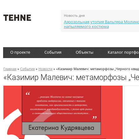
Новость дня
Аэрозольная утопия Вальтера Молин
напыляемого костюма
О проекте
События
Объекты
Каталог портф
Главная
»
События
»
Новости
» «Казимир Малевич: метаморфозы „Черного квадр
«Казимир Малевич: метаморфозы „Чер