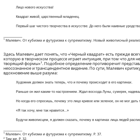
Лицо нового искусства!
Квадрат живой, царственный младенец.
Первый шаг чистого творчества в искусстве. До него были наивные уродства
____________
¹ Малевич. От кубизма и футуризма к супрематизму. Новый живописный реализм (1
Здесь Малевич дает понять, что «Черный квадрат» есть прежде всего
которую в творческом процессе играет интуиция, при том что для н
творящий формы»¹. Подобное определение противоречит представле
неосознанное и трансцендентное видение. По сути, Малевич критик
вдохновение выше разума:
Художник должен знать теперь, что и почему происходит в его картинах.
Раньше он жил каким-то настроением. Ждал восхода Луны, сумерек, надевал 
Но когда его спросишь, почему это лицо кривое или зеленое, он не мог дать 
«Я так хочу, мне так нравится...»
Будучи живописцем, я должен сказать, почему в картинах лица людей расп
____________
¹ Малевич. От кубизма и футуризма к супрематизму. P. 37.
² Там же. P. 32.