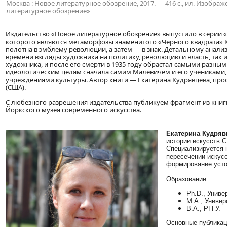
Москва : Новое литературное обозрение, 2017. — 416 с., ил. Изобр
литературное обозрение»
Издательство «Новое литературное обозрение» выпустило в серии 
которого являются метаморфозы знаменитого «Черного квадрата» 
полотна в эмблему революции, а затем — в знак. Детальному анали
времени взгляды художника на политику, революцию и власть, так
художника, и после его смерти в 1935 году обрастал самыми разн
идеологическим целям сначала самим Малевичем и его учениками,
учреждениями культуры. Автор книги — Екатерина Кудрявцева, проф
(США).
С любезного разрешения издательства публикуем фрагмент из книг
Йоркского музея современного искусства.
Екатерина Кудряв
истории искусств С
Специализируется н
пересечении искусс
формирование усто
Образование:
Ph.D., Унив
M.A., Униве
B.A., РГГУ.
Основные публикац