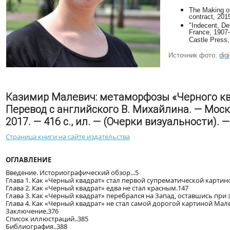
The Making of
contract, 2015
"Indecent, De
France, 1907
Castle Press,
Источник фото:
dig
Казимир Малевич: метаморфозы «Черного ква
Перевод с английского В. Михайлина. — Моск
2017. — 416 с., ил. — (Очерки визуальности). 
Страница книги на сайте издательства
ОГЛАВЛЕНИЕ
Введение. Историографический обзор...5
Глава 1. Как «Черный квадрат» стал первой супрематической картино
Глава 2. Как «Черный квадрат» едва не стал красным.147
Глава 3. Как «Черный квадрат» перебрался на Запад, оставшись при э
Глава 4. Как «Черный квадрат» не стал самой дорогой картиной Мале
Заключение.376
Список иллюстраций..385
Библиография..388