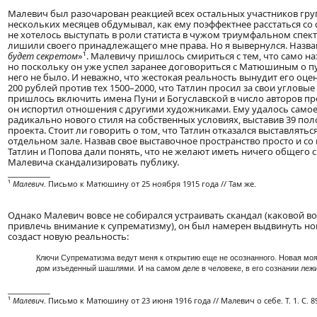
Малевич был разочарован реакцией всех остальных участников груп
нескольких месяцев обдумывал, как ему поэффектнее расстаться со
не хотелось выступать в роли статиста в чужом триумфальном спект
лишили своего принадлежащего мне права. Но я вывернулся. Названи
будет секретом
»¹. Малевичу пришлось смириться с тем, что само на
но поскольку он уже успел заранее договориться с Матюшиным о 
него не было. И неважно, что жестокая реальность вынудит его оце
200 рублей против тех 1500–2000, что Татлин просил за свои угловы
пришлось включить имена Пуни и Богуславской в число авторов пр
он испортил отношения с другими художниками. Ему удалось самое
радикально нового стиля на собственных условиях, выставив 39 по
проекта. Стоит ли говорить о том, что Татлин отказался выставлят
отдельном зале. Назвав свое выставочное пространство просто и с
Татлин и Попова дали понять, что не желают иметь ничего общего 
Малевича скандализировать публику.
____________
¹
Малевич
. Письмо к Матюшину от 25 ноября 1915 года // Там же.
Однако Малевич вовсе не собирался устраивать скандал (каковой в
привлечь внимание к супрематизму), он был намерен выдвинуть но
создаст новую реальность:
Ключи Супрематизма ведут меня к открытию еще не осознанного. Новая мо
дом изъеденный шашлями. И на самом деле в человеке, в его сознании лежи
____________
¹
Малевич
. Письмо к Матюшину от 23 июня 1916 года // Малевич о себе. Т. 1. С. 8