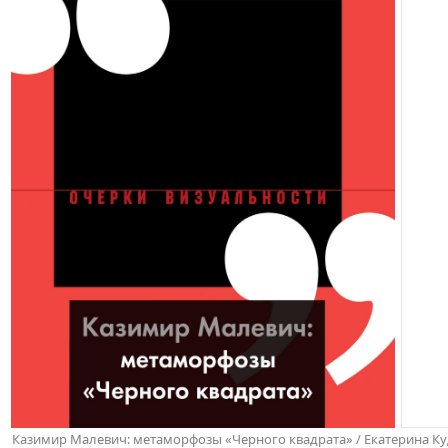
Казимир Малевич: метаморфозы «Черного квадрата» / Екатерина Куд