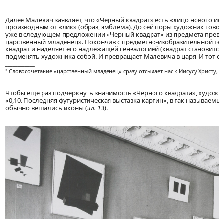
Далее Малевич заявляет, что «Черный квадрат» есть «лицо нового ис
производным от «лик» (образ, эмблема). До сей поры художник гов
уже в следующем предложении «Черный квадрат» из предмета превр
царственный младенец». Покончив с предметно-изобразительной те
квадрат и наделяет его надлежащей генеалогией (квадрат становит
подменять художника собой. И превращает Малевича в царя. И тот о
____________
³ Словосочетание «царственный младенец» сразу отсылает нас к Иисусу Христу
Чтобы еще раз подчеркнуть значимость «Черного квадрата», художн
«0,10. Последняя футуристическая выставка картин», в так называемы
обычно вешались иконы (
ил. 13
).