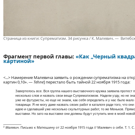
Страница из книги: Супрематизм. 34 рисунка / К. Малевич. — Витебск
Фрагмент первой главы:
«Как „Черный квадр
картиной»
<...> Намерение Малевича заявить о рождении супрематизма на отк
картин 0,10». —
Tehne
] перестало быть тайной 22 ноября 1915 года:
Завертелось все. Вся группа нашего выставочного кружка заявила протест п
несколько слов и назвать свои вещи Супрематизмом. Надели узду, но не зна
уже не футуристы, но еще не знаем, как себя определить и у нас было мало 
товарищи. Я не могу даже назвать своих работ в каталоге ради того, что он
идею и сделавший уже несколько скульптурных работ, то же Меньков. Прямо 
выставки. Но зато на выставке они должны будут уступить мне в моей новой
____________
²
Малевич
. Письмо к Матюшину от 22 ноября 1915 года // Малевич о себе. Т. 1. С.