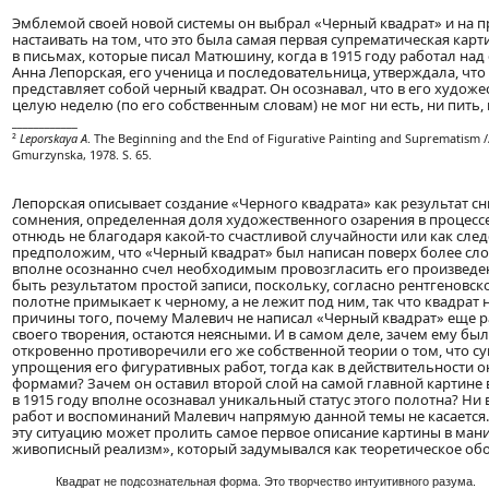
Эмблемой своей новой системы он выбрал «Черный квадрат» и на 
настаивать на том, что это была самая первая супрематическая карт
в письмах, которые писал Матюшину, когда в 1915 году работал на
Анна Лепорская, его ученица и последовательница, утверждала, что
представляет собой черный квадрат. Он осознавал, что в его художе
целую неделю (по его собственным словам) не мог ни есть, ни пить, 
____________
²
Leporskaya A
. The Beginning and the End of Figurative Painting and Suprematism /
Gmurzynska, 1978. S. 65.
Лепорская описывает создание «Черного квадрата» как результат с
сомнения, определенная доля художественного озарения в процессе
отнюдь не благодаря какой-то счастливой случайности или как след
предположим, что «Черный квадрат» был написан поверх более сл
вполне осознанно счел необходимым провозгласить его произведение
быть результатом простой записи, поскольку, согласно рентгеновс
полотне примыкает к черному, а не лежит под ним, так что квадрат
причины того, почему Малевич не написал «Черный квадрат» еще ра
своего творения, остаются неясными. И в самом деле, зачем ему бы
откровенно противоречили его же собственной теории о том, что с
упрощения его фигуративных работ, тогда как в действительности о
формами? Зачем он оставил второй слой на самой главной картине в
в 1915 году вполне осознавал уникальный статус этого полотна? Ни
работ и воспоминаний Малевич напрямую данной темы не касается. 
эту ситуацию может пролить самое первое описание картины в мани
живописный реализм», который задумывался как теоретическое об
Квадрат не подсознательная форма. Это творчество интуитивного разума.