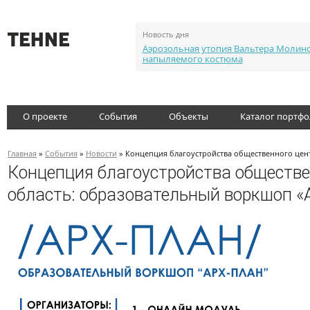
Новость дня
Аэрозольная утопия Вальтера Молин
напыляемого костюма
О проекте
События
Объекты
Каталог портф
Главная
»
События
»
Новости
» Концепция благоустройства общественного цен
Концепция благоустройства обществе
область: образовательный воркшоп 