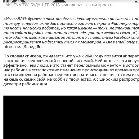
LAKHTA VIEW: БУДУЩЕЕ. 2018. Финальная сессия проекта
«Мы в ABBYY думаем о том, чтобы создать музыкально-визуальное пр
примеру, в первом акте два пианиста играют с экрана iPad некую пар
то часть написана роботом, но какая именно — так и не становится
происходит борьба в понимании того, где граница человеческого „я“
проходит по клеткам нашего эпителия, но с появлением Facebook с
распространяется на десятки тысяч километров. А мы в этой опере 
объяснил Давид Ян.
По словам спикера, ожидается, что уже к 2040 году появится аппар
сложности с человеческой нервной системой. Нейронные сети «науч
эффективно, чем люди, и это станет переломным моментом в истории
нас рабочие места: похожие изменения происходили во времена пр
что семидневная рабочая неделя превратилась в шести-, а затем и 
на семью, самих себя, на хобби и творчество. А с широким распрост
даже три рабочих дня.