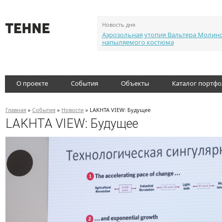
Новость дня
Аэрозольная утопия Вальтера Молин
напыляемого костюма
О проекте
События
Объекты
Каталог портф
Главная
»
События
»
Новости
» LAKHTA VIEW: Будущее
LAKHTA VIEW: Будущее