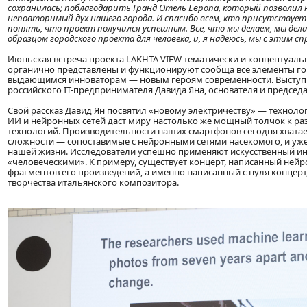
сохранилась; поблагодарить Гранд Отель Европа, который позволи
неповторимый дух нашего города. И спасибо всем, кто присутствует
понять, что проект получился успешным. Все, что мы делаем, мы дел
образцом городского проекта для человека, и, я надеюсь, мы с этим с
Июньская встреча проекта LAKHTA VIEW тематически и концептуаль
органично представлены и функционируют сообща все элементы гор
выдающимся инноваторам — новым героям современности. Выступит
российского IT-предпринимателя Давида Яна, основателя и председ
Свой рассказ Давид Ян посвятил «новому электричеству» — техноло
ИИ и нейронных сетей даст миру настолько же мощный толчок к разв
технологий. Производительности наших смартфонов сегодня хватае
сложности — сопоставимые с нейронными сетями насекомого, и уже 
нашей жизни. Исследователи успешно применяют искусственный инт
«человеческими». К примеру, существует концерт, написанный нейр
фрагментов его произведений, а именно написанный с нуля концерт
творчества итальянского композитора.