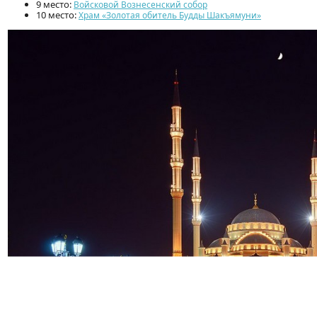
9 место:
Войсковой Вознесенский собор
10 место:
Храм «Золотая обитель Будды Шакъямуни»