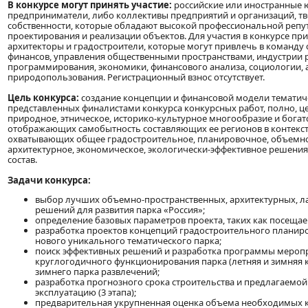
В конкурсе могут принять участие:
российские или иностранные 
предприниматели, либо коллективы предприятий и организаций, тв
собственности, которые обладают высокой профессиональной реп
проектирования и реализации объектов. Для участия в конкурсе п
архитекторы и градостроители, которые могут привлечь в команду 
финансов, управления общественными пространствами, индустрии 
программирования, экономики, финансового анализа, социологии, 
природопользования. Регистрационный взнос отсутствует.
Цель конкурса:
создание концепции и финансовой модели тематиче
представленных финалистами конкурса конкурсных работ, полно, 
природное, этническое, историко-культурное многообразие и богат
отображающих самобытность составляющих ее регионов в контекст
охватывающих общее градостроительное, планировочное, объемно
архитектурное, экономическое, экологически-эффективное решения 
состав.
Задачи конкурса:
выбор лучших объемно-пространственных, архитектурных, л
решений для развития парка «Россия»;
определение базовых параметров проекта, таких как посещаем
разработка проектов концепций градостроительного планир
нового уникального тематического парка;
поиск эффективных решений и разработка программы мероп
круглогодичного функционирования парка (летняя и зимняя 
зимнего парка развлечений;
разработка прогнозного срока строительства и предлагаемой
эксплуатацию (3 этапа);
предварительная укрупненная оценка объема необходимых к