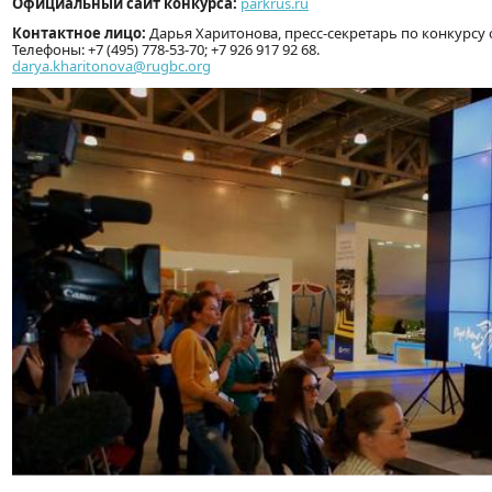
Официальный сайт конкурса:
parkrus.ru
Контактное лицо:
Дарья Харитонова, пресс-секретарь по конкурсу 
Телефоны: +7 (495) 778-53-70; +7 926 917 92 68.
darya.kharitonova@rugbc.org