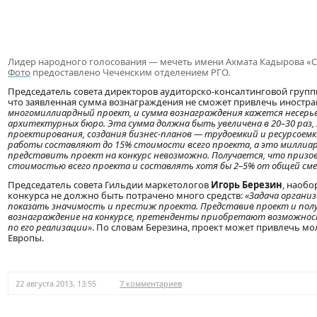
Лидер народного голосования — мечеть имени Ахмата Кадырова «Се
Фото
предоставлено Чеченским отделением РГО.
Председатель совета директоров аудиторско-консалтинговой группы
что заявленная сумма вознаграждения не сможет привлечь иностр
многомиллиардный проект, и сумма вознаграждения кажется несерьез
архитектурных бюро. Эта сумма должна быть увеличена в 20–30 раз,
проектирования, создания бизнес-планов — трудоемкий и ресурсоем
работы составляют до 15% стоимости всего проекта, а это миллиар
представить проект на конкурс невозможно. Получается, что призо
стоимостью всего проекта и составлять хотя бы 2–5% от общей см
Председатель совета Гильдии маркетологов
Игорь Березин
, наобо
конкурса не должно быть потрачено много средств:
«Задача органи
показать значимость и престиж проекта. Представив проект и получ
вознаграждение на конкурсе, претенденты приобретают возможнос
по его реализации»
. По словам Березина, проект может привлечь м
Европы.
22 августа 2013, 13:55
7 комментариев