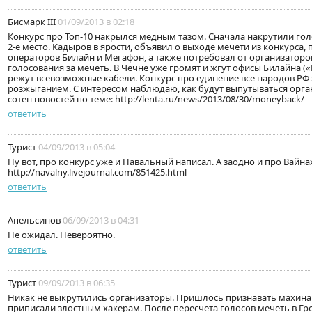
Бисмарк ІІІ
01/09/2013 в 02:18
Конкурс про Топ-10 накрылся медным тазом. Сначала накрутили голо
2-е место. Кадыров в ярости, объявил о выходе мечети из конкурса
операторов Билайн и Мегафон, а также потребовал от организаторов
голосования за мечеть. В Чечне уже громят и жгут офисы Билайна («
режут всевозможные кабели. Конкурс про единение все народов РФ
розжыганием. С интересом наблюдаю, как будут выпутываться орган
сотен новостей по теме: http://lenta.ru/news/2013/08/30/moneyback/
ответить
Турист
04/09/2013 в 05:04
Ну вот, про конкурс уже и Навальный написал. А заодно и про Вайна
http://navalny.livejournal.com/851425.html
ответить
Апельсинов
06/09/2013 в 04:31
Не ожидал. Невероятно.
ответить
Турист
09/09/2013 в 06:35
Никак не выкрутились организаторы. Пришлось признавать махинац
приписали злостным хакерам. После пересчета голосов мечеть в Г