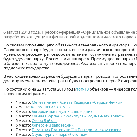
6 августа 2013 года. Пресс-конференция «Официальное объявление
разработку концепции и финансовой модели тематического парка «
По словам исполняющего обязанности генерального директора ГБУ 
Павловского: «парк будет состоять из семи различных кластеров об
музеи, конгресс-центры, оздоровительные, гостиничные и развлек
будет уделено парку „Россия в миниатюре“». Преимущество парка «
и близость к аэропорту «Домодедово». Реализовать проект планиру
поддержке государства.
В настоящее время дирекция будущего парка проводит голосование
достопримечательностей страны будут построены в первой очереди
По состоянию на 22 августа 2013 года
топ-10
объектов — лидеров гол
следующим образом.
1 место:
Мечеть имени Ахмата Кадырова «Сердце Чечни»
2 место:
Коломенский кремль
3 место:
Богородицкий музей-заповедник
4 место:
Мамаев курган и скульптура «Родина-мать зовет!»
5 место:
Озеро Байкал
6 место:
Хоперский заповедник
7 место:
Памятник Екатерине II в Екатерининском сквере
8 место:
Скульптурный парк «Легенда»