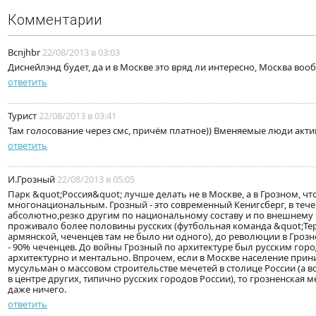
Комментарии
Bcnjhbr
22/08/2013 в 03:03
Диснейлэнд будет, да и в Москве это вряд ли интересно, Москва воо
ответить
Турист
22/08/2013 в 03:41
Там голосование через смс, причём платное)) Вменяемые люди актив
ответить
И.Грозный
22/08/2013 в 05:05
Парк &quot;Россия&quot; лучше делать не в Москве, а в Грозном, чт
многонациональным. Грозный - это современный Кенигсберг, в теч
абсолютно,резко другим по национальному составу и по внешнему 
проживало более половины русских (футбольная команда &quot;Тер
армянской, чеченцев там не было ни одного), до революции в Грозн
- 90% чеченцев. До войны Грозный по архитектуре был русским город
архитектурно и ментально. Впрочем, если в Москве население при
мусульман о массовом строительстве мечетей в столице России (а в
в центре других, типично русских городов России), то грозненская 
даже ничего.
ответить