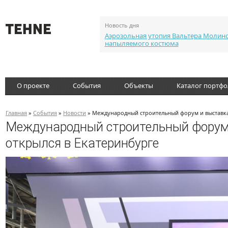
Новость дня
Аэрозольная утопия Вальтера Молин
напыляемого костюма
О проекте
События
Объекты
Каталог портф
Главная
»
События
»
Новости
» Международный строительный форум и выставка 
Международный строительный форум 
открылся в Екатеринбурге