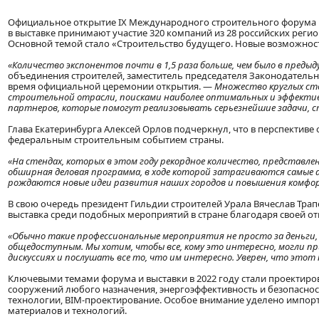
Официальное открытие IX Международного строительного форума и 
в выставке принимают участие 320 компаний из 28 российских регио
Основной темой стало «Строительство будущего. Новые возможнос
«Количество экспонентов почти в 1,5 раза больше, чем было в предыд
объединения строителей, заместитель председателя Законодатель
время официальной церемонии открытия. —
Множество круглых сто
строительной отрасли, поисками наиболее оптимальных и эффекти
партнеров, которые помогут реализовывать серьезнейшие задачи, 
Глава Екатеринбурга Алексей Орлов подчеркнул, что в перспективе
федеральным строительным событием страны.
«На стендах, которых в этом году рекордное количество, представл
обширная деловая программа, в ходе которой затрагиваются самые а
рождаются новые идеи развития наших городов и повышения комфо
В свою очередь президент Гильдии строителей Урала Вячеслав Трап
выставка среди подобных мероприятий в стране благодаря своей от
«Обычно такие профессиональные мероприятия не просто за деньги, а
общедоступным. Мы хотим, чтобы все, кому это интересно, могли п
дискуссиях и послушать все то, что им интересно. Уверен, что этот
Ключевыми темами форума и выставки в 2022 году стали проектиров
сооружений любого назначения, энергоэффективность и безопаснос
технологии, BIM-проектирование. Особое внимание уделено импор
материалов и технологий.