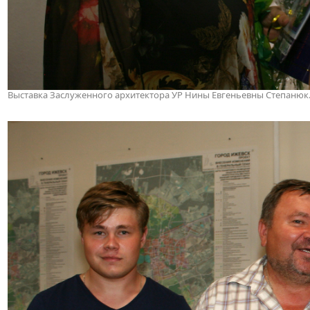
Выставка Заслуженного архитектора УР Нины Евгеньевны Степанюк. 