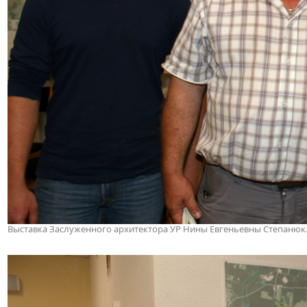
Выставка Заслуженного архитектора УР Нины Евгеньевны Степанюк. 