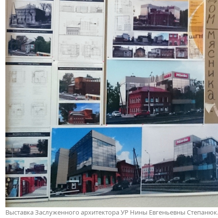
Выставка Заслуженного архитектора УР Нины Евгеньевны Степанюк. И