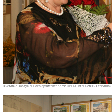
Выставка Заслуженного архитектора УР Нины Евгеньевны Степанюк. 