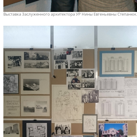
Выставка Заслуженного архитектора УР Нины Евгеньевны Степанюк. 