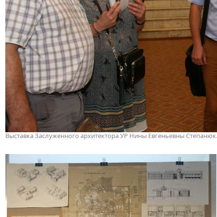
Выставка Заслуженного архитектора УР Нины Евгеньевны Степанюк. 