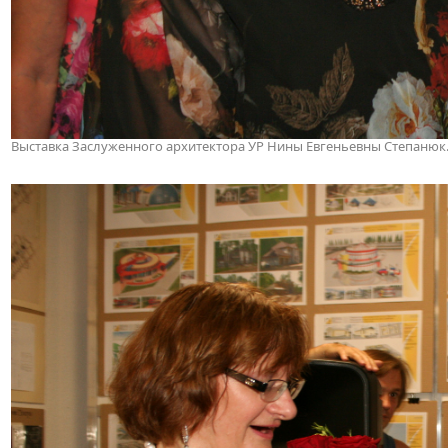
Выставка Заслуженного архитектора УР Нины Евгеньевны Степанюк. 