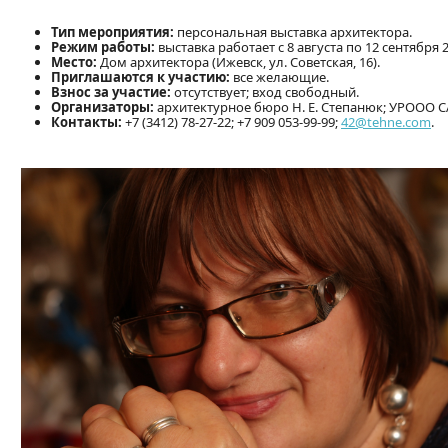
Тип мероприятия:
персональная выставка архитектора.
Режим работы:
выставка работает с 8 августа по 12 сентября 
Место:
Дом архитектора (Ижевск, ул. Советская, 16).
Приглашаются к участию:
все желающие.
Взнос за участие:
отсутствует; вход свободный.
Организаторы:
архитектурное бюро Н. Е. Степанюк; УРООО С
Контакты:
+7 (3412) 78-27-22; +7 909 053-99-99;
42@tehne.com
.