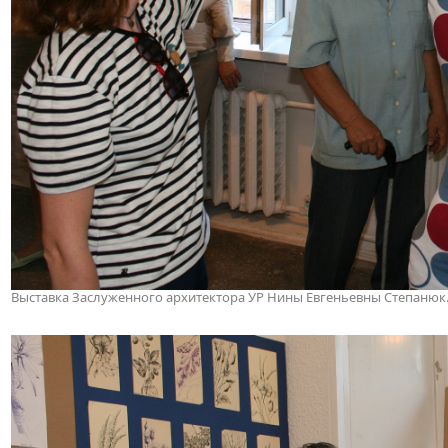
Выставка Заслуженного архитектора УР Нины Евгеньевны Степанюк. 