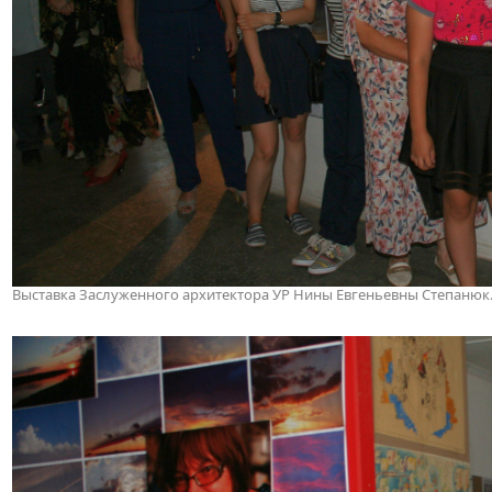
Выставка Заслуженного архитектора УР Нины Евгеньевны Степанюк. 