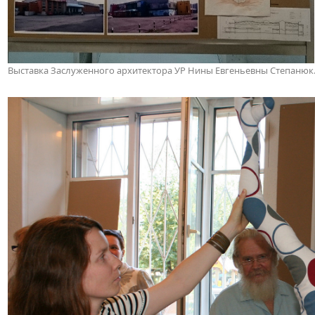
Выставка Заслуженного архитектора УР Нины Евгеньевны Степанюк. И