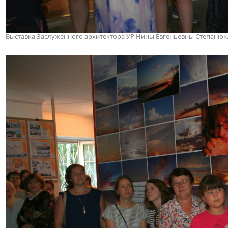
Выставка Заслуженного архитектора УР Нины Евгеньевны Степанюк. 