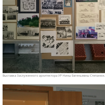
Выставка Заслуженного архитектора УР Нины Евгеньевны Степанюк. И