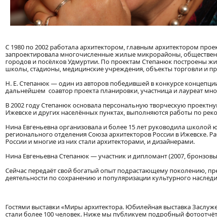
С 1980 по 2002 работала архитектором, главным архитектором прое
запроектировала многочисленные жилые микрорайоны, общественн
городов и посёлков Удмуртии. По проектам Степанюк построены жи
школы, стадионы, медицинские учреждения, объекты торговли и пр
Н. Е. Степанюк — один из авторов победившей в конкурсе концепци
дальнейшем соавтор проекта планировки, участница и лауреат мно
В 2002 году Степанюк основала персональную творческую проектну
Ижевске и других населённых пунктах, выполняются работы по реко
Нина Евгеньевна организовала и более 15 лет руководила школой 
регионального отделения Союза архитекторов России в Ижевске. 
России и многие из них стали архитекторами, и дизайнерами.
Нина Евгеньевна Степанюк — участник и дипломант (2007, бронзов
Сейчас передаёт свой богатый опыт подрастающему поколению, препо
деятельности по сохранению и популяризации культурного наследи
Гостями выставки «Миры архитектора. Юбилейная выставка Заслуже
стали более 100 человек. Ниже мы публикуем подробный фотоотчёт 