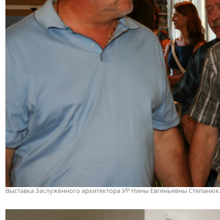
Выставка Заслуженного архитектора УР Нины Евгеньевны Степанюк. 