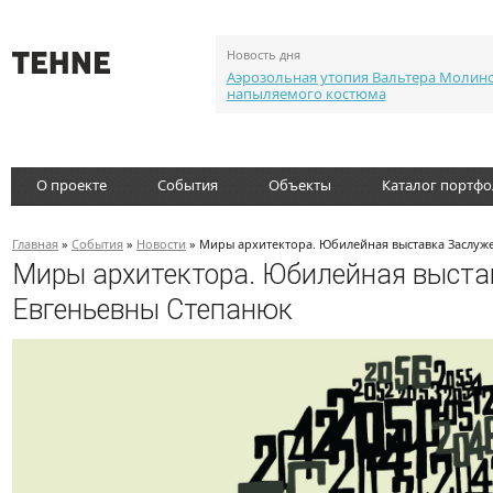
Новость дня
Аэрозольная утопия Вальтера Молин
напыляемого костюма
О проекте
События
Объекты
Каталог портф
Главная
»
События
»
Новости
» Миры архитектора. Юбилейная выставка Заслуж
Миры архитектора. Юбилейная выста
Евгеньевны Степанюк