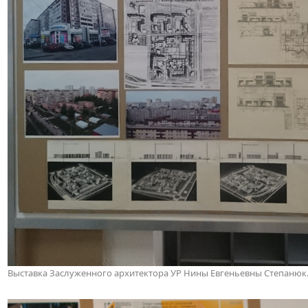
Выставка Заслуженного архитектора УР Нины Евгеньевны Степанюк. И