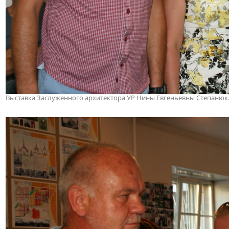
Выставка Заслуженного архитектора УР Нины Евгеньевны Степанюк. 