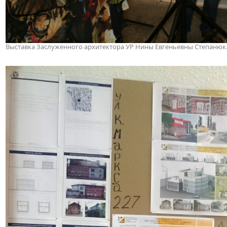
Выставка Заслуженного архитектора УР Нины Евгеньевны Степанюк. 