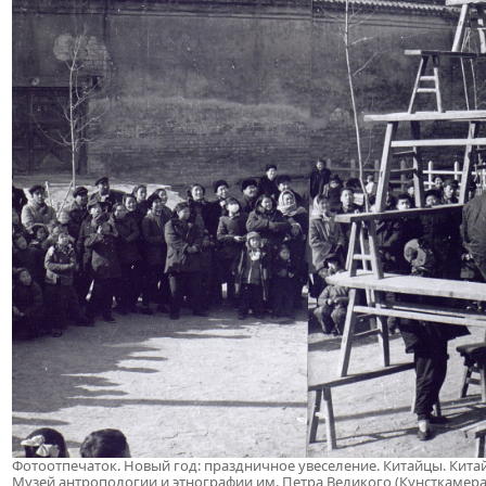
Фотоотпечаток. Новый год: праздничное увеселение. Китайцы. Китай
Музей антропологии и этнографии им. Петра Великого (Кунсткамера