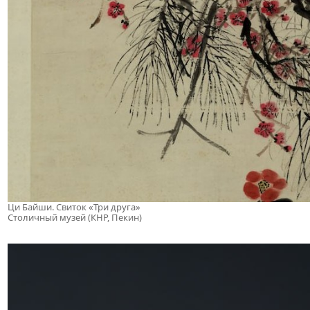
Ци Байши. Свиток «Три друга»
Столичный музей (КНР, Пекин)