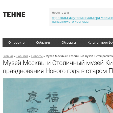
Новость дня
Аэрозольная утопия Вальтера Молин
напыляемого костюма
О проекте
События
Объекты
Каталог портф
Главная
»
События
»
Новости
» Музей Москвы и Столичный музей Китая расскаж
Музей Москвы и Столичный музей Ки
празднования Нового года в старом 