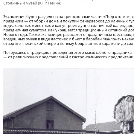
Столичный музей (КНР, Пекин)
Экспозиция будет разделена на три основные части: «Подготовка», 
праздника — от уборки дома и покупки фейерверков до уличных гул
зодиакальных животных и как устроен лунно-солнечный календарь,
праздничная суматоха, как украшается традиционный китайский дом,
Нового года. Также экспозиция расскажет о праздничных шествиях, 
воздушных змеев в виде ласточек и бьют в барабан
тайпингу
накану
отводится пекинской опере и почему боярышник в карамели до сих
Погружаясь в традицию проведения этого масштабного праздника, 
— от религиозных представлений и гастрономических предпочтений