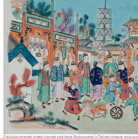
Раскрашенная новогодняя картина Янлюцина («Талантливые юноши и