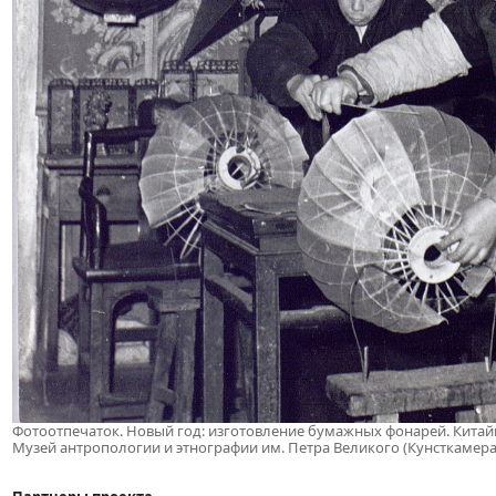
Фотоотпечаток. Новый год: изготовление бумажных фонарей. Китайц
Музей антропологии и этнографии им. Петра Великого (Кунсткамера