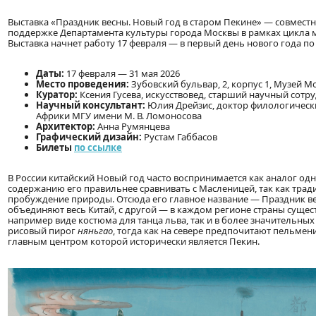
Выставка «Праздник весны. Новый год в старом Пекине» — совмест
поддержке Департамента культуры города Москвы в рамках цикла 
Выставка начнет работу 17 февраля — в первый день нового года п
Даты:
17 февраля — 31 мая 2026
Место проведения:
Зубовский бульвар, 2, корпус 1, Музей М
Куратор:
Ксения Гусева, искусствовед, старший научный сотр
Научный консультант:
Юлия Дрейзис, доктор филологически
Африки МГУ имени М. В. Ломоносова
Архитектор:
Анна Румянцева
Графический дизайн:
Рустам Габбасов
Билеты
по ссылке
В России китайский Новый год часто воспринимается как аналог од
содержанию его правильнее сравнивать с Масленицей, так как трад
пробуждение природы. Отсюда его главное название — Праздник ве
объединяют весь Китай, с другой — в каждом регионе страны сущест
например виде костюма для танца льва, так и в более значительны
рисовый пирог
няньгао
, тогда как на севере предпочитают пельмен
главным центром которой исторически является Пекин.