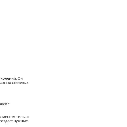
околений. Он
разных стилевых
тся с
с местом силы и
 создаст нужные