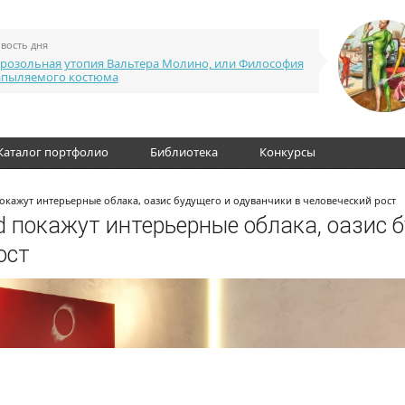
вость дня
розольная утопия Вальтера Молино, или Философия
апыляемого костюма
Каталог портфолио
Библиотека
Конкурсы
покажут интерьерные облака, оазис будущего и одуванчики в человеческий рост
d покажут интерьерные облака, оазис 
ост