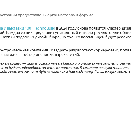
ллюстрации предоставлены организаторами форума
и выставки 100+ TechnoBuild
в 2024 году снова появится кластер диз
дий. Каждая из них представит уникальный интерьер жилого или обще
 Заявки подали 21 дизайн-бюро, но только восемь идей будут реализ
но-строительная компания «Квадрат» разработают корнер-оазис, попав
овная идея — объединение четырех стихий.
ивные кашпо — шары, созданные из бетона, наполненные землей и расте
ожно будет наблюдать за живым пламенем. В секторе воздуха появятся
бъединять все стихии будет павильон для медитаций»
, — поделились в