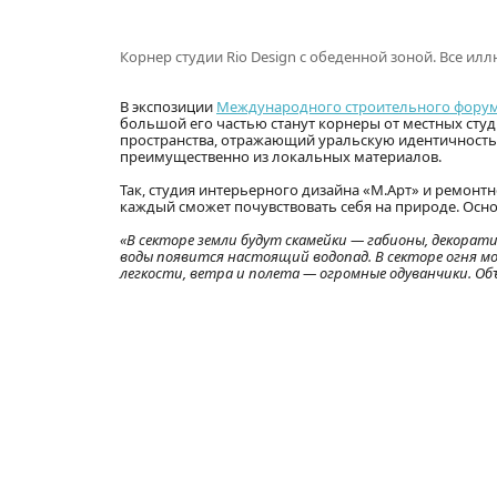
Корнер студии Rio Design с обеденной зоной. Все и
В экспозиции
Международного строительного форума 
большой его частью станут корнеры от местных сту
пространства, отражающий уральскую идентичность.
преимущественно из локальных материалов.
Так, студия интерьерного дизайна «М.Арт» и ремонт
каждый сможет почувствовать себя на природе. Осн
«В секторе земли будут скамейки — габионы, декорат
воды появится настоящий водопад. В секторе огня м
легкости, ветра и полета — огромные одуванчики. О