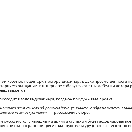
чий кабинет, но для архитектора-дизайнера в духе преемственности п
сторическом здании. В интерьере соберут элементы мебели и декора 
нных гаджетов.
оисходит в голове дизайнера, когда он придумывает проект.
нятного всем смысла об уютном доме: узнаваемые образы перемешиваю
овременным искусством»
, — рассказали в бюро.
ый русский стол с нарядными яркими стульями будет ассоциироваться 
вета не только раскроет региональную культуру (цвет вышивки), но и