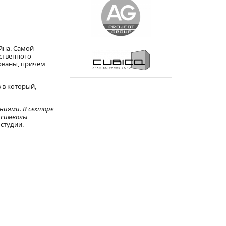
айна. Самой
ственного
ованы, причем
 в который,
ниями. В секторе
 символы
 студии.