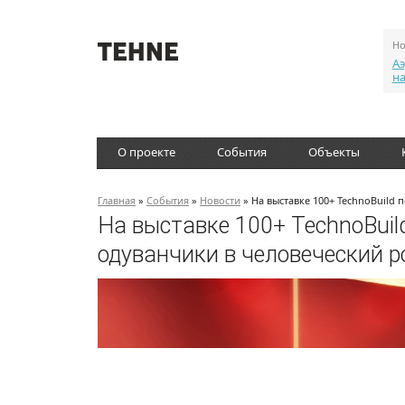
Но
Аэ
н
О проекте
События
Объекты
Главная
»
События
»
Новости
» На выставке 100+ TechnoBuild 
На выставке 100+ TechnoBuil
одуванчики в человеческий р