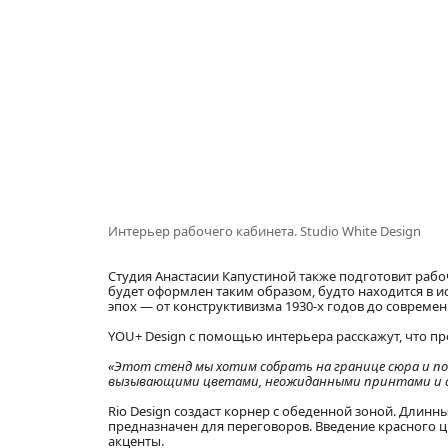
Интерьер рабочего кабинета. Studio White Design
Студия Анастасии Капустиной также подготовит рабо
будет оформлен таким образом, будто находится в и
эпох — от конструктивизма 1930-х годов до совреме
YOU+ Design с помощью интерьера расскажут, что пр
«Этот стенд мы хотим собрать на границе сюра и по
вызывающими цветами, неожиданными принтами и с
Rio Design создаст корнер с обеденной зоной. Длинн
предназначен для переговоров. Введение красного ц
акценты.