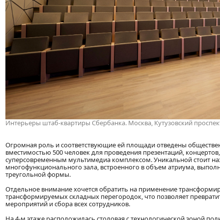
Интерьеры штаб-квартиры Сбербанка. Москва, Кутузовский проспект
Огромная роль и соответствующие ей площади отведены обществен
вместимостью 500 человек для проведения презентаций, концертов
суперсовременным мультимедиа комплексом. Уникальной стоит наз
многофункционального зала, встроенного в объем атриума, выполн
треугольной формы.
Отдельное внимание хочется обратить на применение трансформи
трансформируемых складных перегородок, что позволяет преврати
мероприятий и сбора всех сотрудников.
На 4-м этаже расположилась столовая с технологической зоной полн