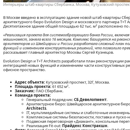
Интерьеры штаб-квартиры Сбербанка. Москва, Кутузовский проспект
В Москве введено в эксплуатацию здание новой штаб-квартиры Сбе
архитектурного бюро Evolution Design и московского партнера T+T Arc
Десятиэтажное здание общей площадью 62 тыс. м² расположено по ад
«Реализация проекта для системообразующего банка России, включая
машиномест, заняла всего 16 месяцев. Комплекс базируется на реко
архитекторов из Швейцарии и России разработала сложный план пол
функций и изменением конструктивных решений, что позволило пре
рассказывает главный архитектор Москвы Сергей Кузнецов.
Evolution Design и T+T Architects разработали план реконструкции 
интеграцией новых функций и изменением части конструктивных р
офисное пространство.
Адрес объекта:
Кутузовский проспект, 32Г, Москва.
Площадь проекта:
61 652 м².
Заказчик:
ПАО Сбербанк.
Команда проекта:
Генеральный подрядчик:
СБ Девелопмент
.
Архитектурное бюро: Швейцарское архитектурное бюр
Architects
.
IT, мультимедийные системы и слаботочные инженерны
Комплексные системы безопасности, поставка и пуско-
Подвесная переговорная «Диамант», консольные перег
Реализация Fit-out:
Прайдекс Констракшн
.
Фото:
фотограф Сергей Мельников специально для ПАО Сбер