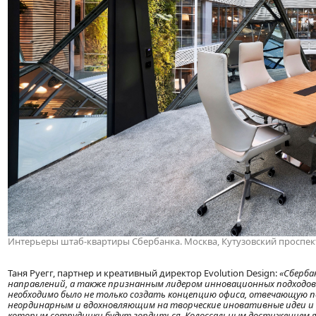
Интерьеры штаб-квартиры Сбербанка. Москва, Кутузовский проспект
Таня Руегг, партнер и креативный директор Evolution Design:
«Сберба
направлений, а также признанным лидером инновационных подходов н
необходимо было не только создать концепцию офиса, отвечающую по
неординарным и вдохновляющим на творческие иновативные идеи и 
которым сотрудники будут гордиться. Колоссальным достижением я