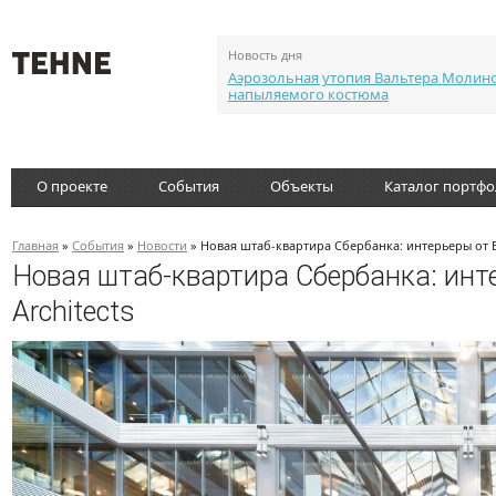
Новость дня
Аэрозольная утопия Вальтера Молин
напыляемого костюма
О проекте
События
Объекты
Каталог портф
Главная
»
События
»
Новости
» Новая штаб-квартира Сбербанка: интерьеры от Evo
Новая штаб-квартира Сбербанка: инте
Architects