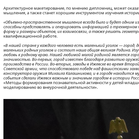
Архитектурное макетирование, по мнению дипломниц, может оказа
мышления, а также станет хорошим инструментом изучения истории
«Объемно-пространственное мышление всегда было и будет одним и
способны представлять и оперировать информацией о трехмерном 
форму и размеры объектов, их взаимосвязи, а также решать геометр
квалификационной работе.
«В нашей стране у каждого человека есть маленький уголок — город, д
маленьких родных уголков и состоит наша общая великая Родина. И
любовь к родному краю. Нашей любимой малой родиной является горо
значимостью. Во-первых, город известен благодаря развитию оруж
производства в России. Во-вторых, заводы в Ижевске во время Втор
Советской армии, что способствовало победе над фашистскими захв
конструктора оружия Михаила Калашникова, и в городе находится му
события сделали Ижевск важным и значимым городом в истории Рос
«Методы формирования познавательной активности у детей младше
моделированию во внеурочной деятельности».