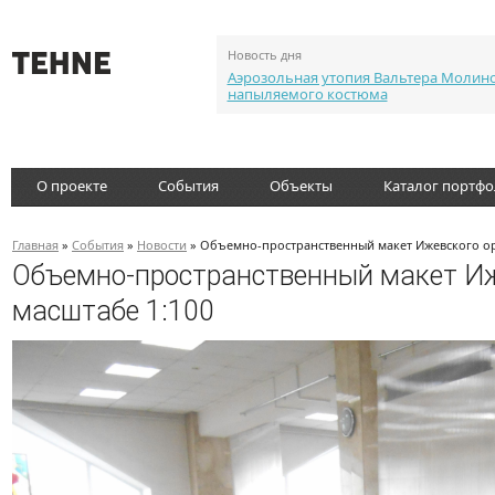
Новость дня
Аэрозольная утопия Вальтера Молин
напыляемого костюма
О проекте
События
Объекты
Каталог портф
Главная
»
События
»
Новости
» Объемно-пространственный макет Ижевского ору
Объемно-пространственный макет Иже
масштабе 1:100