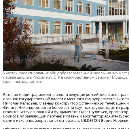
Участок проектирования общеобразовательной школы на 825 мест р
первая школа в России из ЛСТК в сейсмоактивном районе. Площадь з
сдан в эксплуатацию.
В состав жюри традиционно вошли ведущие российские и иностран
органов государственной власти и местного самоуправления. В со
Николай Келасьев, главный конструктор Останкинской телебашни и
Филипп Никандров, автор более сотни научных трудов, один из ра
строительству оснований и фундаментов Олег Шулятьев, професс
Борисов, управляющий партнер и главный архитектор архитектурно
одним из членов жюри станет основатель UB.DESIGN Борис Убореви