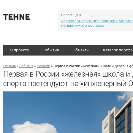
Новость дня
Аэрозольная утопия Вальтера Молин
напыляемого костюма
О проекте
События
Объекты
Каталог портф
Главная
»
События
»
Новости
» Первая в России «железная» школа и Деревня ф
Первая в России «железная» школа и
спорта претендуют на «инженерный О