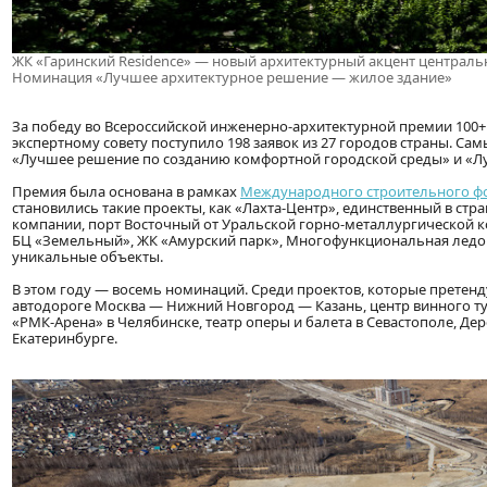
ЖК «Гаринский Residence» — новый архитектурный акцент централь
Номинация «Лучшее архитектурное решение — жилое здание»
За победу во Всероссийской инженерно-архитектурной премии 100+ A
экспертному совету поступило 198 заявок из 27 городов страны. 
«Лучшее решение по созданию комфортной городской среды» и «Лу
Премия была основана в рамках
Международного строительного фор
становились такие проекты, как «Лахта-Центр», единственный в ст
компании, порт Восточный от Уральской горно-металлургической к
БЦ «Земельный», ЖК «Амурский парк», Многофункциональная ледова
уникальные объекты.
В этом году — восемь номинаций. Среди проектов, которые претенд
автодороге Москва — Нижний Новгород — Казань, центр винного ту
«РМК-Арена» в Челябинске, театр оперы и балета в Севастополе, Д
Екатеринбурге.