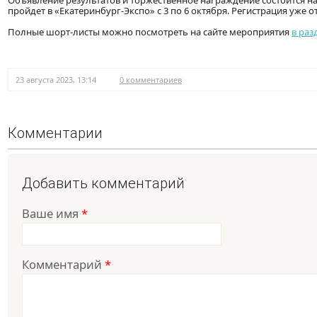
Объявление результатов и торжественное награждение состоится на
пройдет в «Екатеринбург-Экспо» с 3 по 6 октября. Регистрация уже о
Полные шорт-листы можно посмотреть на сайте мероприятия
в раз
23 августа 2023, 13:14
0 комментариев
Комментарии
Добавить комментарий
Ваше имя
*
Комментарий
*