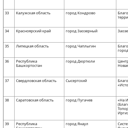
33
Калужская область
город Кондрово
Благо
терр
34
Красноярский край
город Заозерный
Заоз
35
Липецкая область
город Чаплыгин
Благо
горо
36
Республика
город Дюртюли
Цент
Башкортостан
Новая
37
Свердловская область
Сысертский
Благ
«Исто
38
Саратовская область
город Пугачев
«На 
(Благ
Топор
Иргиз
39
Республика
город Янаул
Систе