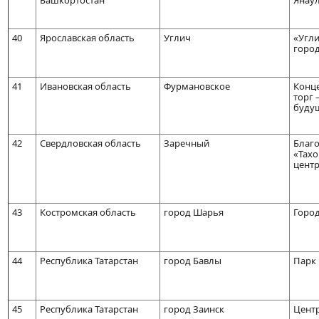
Башкортостан
Янаул
40
Ярославская область
Углич
«Угли
город
41
Ивановская область
Фурмановское
Конце
торг 
буду
42
Свердловская область
Заречный
Благ
«Тах
центр
43
Костромская область
город Шарья
Город
44
Республика Татарстан
город Бавлы
Парк 
45
Республика Татарстан
город Заинск
Центр