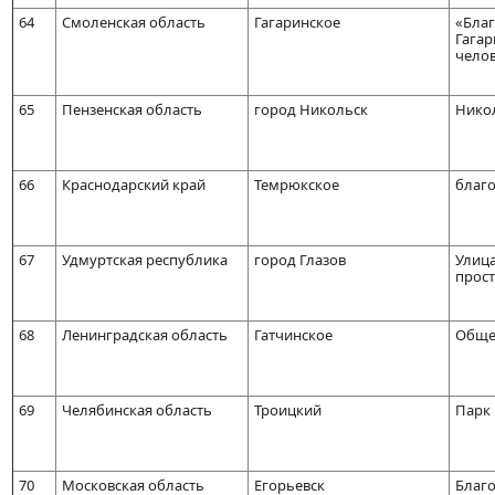
64
Смоленская область
Гагаринское
«Благ
Гагар
челов
65
Пензенская область
город Никольск
Никол
66
Краснодарский край
Темрюкское
благо
67
Удмуртская республика
город Глазов
Улица
прост
68
Ленинградская область
Гатчинское
Обще
69
Челябинская область
Троицкий
Парк 
70
Московская область
Егорьевск
Благо