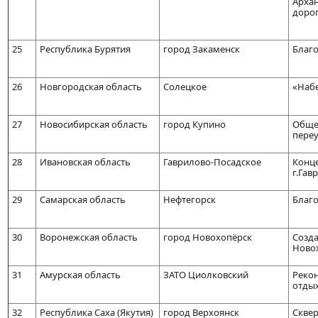
Арха
дорог
25
Республика Бурятия
город Закаменск
Благо
26
Новгородская область
Солецкое
«Набе
27
Новосибирская область
город Купино
Общес
пере
28
Ивановская область
Гаврилово-Посадское
Конц
г.Гав
29
Самарская область
Нефтегорск
Благ
30
Воронежская область
город Новохопёрск
Созда
Ново
31
Амурская область
ЗАТО Циолковский
Рекон
отды
32
Республика Саха (Якутия)
город Верхоянск
Сквер