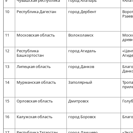
9
Чувашская республика
город Алатырь
«Ала
10
Республика Дагестан
город Дербент
Ворот
Рзаев
11
Московская область
Волоколамск
Моско
древ
12
Республика
город Агидель
«Цент
Башкортостан
Агид
13
Липецкая область
город Данков
Благо
Данк
14
Мурманская область
Заполярный
Тропа
приле
15
Орловская область
Дмитровск
Голу
16
Калужская область
город Боровск
Благ
17
Республика Татарстан
город Лаишево
«Экст