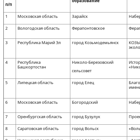
образование
п/п
1
Московская область
Зарайск
Набер
2
Вологодская область
Ферапонтовское
Ферап
3
Республика Марий Эл
город Козьмодемьянск
КОЗЬ
эколо
4
Республика
Николо-Березовский
Истор
Башкортостан
«Ник
сельсовет
5
Липецкая область
город Елец
Благо
имени
6
Московская область
Богородский
Набер
7
Оренбургская область
город Бузулук
Проек
8
Саратовская область
город Вольск
«Воль