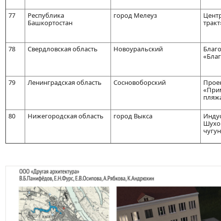
77
Республика
город Мелеуз
Центр
Башкортостан
тракт
78
Свердловская область
Новоуральский
Благ
«Благ
79
Ленинградская область
Сосновоборский
Проек
«При
пляж
80
Нижегородская область
город Выкса
Индус
Шухо
чугун