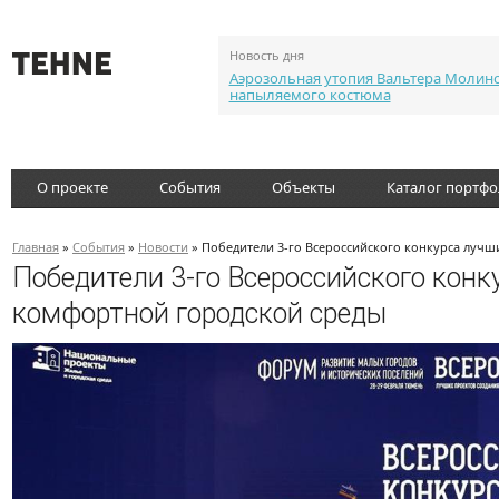
Новость дня
Аэрозольная утопия Вальтера Молин
напыляемого костюма
О проекте
События
Объекты
Каталог портф
Главная
»
События
»
Новости
» Победители 3-го Всероссийского конкурса лучш
Победители 3-го Всероссийского конк
комфортной городской среды