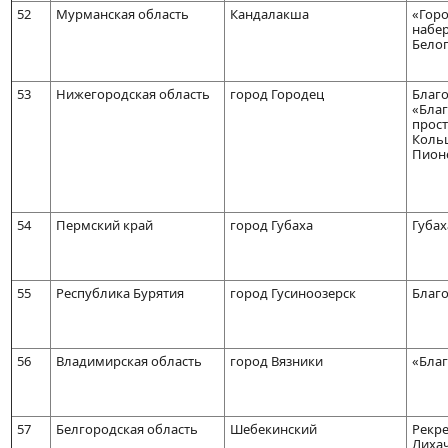
52
Мурманская область
Кандалакша
«Горо
набер
Бело
53
Нижегородская область
город Городец
Благ
«Бла
прост
Кольц
Пионе
54
Пермский край
город Губаха
Губах
55
Республика Бурятия
город Гусиноозерск
Благо
56
Владимирская область
город Вязники
«Благ
57
Белгородская область
Шебекинский
Рекре
Лихач