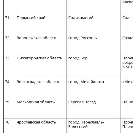
Алекс
71
Пермский край
Соликамский
Солян
72
Воронежская область
город Россошь
Созда
73
Нижегородская область
город Бор
Проек
рекре
А.М. 
74
Волгоградская область
город Михайловка
«Мих
75
Московская область
Сергиев Посад
Пешех
76
Ярославская область
город Переславль-
Проек
Залесский
Плещ