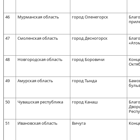
46
Мурманская область
город Оленегорск
Благо
приле
47
Смоленская область
город Десногорск
Благ
«Ато
48
Новгородская область
город Боровичи
Конц
Октя
49
Амурская область
город Тында
Бамов
буль
50
Чувашская республика
город Канаш
Благо
Дворц
Респ
51
Ивановская область
Вичуга
Конце