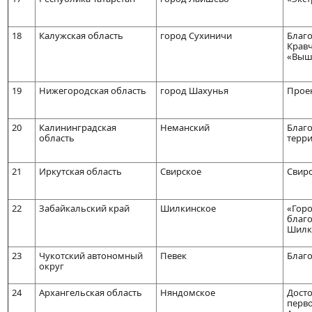
18
Калужская область
город Сухиничи
Благо
Кравч
«Выш
19
Нижегородская область
город Шахунья
Проек
20
Калининградская
Неманский
Благо
область
терри
21
Иркутская область
Свирское
Свирс
22
Забайкальский край
Шилкинское
«Горо
благо
Шилк
23
Чукотский автономный
Певек
Благо
округ
24
Архангельская область
Няндомское
Дост
перво