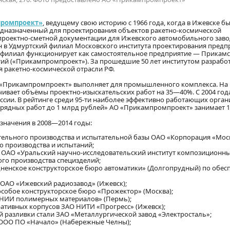
промпроект»
, ведущему свою историю с 1966 года, когда в Ижевске б
дназначенный для проектирования объектов ракетно-космической
проектно-сметной документации для Ижевского автомобильного завод
ан в Удмуртский филиал Московского института проектирования предп
 филиал функционирует как самостоятельное предприятие — Прикам
й («Прикампромпроект»). За прошедшие 50 лет институтом разрабо
я ракетно-космической отрасли РФ.
т «Прикампромпроект» выполняет для промышленного комплекса. На
ивает объёмы проектно-изыскательских работ на 35—40%. С 2004 года
ссии. В рейтинге среди 95-ти наиболее эффективно работающих орга
рядных работ до 1 млрд рублей» АО «Прикампромпроект» занимает 1
начения в 2008—2014 годы:
тельного производства и испытательной базы ОАО «Корпорация «Мос
о производства и испытаний;
 ОАО «Уральский научно-исследовательский институт композиционн
ого производства специзделий;
ненское конструкторское бюро автоматики» (Долгопрудный) по обе
 ОАО «Ижевский радиозавод» (Ижевск);
собое конструкторское бюро «Прожектор» (Москва);
«НИИ полимерных материалов» (Пермь);
ативных корпусов ЗАО НИТИ «Прогресс» (Ижевск);
 разливки стали ЗАО «Металлургической завод «Электросталь»;
 ООО ПО «Начало» (Набережные Челны);