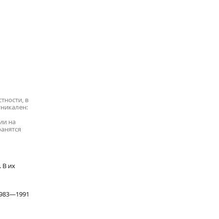
тности, в
уникален:
ии на
ранятся
 В их
1983—1991