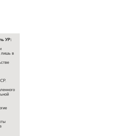
ль УР:
и
 лишь в
ьстве
ССР.
шленного
льной
огие
кты
в