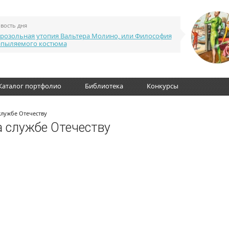
вость дня
розольная утопия Вальтера Молино, или Философия
апыляемого костюма
Каталог портфолио
Библиотека
Конкурсы
службе Отечеству
а службе Отечеству