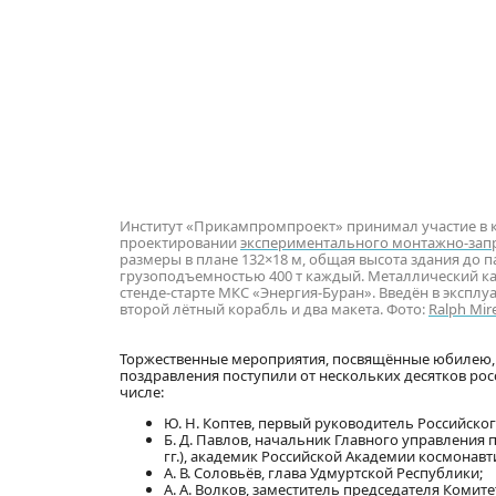
Институт «Прикампромпроект» принимал участие в ко
проектировании
экспериментального монтажно-зап
размеры в плане 132×18 м, общая высота здания до 
грузоподъемностью 400 т каждый. Металлический ка
стенде-старте МКС «Энергия-Буран». Введён в эксплуа
второй лётный корабль и два макета. Фото:
Ralph Mir
Торжественные мероприятия, посвящённые юбилею, 
поздравления поступили от нескольких десятков рос
числе:
Ю. Н. Коптев, первый руководитель Российско
Б. Д. Павлов, начальник Главного управлени
гг.), академик Российской Академии космонавти
А. В. Соловьёв, глава Удмуртской Республики;
А. А. Волков, заместитель председателя Комите