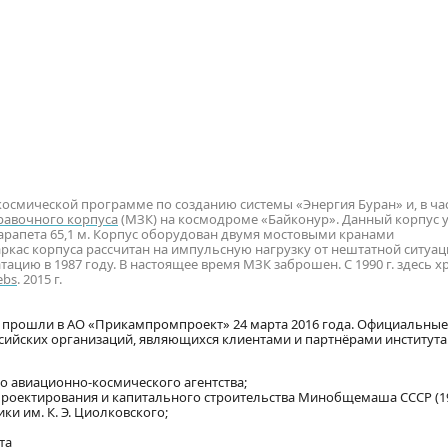
смической программе по созданию системы «Энергия Буран» и, в час
равочного корпуса
(МЗК) на космодроме «Байконур». Данный корпус 
парапета 65,1 м. Корпус оборудован двумя мостовыми кранами
ркас корпуса рассчитан на импульсную нагрузку от нештатной ситуац
тацию в 1987 году. В настоящее время МЗК заброшен. С 1990 г. здесь х
ebs
. 2015 г.
прошли в АО «Прикампромпроект» 24 марта 2016 года. Официальные
сийских организаций, являющихся клиентами и партнёрами института.
го авиационно-космического агентства;
я проектирования и капитального строительства Минобщемаша СССР (
ки им. К. Э. Циолковского;
та