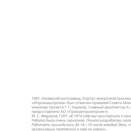
1981. Ижевский мотозавод. Корпус микроэлектроники
«Ипромашпрома» был отмечен премией Совета Минист
инженер проекта Г. Г. Наумов, главный архитектор А.
предоставлено АО «Прикампромпроект»
М. С. Фёдоров, ГИП:
«В 1974 году мы приступили к пр
Работа была очень серьёзная. Опыта разработки проек
Работать приходилось до 18—19 часов каждый день, т
организации претензий к нам не имели»
.