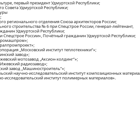
льтуре, первый президент Удмуртской Республики;
ого Совета Удмуртской Республики;
туры
;
кого регионального отделения Союза архитекторов России;
ьного строительства № 6 при Спецстрое России, генерал-лейтенант,
ажданин Удмуртской Республики;
ри Спецстрое России», Почётный гражданин Удмуртской Республики;
Ипромашпром»;
Уралпромпроект»;
рпорация „Московский институт теплотехники“»;
кинский завод»;
Ижевский мотозавод „Аксион-холдинг“»;
«Ижевский радиозавод»;
ский завод „Машиностроитель“»;
альский научно-исследовательский институт композиционных материа
чно-исследовательский институт полимерных материалов».