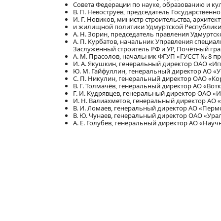
Совета Федерации по науке, образованию и ку
В. П. Невоструев, председатель Государственн
И. Г. Новиков, министр строительства, архитек
и жилищной политики Удмуртской Республики
А. Н. Зорин, председатель правления Удмуртс
А. П. Курбатов, начальник Управления специал
Заслуженный строитель РФ и УР, Почётный гр
А. М. Прасолов, начальник ФГУП «ГУССТ № 8 п
И. А. Якушкин, генеральный директор ОАО «
Ю. М. Гайфуллин, генеральный директор АО «
С. П. Никулин, генеральный директор ОАО «Ко
В. Г. Толмачёв, генеральный директор АО «Вот
Г. И. Кудрявцев, генеральный директор ОАО «
И. Н. Валиахметов, генеральный директор АО 
В. И. Ломаев, генеральный директор АО «Перм
В. Ю. Чунаев, генеральный директор ОАО «Ур
А. Е. Голубев, генеральный директор АО «Нау