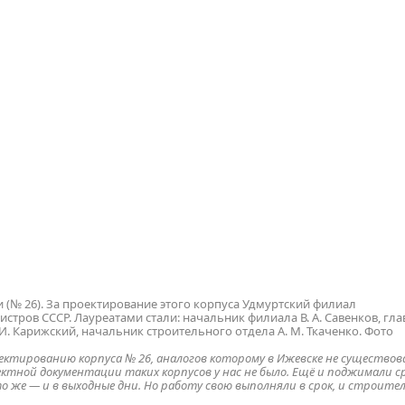
 (№ 26). За проектирование этого корпуса Удмуртский филиал
ров СССР. Лауреатами стали: начальник филиала В. А. Савенков, гл
 И. Карижский, начальник строительного отдела А. М. Ткаченко. Фото
оектированию корпуса № 26, аналогов которому в Ижевске не существов
тной документации таких корпусов у нас не было. Ещё и поджимали сро
о же — и в выходные дни. Но работу свою выполняли в срок, и строите