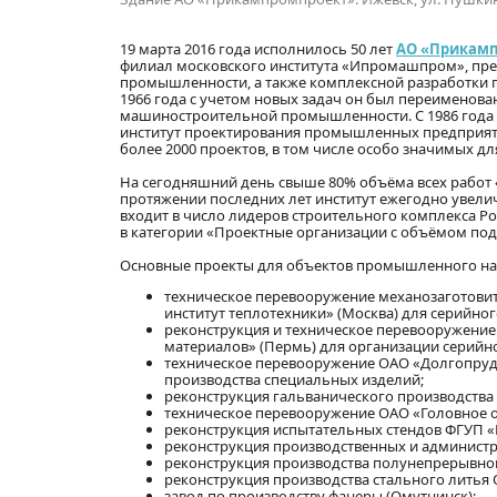
19 марта 2016 года исполнилось 50 лет
АО «Прикам
филиал московского института «Ипромашпром», пре
промышленности, а также комплексной разработки 
1966 года с учетом новых задач он был переименов
машиностроительной промышленности. С 1986 года
институт проектирования промышленных предприяти
более 2000 проектов, в том числе особо значимых дл
На сегодняшний день свыше 80% объёма всех рабо
протяжении последних лет институт ежегодно увелич
входит в число лидеров строительного комплекса Ро
в категории «Проектные организации с объёмом под
Основные проекты для объектов промышленного наз
техническое перевооружение механозаготови
институт теплотехники» (Москва) для серийног
реконструкция и техническое перевооружение
материалов» (Пермь) для организации серийн
техническое перевооружение ОАО «Долгопруд
производства специальных изделий;
реконструкция гальванического производства
техническое перевооружение ОАО «Головное о
реконструкция испытательных стендов ФГУП 
реконструкция производственных и администр
реконструкция производства полунепрерывной
реконструкция производства стального литья
завод по производству фанеры (Омутнинск);