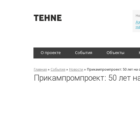
Но
Аэ
н
О проекте
События
Объекты
Главная
»
События
»
Новости
» Прикампромпроект: 50 лет на 
Прикампромпроект: 50 лет н