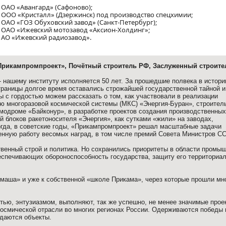
 ОАО «Авангард» (Сафоново);
 ООО «Кристалл» (Дзержинск) под производство спецхимии;
ОАО «ГОЗ Обуховский завод» (Санкт-Петербург);
 ОАО «Ижевский мотозавод «Аксион-Холдинг»;
 АО «Ижевский радиозавод».
рикампромпроект», Почётный строитель РФ, Заслуженный строите
нашему институту исполняется 50 лет. За прошедшие полвека в истори
траницы долгое время оставались строжайшей государственной тайной и
ы с гордостью можем рассказать о том, как участвовали в реализации
ю многоразовой космической системы (МКС) «Энергия-Буран», строител
смодроме «Байконур», в разработке проектов создания производственных
 блоков ракетоносителя «Энергия», как сутками «жили» на заводах,
огда, в советские годы, «Прикампромпроект» решал масштабные задачи
енную работу весомых наград, в том числе премий Совета Министров С
твенный строй и политика. Но сохранились приоритеты в области промы
обеспечивающих обороноспособность государства, защиту его территориа
маша» и уже к собственной «школе Прикама», через которые прошли мн
тью, энтузиазмом, выполняют, так же успешно, не менее значимые прое
космической отрасли во многих регионах России. Одерживаются победы 
сдаются объекты.