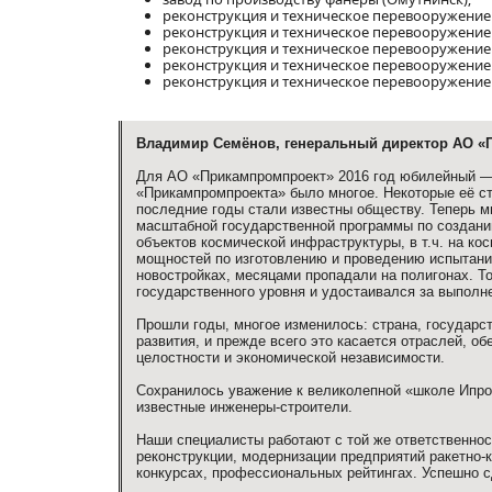
реконструкция и техническое перевооружение
реконструкция и техническое перевооружение
реконструкция и техническое перевооружение 
реконструкция и техническое перевооружение
реконструкция и техническое перевооружение
Владимир Семёнов, генеральный директор АО «П
Для АО «Прикампромпроект» 2016 год юбилейный — 
«Прикампромпроекта» было многое. Некоторые её с
последние годы стали известны обществу. Теперь м
масштабной государственной программы по создани
объектов космической инфраструктуры, в т.ч. на ко
мощностей по изготовлению и проведению испытаний
новостройках, месяцами пропадали на полигонах. Т
государственного уровня и удостаивался за выполн
Прошли годы, многое изменилось: страна, государс
развития, и прежде всего это касается отраслей, 
целостности и экономической независимости.
Сохранилось уважение к великолепной «школе Ипро
известные инженеры-строители.
Наши специалисты работают с той же ответственнос
реконструкции, модернизации предприятий ракетно-
конкурсах, профессиональных рейтингах. Успешно 