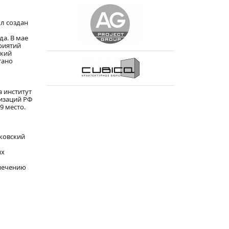
ыл создан
а. В мае
риятий
ский
тано
 институт
низаций РФ
9 место.
ковский
ых
спечению