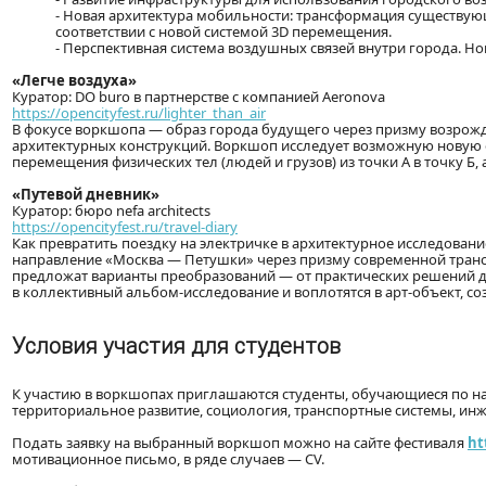
- Новая архитектура мобильности: трансформация существую
соответствии с новой системой 3D перемещения.
- Перспективная система воздушных связей внутри города. Но
«Легче воздуха»
Куратор: DO buro в партнерстве с компанией Aeronova
https://opencityfest.ru/lighter_than_air
В фокусе воркшопа — образ города будущего через призму возрожд
архитектурных конструкций. Воркшоп исследует возможную новую ф
перемещения физических тел (людей и грузов) из точки А в точку Б,
«Путевой дневник»
Куратор: бюро nefa architects
https://opencityfest.ru/travel-diary
Как превратить поездку на электричке в архитектурное исследован
направление «Москва — Петушки» через призму современной транс
предложат варианты преобразований — от практических решений д
в коллективный альбом-исследование и воплотятся в арт-объект, со
Условия участия для студентов
К участию в воркшопах приглашаются студенты, обучающиеся по нап
территориальное развитие, социология, транспортные системы, ин
Подать заявку на выбранный воркшоп можно на сайте фестиваля
ht
мотивационное письмо, в ряде случаев — CV.