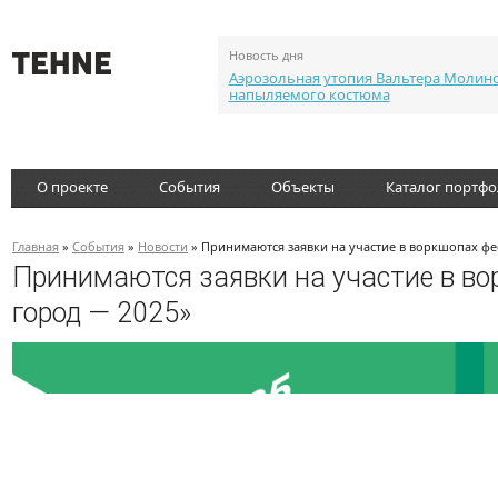
Новость дня
Аэрозольная утопия Вальтера Молин
напыляемого костюма
О проекте
События
Объекты
Каталог портф
Главная
»
События
»
Новости
» Принимаются заявки на участие в воркшопах фе
Принимаются заявки на участие в в
город — 2025»