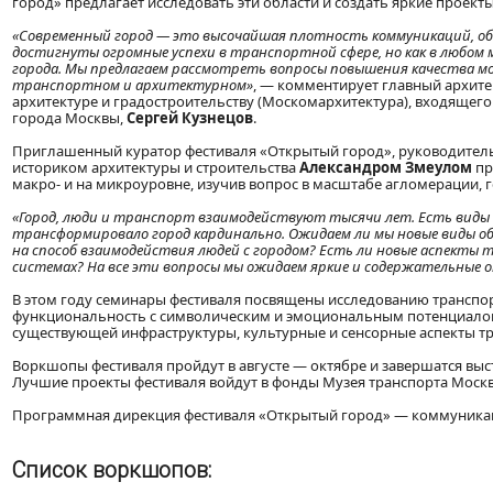
город» предлагает исследовать эти области и создать яркие проект
«Современный город — это высочайшая плотность коммуникаций, об
достигнуты огромные успехи в транспортной сфере, но как в любом 
города. Мы предлагаем рассмотреть вопросы повышения качества м
транспортном и архитектурном»
, — комментирует главный архите
архитектуре и градостроительству (Москомархитектура), входящего
города Москвы,
Сергей Кузнецов
.
Приглашенный куратор фестиваля «Открытый город», руководител
историком архитектуры и строительства
Александром Змеулом
пр
макро- и на микроуровне, изучив вопрос в масштабе агломерации, г
«Город, люди и транспорт взаимодействуют тысячи лет. Есть виды 
трансформировало город кардинально. Ожидаем ли мы новые виды о
на способ взаимодействия людей с городом? Есть ли новые аспект
системах? На все эти вопросы мы ожидаем яркие и содержательные 
В этом году семинары фестиваля посвящены исследованию транспо
функциональность с символическим и эмоциональным потенциалом
существующей инфраструктуры, культурные и сенсорные аспекты т
Воркшопы фестиваля пройдут в августе — октябре и завершатся выста
Лучшие проекты фестиваля войдут в фонды Музея транспорта Москв
Программная дирекция фестиваля «Открытый город» — коммуникац
Список воркшопов: