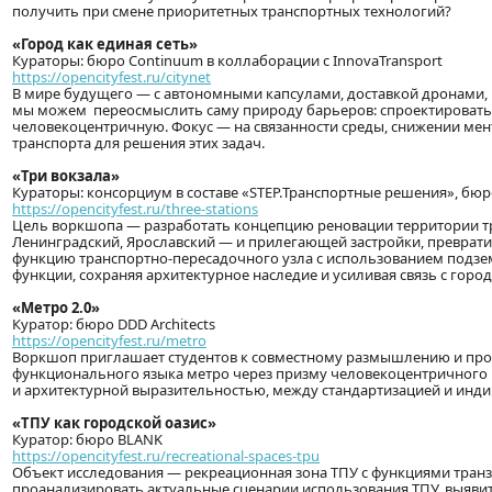
получить при смене приоритетных транспортных технологий?
«Город как единая сеть»
Кураторы: бюро Continuum в коллаборации с InnovaTransport
https://opencityfest.ru/citynet
В мире будущего — с автономными капсулами, доставкой дронами
мы можем переосмыслить саму природу барьеров: спроектировать
человекоцентричную. Фокус — на связанности среды, снижении мен
транспорта для решения этих задач.
«Три вокзала»
Кураторы: консорциум в составе «STEP.Транспортные решения», бю
https://opencityfest.ru/three-stations
Цель воркшопа — разработать концепцию реновации территории т
Ленинградский, Ярославский — и прилегающей застройки, преврат
функцию транспортно-пересадочного узла с использованием подзе
функции, сохраняя архитектурное наследие и усиливая связь с горо
«Метро 2.0»
Куратор: бюро DDD Architects
https://opencityfest.ru/metro
Воркшоп приглашает студентов к совместному размышлению и прое
функционального языка метро через призму человекоцентричного 
и архитектурной выразительностью, между стандартизацией и инд
«ТПУ как городской оазис»
Куратор: бюро BLANK
https://opencityfest.ru/recreational-spaces-tpu
Объект исследования — рекреационная зона ТПУ с функциями транзи
проанализировать актуальные сценарии использования ТПУ, выявит