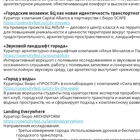
архитектурное решение, обеспечивающее комфорт и высокое качест
«Городские мозаики: БЦ как новая идентичность транспортног
Куратор: компания Capital Alliance в партнерстве с бюро SCAPE
https://opencityfest.ru/city-mosaics
На примере проекта БЦ AVIUM — делового центр класса А на террит
для повышения уникальности и ценности территории вокруг транспо
градостроительного, архитектурно-пространственного, ландшафтно
«Звуковой ландшафт города»
Куратор: архитектурно-ландшафтная компания «Илья Мочалов и П
https://opencityfest.ru/soundofcity
Интерактивный воркшоп с полевыми исследованиями и звуковым м
осознанного слушания, работу с полевыми записями и сонорное м
многослойную звуковую среду, где архитектор выступает «режиссер
«Город у воды»
Кураторы: бюро «ПРОСТОР» в коллаборации с компанией «Сила вет
https://opencityfest.ru/city-by-the-water
В рамках воркшопа студенты под кураторством экспертов проработ
яхт-клуб, городской причал общественного транспорта и малая мар
водных пространств, но и сформирует подход к комплексному раз
Landing Everywhere
Куратор: бюро ARCHINFORM
https://opencityfest.ru/landingeverywhere
Направления исследования:
- Третье измерение города. Использование дронов и беспило
городского транспорта.
- Развитие инфраструктуры для использования городского во