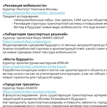
«Реновация мобильности»
Куратор: Институт Генплана Москвы
https://opencityfest.ru/mobility_renovation
Предмет исследования:
- «Микромобильные хабы». Как сделать СИМ частью обществ
- Реновация структуры транспортной системы и повышение её
- Взгляд в будущее: новые виды мобильности. Что еще может
«Лаборатория транспортных решений»
Куратор: проектное бюро MARKS GROUP
https://opencityfest.ru/laboratory
Моделирование сценариев будущего: от вечных аккумуляторов до 
Анализ потребностей горожан и архитектурный ответ: какой станет
на новые сценарии ляжет текстура мобильности
«Мосты будущего»
Куратор: архитектурная мастерская ATRIUM
https://opencityfest.ru/bridges-of-the-future
Разработка концепции нового моста: как архитектурного объекта и
взгляд на мост не как на утилитарная конструкцию, а как на гибк
новые горизонты для городской среды.
«Городские транзиты»
Куратор: бюро ASADOV
https://opencityfest.ru/urban-transits
В фокусе исследования - роль существующих транспортных артерий
территорий в развитии Москвы ближайшего будущего.
Как преодолеть транспортные разрывы и повысить связность город
использования могут получить транзитные артерии при сохранении