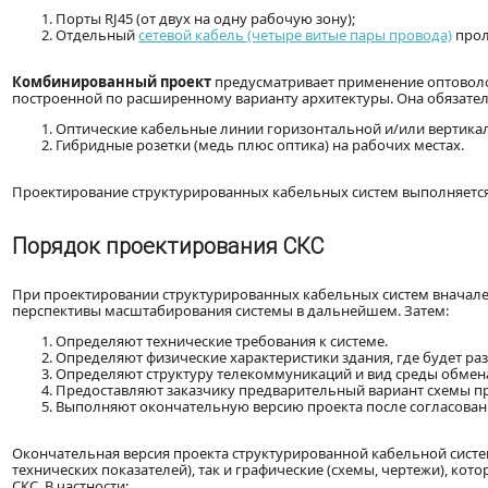
Порты RJ45 (от двух на одну рабочую зону);
Отдельный
сетевой кабель (четыре витые пары провода)
прол
Комбинированный проект
предусматривает применение оптоволо
построенной по расширенному варианту архитектуры. Она обязате
Оптические кабельные линии горизонтальной и/или вертика
Гибридные розетки (медь плюс оптика) на рабочих местах.
Проектирование структурированных кабельных систем выполняется 
Порядок проектирования СКС
При проектировании структурированных кабельных систем вначале
перспективы масштабирования системы в дальнейшем. Затем:
Определяют технические требования к системе.
Определяют физические характеристики здания, где будет раз
Определяют структуру телекоммуникаций и вид среды обмен
Предоставляют заказчику предварительный вариант схемы про
Выполняют окончательную версию проекта после согласовани
Окончательная версия проекта структурированной кабельной систем
технических показателей), так и графические (схемы, чертежи), к
СКС. В частности: