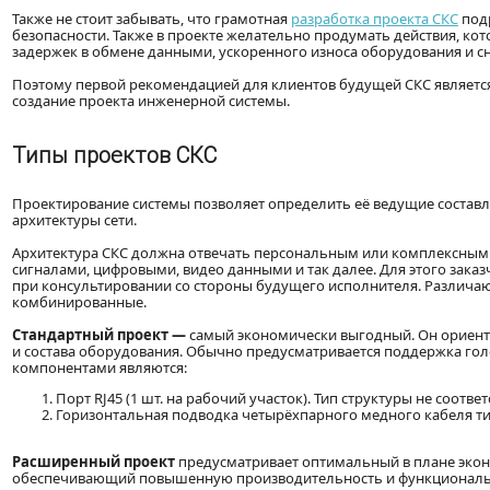
Также не стоит забывать, что грамотная
разработка проекта СКС
под
безопасности. Также в проекте желательно продумать действия, к
задержек в обмене данными, ускоренного износа оборудования и сн
Поэтому первой рекомендацией для клиентов будущей СКС являетс
создание проекта инженерной системы.
Типы проектов СКС
Проектирование системы позволяет определить её ведущие состав
архитектуры сети.
Архитектура СКС должна отвечать персональным или комплексным
сигналами, цифровыми, видео данными и так далее. Для этого зак
при консультировании со стороны будущего исполнителя. Различаю
комбинированные.
Стандартный проект
—
самый экономически выгодный. Он ориент
и состава оборудования. Обычно предусматривается поддержка г
компонентами являются:
Порт RJ45 (1 шт. на рабочий участок). Тип структуры не соответ
Горизонтальная подводка четырёхпарного медного кабеля типа
Расширенный проект
предусматривает оптимальный в плане экон
обеспечивающий повышенную производительность и функционально