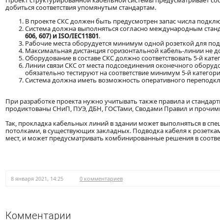
Проект структурированной кабельной системы предусматривает со
добиться соответствия упомянутым стандартам.
В проекте СКС должен быть предусмотрен запас числа подкл
Система должна выполняться согласно международным станд
606, 607) и
ISO
/
IEC
11801
.
Рабочие места оборудуется минимум одной розеткой для под
Максимальная дистанция горизонтальной кабель-линии не д
Оборудование в составе СКС должно соответствовать 5-й кате
Линии связи СКС от места подсоединения оконечного оборуд
обязательно тестируют на соответствие минимум 5-й категори
Система должна иметь возможность оперативного переподкл
При разработке проекта нужно учитывать также правила и стандар
продиктованы СНиП, ПУЭ, ДБН, ГОСТами, Сводами Правил и прочи
Так, прокладка кабельных линий в здании может выполняться в сп
потолками, в существующих закладных. Подводка кабеля к розетка
мест, и может предусматривать комбинированные решения в соотв
8 января 2021, 14:25
0 комментариев
Комментарии