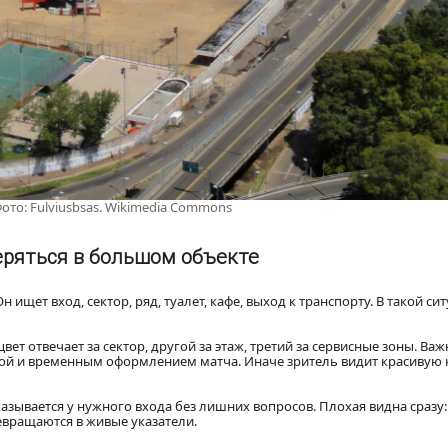
ото: Fulviusbsas. Wikimedia Commons
еряться в большом объекте
 ищет вход, сектор, ряд, туалет, кафе, выход к транспорту. В такой си
ет отвечает за сектор, другой за этаж, третий за сервисные зоны. Важ
кой и временным оформлением матча. Иначе зритель видит красивую к
зывается у нужного входа без лишних вопросов. Плохая видна сразу:
евращаются в живые указатели.