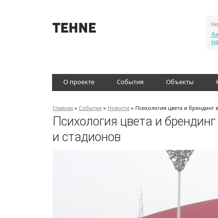
Но
Аэ
н
О проекте
События
Объекты
Главная
»
События
»
Новости
» Психология цвета и брендинг 
Психология цвета и брендинг
и стадионов