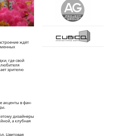
настроение ждёт
ременных
ки, где свой
т любителя
гает зрителю
е акценты в фан-
ды.
Поэтому дизайнеры
ойной, а клубная
ол. Цветовая