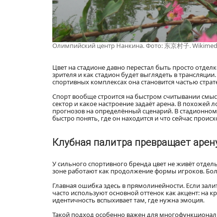
Олимпийский центр Нанкина. Фото: 东京村子. Wikime
Цвет на стадионе давно перестал быть просто отделко
зрителя и как стадион будет выглядеть в трансляци
спортивных комплексах она становится частью страт
Спорт вообще строится на быстром считывании смысл
сектор и какое настроение задаёт арена. В похожей 
прогнозов на определённый сценарий. В стадионном 
быстро понять, где он находится и что сейчас происх
Клубная палитра превращает аре
У сильного спортивного бренда цвет не живёт отдел
зоне работают как продолжение формы игроков. Бол
Главная ошибка здесь в прямолинейности. Если зал
часто используют основной оттенок как акцент: на кр
идентичность вспыхивает там, где нужна эмоция.
Такой подход особенно важен для многофункциональн