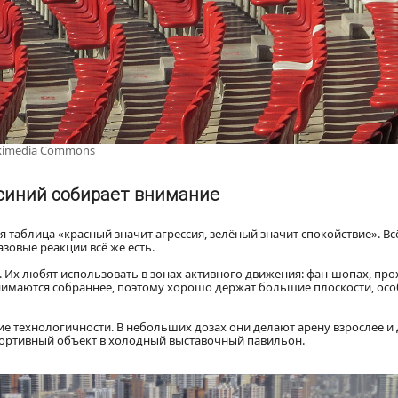
ikimedia Commons
 синий собирает внимание
я таблица «красный значит агрессия, зелёный значит спокойствие». Всё
азовые реакции всё же есть.
Их любят использовать в зонах активного движения: фан-шопах, прох
имаются собраннее, поэтому хорошо держат большие плоскости, осо
 технологичности. В небольших дозах они делают арену взрослее и
спортивный объект в холодный выставочный павильон.