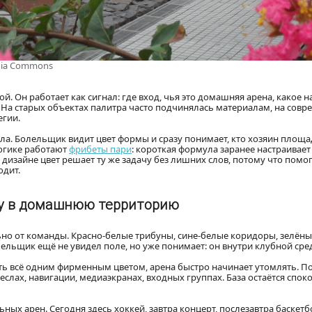
dia Commons
й. Он работает как сигнал: где вход, чья это домашняя арена, какое 
и. На старых объектах палитра часто подчинялась материалам, на сов
егии.
а. Болельщик видит цвет формы и сразу понимает, кто хозяин площад
логике работают
фрибеты пари
: короткая формула заранее настраивае
дизайне цвет решает ту же задачу без лишних слов, потому что помо
одит.
ну в домашнюю
территорию
ьно от команды. Красно-белые трибуны, сине-белые коридоры, зелёны
ельщик ещё не увидел поле, но уже понимает: он внутри клубной сре
ить всё одним фирменным цветом, арена быстро начинает утомлять. 
еслах, навигации, медиаэкранах, входных группах. База остаётся спок
ых арен. Сегодня здесь хоккей, завтра концерт, послезавтра баскетб