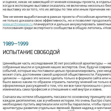
и оценке, никак не зависящий от мнения команды проекта, в отдел
когда в экспозицию выставки оказались не включены несколько без
на выставку из-за того, что их авторы по тем или иным причинам не 
Тем не менее выработанная в рамках проекта «Российская архитек
не только доказала свою эффективность, но и позволяет продолжить
www.archnewage.ru
планируется и дальше аккумулировать заметные 
голосования среди экспертного сообщества в общую летопись «Нов
1989—1999
ИСПЫТАНИЕ СВОБОДОИ́
Ценнейшая часть исследования 30 лет российской архитектуры — н
собранные мысли и суждения наших экспертов. Они, будучи совре
событий, которые мы поставили целью проанализировать, уже неодно
может стать достоянием самой широкой общественности. Разумеет
целиком — однако это можно сделать только в формате сайта или н
было важно каким-то образом отразить палитру мнений не только в
оформленных рассуждений о том, что же все-таки произошло с россий
изменилась сама профессия и отношение к ней внутри и извне.
Сначала мы хотели объединять пассажи по основному принципу ис
каждом десятилетии, как в учебнике истории. Но очень быстро стал
необходимо пустить вертикали или хотя бы параллели, чтобы прос
архитектуры развитие отдельных явлений. Время надежд и мечтаний