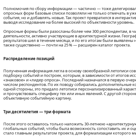
Полномочия по сбору информации — частично — тоже делегировал
опросных форм базовые списки позволяли не только отмечать в уж
события, но и добавлять новые. Так проект превратился в интеракт
выводя исследование на более высокий по объективности уровень.
Опросные формы были разосланы более чем 300 респондентам, в ч
деятельности, активно участвующие в архитектурной жизни. Геогра
результатов шел в течение месяца, и по его итогам были выявлены 
также существенно — почти на 25 % — расширен каталог проекта.
Распределение позиций
Полученная информация легла в основу своеобразной летописи сов
подборку событий и построек, которым, в зависимости от итогов исс
«знаковое» и «лидер опроса». Последний назначался в первую оче
числом респондентов. По их поводу собирались дополнительные ко
одной стороны, это придало летописи персонализированный характ
и прочувствовать специфику тех или иных явлений. С другой стор
объективную событийную картину.
Три десятилетия — три формата
После этого оставалось только наложить 30-летнюю «архитектурную
глобальных событий, чтобы была возможность сопоставить их и оце
стало главным результатом проекта, для формализации которого мы 