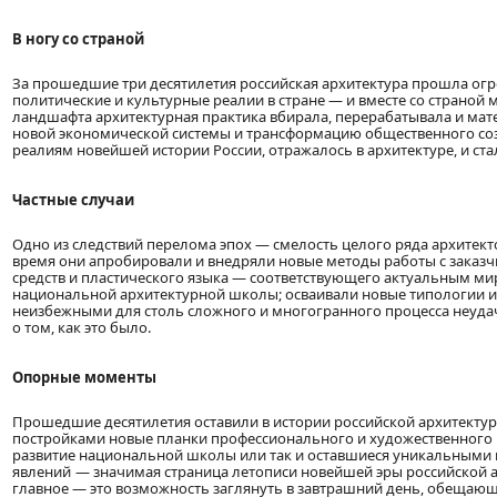
В ногу со страной
За прошедшие три десятилетия российская архитектура прошла ог
политические и культурные реалии в стране — и вместе со страной 
ландшафта архитектурная практика вбирала, перерабатывала и мат
новой экономической системы и трансформацию общественного соз
реалиям новейшей истории России, отражалось в архитектуре, и ст
Частные случаи
Одно из следствий перелома эпох — смелость целого ряда архитект
время они апробировали и внедряли новые методы работы с заказч
средств и пластического языка — соответствующего актуальным м
национальной архитектурной школы; осваивали новые типологии и
неизбежными для столь сложного и многогранного процесса неудач
о том, как это было.
Опорные моменты
Прошедшие десятилетия оставили в истории российской архитектуры
постройками новые планки профессионального и художественного к
развитие национальной школы или так и оставшиеся уникальными п
явлений — значимая страница летописи новейшей эры российской 
главное — это возможность заглянуть в завтрашний день, обещаю