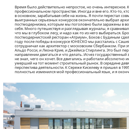
Время было действительно непростое, но очень интересное. К
профессиональном пространстве. Иногда и вне его. Кто-то, кт
в основном, зарабатывая себе на жизнь. Я почти перестал со
выигранных серьезных конкурсов окончательно выбрал архите
постмодернизма, которым мы поголовно были заражены в вос
себя. Много путешествуя и разглядывая журналы, я сравнивал т
что мы в глубоком лесу, и надо как-то из него выбираться. Б
постмодернистский ресторан «Атриум», Боков с Будиным сдел
году после победы в конкурсе ЮНЕСКО мы расстались с Сашей
сотрудничал как архитектор с московским Сбербанком. При
Альдо Росси, и Леона Крие, и Джеймса Стирлинга. Это был пе
направлении двигаться и что делать. Исчез государственный 
не знал, чего он хочет. Все двигались и работали абсолютно 
умерший на тот момент строительный рынок. В середине дев
перспектива деятельности. К Сереже Киселеву я пришел в 1995
полностью изменился мой профессиональный язык, и я оконча