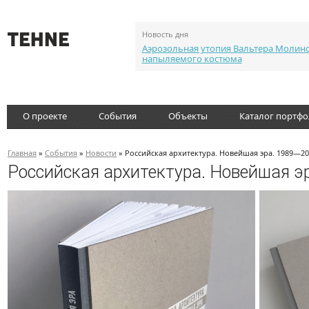
Новость дня
Аэрозольная утопия Вальтера Молин
напыляемого костюма
О проекте
События
Объекты
Каталог портф
Главная
»
События
»
Новости
» Российская архитектура. Новейшая эра. 1989—2
Российская архитектура. Новейшая э