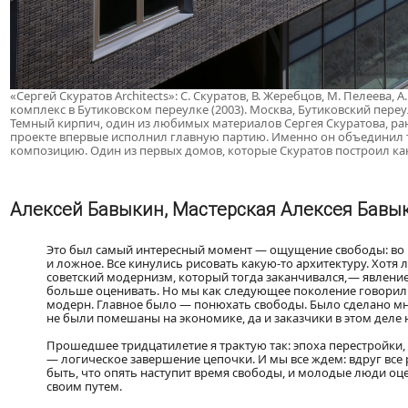
«Сергей Скуратов Architects»: С. Скуратов, В. Жеребцов, М. Пелеева, 
комплекс в Бутиковском переулке (2003). Москва, Бутиковский переу
Темный кирпич, один из любимых материалов Сергея Скуратова, ра
проекте впервые исполнил главную партию. Именно он объединил т
композицию. Один из первых домов, которые Скуратов построил ка
Алексей Бавыкин, Мастерская Алексея Бавы
Это был самый интересный момент — ощущение свободы: во мн
и ложное. Все кинулись рисовать какую-то архитектуру. Хотя л
советский модернизм, который тогда заканчивался, — явление
больше оценивать. Но мы как следующее поколение говорили, ч
модерн. Главное было — понюхать свободы. Было сделано м
не были помешаны на экономике, да и заказчики в этом деле
Прошедшее тридцатилетие я трактую так: эпоха перестройки, э
— логическое завершение цепочки. И мы все ждем: вдруг все 
быть, что опять наступит время свободы, и молодые люди оц
своим путем.