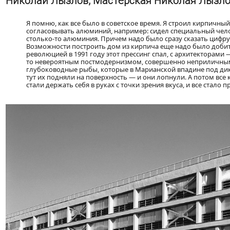
Николай Лызлов, Мастерская Николая Лызл
Я помню, как все было в советское время. Я строил кирпичны
согласовывать алюминий, например: сидел специальный чело
столько-то алюминия. Причем надо было сразу сказать цифру
Возможности построить дом из кирпича еще надо было добитьс
революцией в 1991 году этот прессинг спал, с архитекторами
то невероятным постмодернизмом, совершенно неприличным и
глубоководные рыбы, которые в Марианской впадине под дики
тут их подняли на поверхность — и они лопнули. А потом все
стали держать себя в руках с точки зрения вкуса, и все стало 