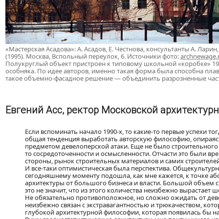
«Мастерская Асадова»: А. Асадов, Е. Честнова, консультанты А. Ларин
(1995). Москва, Вспольный переулок, 6. Источники фото:
archnewage.
Полукруглый объект пристроен к типовому школьной «коробке» 1950
особняка. По идее авторов, именно такая форма была способна пл
такое объемно-фасадное решение — объединить разрозненные части 
Евгений Асс, ректор Московской архитекту
Если вспоминать начало 1990-х, то какие-то первые успехи т
общая тенденция выработать авторскую философию, опираяс
предметом девелоперской атаки. Еще не было строительного 
то сосредоточенности и осмысленности. Отчасти это были вре
стороны, рынок строительных материалов и самих строителе
И все-таки оптимистическая была перспектива. Общекультурн
сегодняшнему моменту подошла, как мне кажется, к точке а
архитектуры от большого бизнеса и власти. Большой объем ст
это не значит, что из этого количества неизбежно вырастает 
Не обязательно противоположное, но сложно ожидать от девел
неизбежно связан с экстравагантностью и трюкачеством, кот
глубокой архитектурной философии, которая появилась бы на 