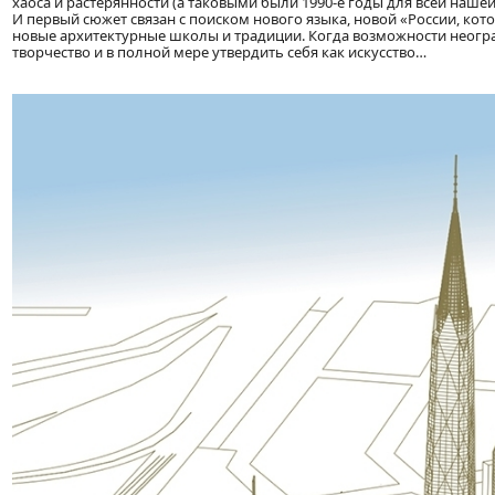
хаоса и растерянности (а таковыми были 1990-е годы для всей наш
И первый сюжет связан с поиском нового языка, новой «России, к
новые архитектурные школы и традиции. Когда возможности неогран
творчество и в полной мере утвердить себя как искусство…