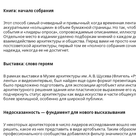
Книга: начало собрания
Этот способ самый очевидный и привычный: когда временная лента
аккуратными «кольцами» в объем бумажной страницы. Но так, чтоб
события и «лидеры опроса», сопровождаемые описаниями, иллюстр
Отдельное место в издании уделено подборкам мнений о каждом де
взаимодействию архитектуры и общества. Перед вами не просто кн
постсоветской архитектуры, первый том ее «полного собрания сочин
надежда, никогда ее не достигнет.
Выставка: слово героям
В рамках выставки в Музее архитектуры им. А. В. Щусева (Флигель «
ленты» и видеоинтервью, был найден еще один формат презентации
было предложено подготовить для экспозиции арт­объект или инс
архитектурного решения здания или пластическое выражение его 
подчеркнуть статус архитектуры как вида искусства и части общекул
более зрелищной, особенно для широкой публики.
Недосказанность — фундамент для нового высказывания
У некоторых архитекторов в число лидеров исследования вошло нес
решить, какое из них представить в виде арт­объекта. Таким образом
профессионального сообщества добавлялся фильтр значимости для 