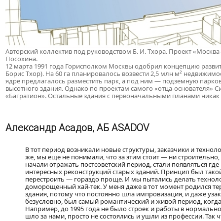
Авторский коллектив под руководством Б. И. Тхора. Проект «Москва-
Посохина.
12 марта 1991 года Горисполком Москвы одобрил концепцию развит
Борис Тхор). На 60 га планировалось возвести 2,5 млн м² недвижим
ядре предлагалось разместить парк, а под ним — подземную парко
высотного здания. Однако по проектам самого «отца-основателя» 
«Багратион». Остальные здания с первоначальными планами никак н
Александр Асадов, АБ ASADOV
В тот период возникали новые структуры, заказчики и техноло
же, мы еще не понимали, что за этим стоит — ни строительно,
начали отражать постсоветский период, стали появляться где-т
интересных реконструкций старых зданий. Принцип был такой: 
перестроить — гораздо проще. И мы пытались делать техноло
доморощенный хай-тек. У меня даже в тот момент родился те
здания, потому что постоянно шла импровизация, и даже уза
безусловно, был самый романтический и живой период, когд
Например, до 1995 года не было строек и работы в нормально
шло за нами, просто не состоялись и ушли из профессии. Так