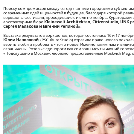
Поиску компромиссов между сегодняшними городскими субъектами
современных идей и ценностей в будущее, благодаря которой реали
воркшопы фестиваля, проходившие с июля по ноябрь. Кураторами
архитектурные бюро
Kleinewelt
Architekten
,
Citizenstudio
,
UNK
p
Сергея Малахова и Евгении Репиной»
.
Выставка результатов воркшопов, которая состоялась 16 и 17 ноябр
Юлии Наполовой
, (PSCulture Studio) отразила право нового поко
верить в себя и пробовать что-то новое. Именно таким нам и видит
ограничены. Розовые единороги как символы мечт и чаяний горожа
«Подслушано в Москве», любезно предоставленные Moskvich Mag, 