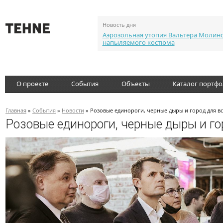
Новость дня
Аэрозольная утопия Вальтера Молин
напыляемого костюма
О проекте
События
Объекты
Каталог портф
Главная
»
События
»
Новости
» Розовые единороги, черные дыры и город для в
Розовые единороги, черные дыры и го