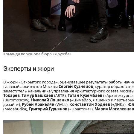
Команда воркшопа бюро «Дружба»
Эксперты и жюри
В жюри «Открытого города», оценивавшее результаты работы начин
главный архитектор Москвы
Сергей Кузнецов
, куратор образоват
заместитель начальника управления Архитектурного совета Москв
Токарев
,
Тимур Башкаев
(АБТБ),
Тотан Кузембаев
(«Архитектурная
(Buromoscow),
Николай Ляшенко
(«Цимайло, Ляшенко и партнеры»
дизайн»),
Рубен Аракелян
(WALL),
Константин Ходнев
(«ДНК»),
Юл
(Megabudka),
Григорий
Гурьянов
(«Практика»),
Мария Могилевцев