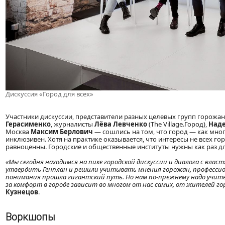
Дискуссия «Город для всех»
Участники дискуссии, представители разных целевых групп горожа
Герасименко
, журналисты
Лёва Левченко
(The Village.Город),
Наде
Москва
Максим Берлович
— сошлись на том, что город — как мно
инклюзивен. Хотя на практике оказывается, что интересы не всех г
равноценны. Городские и общественные институты нужны как раз д
«Мы сегодня находимся на пике городской дискуссии и диалога с влас
утвердить Генплан и решили учитывать мнения горожан, профессион
понимания прошла гигантский путь. Но нам по-прежнему надо учить
за комфорт в городе зависит во многом от нас самих, от жителей гор
Кузнецов
.
Воркшопы