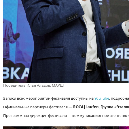
Победитель Илья Аладов, МАРШ
Записи всех мероприятий фестиваля доступны на
YouTube
,
подробна
Официальные партнеры фестиваля —
ROCA
|
Laufen
,
Группа «Этало
Программная дирекция фестиваля — коммуникационное агентство 