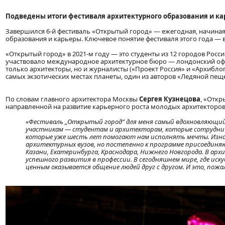
Подведены итоги
фестиваля архитектурного образования и ка
Завершился 6-й фестиваль «Открытый город» — ежегодная, начиная 
образования и карьеры. Ключевое понятие фестиваля этого года — в
«Открытый город» в 2021-м году — это студенты из 12 городов Росси
участвовало международное архитектурное бюро — лондонский офис
только архитекторы, но и журналисты («Проект Россия» и «Архибло
самых экзотических местах планеты, один из авторов «Ледяной пещ
По словам главного архитектора Москвы
Сергея Кузнецова
, «Откр
направленной на развитие карьерного роста молодых архитекторов
«
Фестиваль „
Открытый город
“
для меня самый вдо
хновляющий,
участникам
—
студентам и архитекторам, которые сотруднич
которые уже шесть лет помогают нам исполнять мечты. Изна
архитектурных
вуз
ов, но постепенно к программе присоединя
Казани, Екатеринбурга, Краснодара, Нижнего Новгорода. В ар
успешного развития в профессии. В сегодняшнем мире, где и
ценным оказывается общение людей друг с другом. И это, пож