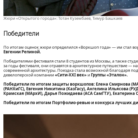
Жюри «Открытого города»: Тотан Кузембаев, Тимур Башкаев
Победители
По итогам оценок жюри определился «Воркшоп года» — им стал в
Евгении Репиной.
Победителями фестиваля стали 8 студентов из Москвы, а также студ
за годы фестиваля, они отравятся в архитектурное путешествие — н
современной архитектуры. Поездка стала возможной благодаря п
девелоперской компании
«Сити-
XXI
век»
и
Группы «Эталон».
Победители по итогам защиты воркшопов: Елена Смирнова (МА
(РАНХиГС), Евгения Никитина (КазГасу), Ангелина Ильясова (Р
Крамская (МАрхИ), Дарья Пожидаева (АСА СамГТУ), Екатерина С
Победители по итогам Портфолио-ревью и конкурса лучших д