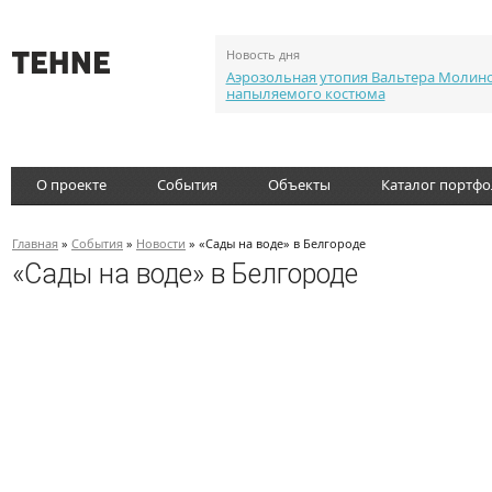
Новость дня
Аэрозольная утопия Вальтера Молин
напыляемого костюма
О проекте
События
Объекты
Каталог портф
Главная
»
События
»
Новости
» «Сады на воде» в Белгороде
«Сады на воде» в Белгороде