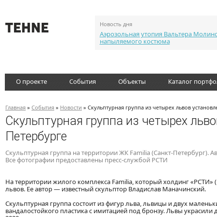
Новость дня
Аэрозольная утопия Вальтера Молин
напыляемого костюма
О проекте
События
Объекты
Каталог портф
Главная
»
События
»
Новости
» Скульптурная группа из четырех львов установле
Скульптурная группа из четырех львов
Петербурге
Скульптурная группа на территории ЖК Familia (Санкт-Петербург). 
Все фотографии
предоставлены пресс-службой РСТИ
На территории жилого комплекса Familia, который холдинг «РСТИ» (
львов. Ее автор — известный скульптор Владислав Маначинский.
Скульптурная группа состоит из фигур льва, львицы и двух маленьк
вандалостойкого пластика с имитацией под бронзу. Львы украсили 