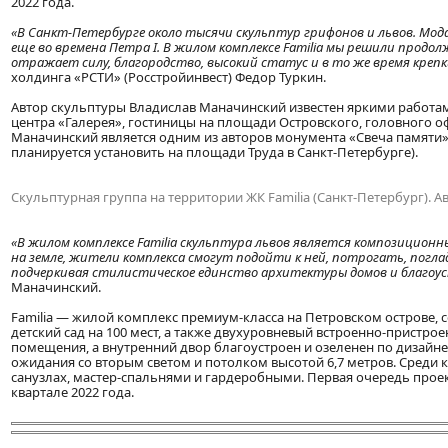
2022 года.
«В Санкт-Петербурге около тысячи скульптур грифонов и львов. Мо
еще во времена Петра I. В жилом комплексе
Familia
мы решили продолж
отражает силу, благородство, высокий статус и в то же время крепк
холдинга «РСТИ» (Росстройинвест) Федор Туркин.
Автор скульптуры Владислав Маначинский известен яркими работам
центра «Галерея», гостиницы на площади Островского, головного о
Маначинский является одним из авторов монумента «Свеча памяти»
планируется установить на площади Труда в Санкт-Петербурге).
Скульптурная группа на территории ЖК Familia (Санкт-Петербург).
«В жилом комплексе
Familia
скульптура львов является композиционн
на земле, жители комплекса смогут подойти к ней, потрогать, погла
подчеркивая стилистическое единство архитектуры домов и благо
Маначинский.
Familia — жилой комплекс премиум-класса на Петровском острове, с
детский сад на 100 мест, а также двухуровневый встроенно-пристр
помещения, а внутренний двор благоустроен и озеленен по дизайн
ожидания со вторым светом и потолком высотой 6,7 метров. Среди 
санузлах, мастер-спальнями и гардеробными. Первая очередь проекта
квартале 2022 года.