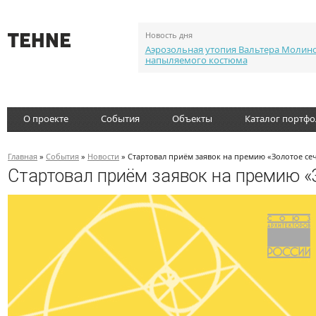
Новость дня
Аэрозольная утопия Вальтера Молин
напыляемого костюма
О проекте
События
Объекты
Каталог портф
Главная
»
События
»
Новости
» Стартовал приём заявок на премию «Золотое се
Стартовал приём заявок на премию «