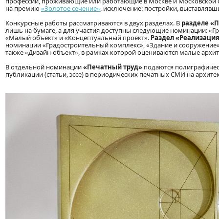
профессий, проживающие или работающие в Москве и Московской о
на премию
«Золотое сечение»
, исключение: постройки, выставлявш
Конкурсные работы рассматриваются в двух разделах. В
разделе «
лишь на бумаге, а для участия доступны следующие номинации: «Г
«Малый объект» и «Концептуальный проект».
Раздел «Реализаци
номинации «Градостроительный комплекс», «Здание и сооружение»,
также «Дизайн-объект», в рамках которой оцениваются малые архи
В отдельной номинации
«Печатный труд»
подаются полиграфическ
публикации (статьи, эссе) в периодических печатных СМИ на архите