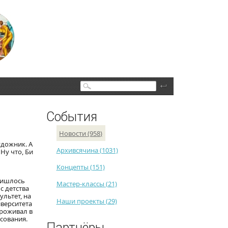
Поиск
События
Новости (958)
удожник. А
Архивсячина (1031)
Ну что, Би
Концепты (151)
Пришлось
Мастер-классы (21)
с детства
льтет, на
Наши проекты (29)
иверситета
проживал в
исования.
Партнёры