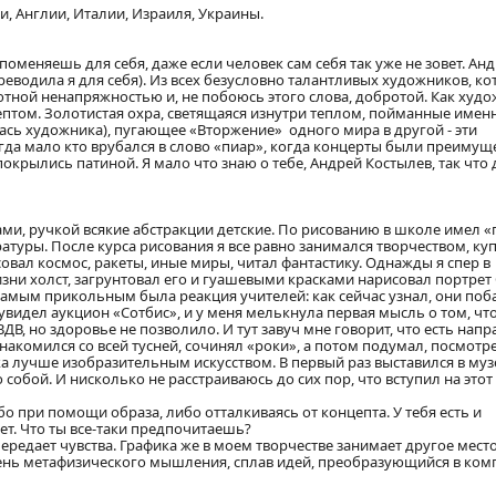
, Англии, Италии, Израиля, Украины.
поменяешь для себя, даже если человек сам себя так уже не зовет. Ан
реводила я для себя). Из всех безусловно талантливых художников, к
ютной ненапряжностью и, не побоюсь этого слова, добротой. Как худо
ептом. Золотистая охра, светящаяся изнутри теплом, пойманные имен
ась художника), пугающее «Вторжение» одного мира в другой - эти
огда мало кто врубался в слово «пиар», когда концерты были преимущ
 покрылись патиной. Я мало что знаю о тебе, Андрей Костылев, так что 
шами, ручкой всякие абстракции детские. По рисованию в школе имел «
атуры. После курса рисования я все равно занимался творчеством, ку
совал космос, ракеты, иные миры, читал фантастику. Однажды я спер в
изни холст, загрунтовал его и гуашевыми красками нарисовал портрет
 Самым прикольным была реакция учителей: как сейчас узнал, они по
 увидел аукцион «Сотбис», и у меня мелькнула первая мысль о том, чт
В, но здоровье не позволило. И тут завуч мне говорит, что есть нап
знакомился со всей тусней, сочинял «роки», а потом подумал, посмотр
ка лучше изобразительным искусством. В первый раз выставился в муз
обой. И нисколько не расстраиваюсь до сих пор, что вступил на этот 
о при помощи образа, либо отталкиваясь от концепта. У тебя есть и
ет. Что ты все-таки предпочитаешь?
передает чувства. Графика же в моем творчестве занимает другое место 
вень метафизического мышления, сплав идей, преобразующийся в ко