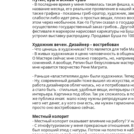
- В последнее время у меня появилась такая фишка, 
название месяца, его реальное проявление в нашей ж
также графика - показаны гриб-оратор, художник, зв
слабости либо идет речь о простых вещах, плохо во
этом через необычное. Как-то Путин сказал о государ
осуществляю государственный заказ грибов... Друго
фестивале я маркером нарисовал карикатуры на Буша
устроил выставку-распродажу. Продавал Буша по 100
Художник вечен. Дизайнер – востребован
- Что ценишь в художниках? Кто является для тебя М
- В живых художниках я ценю человечность в общении
О Мастере сейчас мне сложно говорить, но, например
сомнений. А вообще, Репин был безусловным мастером
мне нравится творчество Рене Магрита.
- Раньше «властителями дум» были художники. Тепер
- Ну, современный дизайн тоже вышел из искусства, и
работа дизайнеров облегчилась, но и потребовала 
а стало быть - стильные, удобные вещи, интерьеры 
интерьера. Картинка под обои. Так уж сложилось в 
же публика иная: мало кому нужны репродукции и коп
него нет денег, а у кого они есть, им нужен гармони
просто оно востребовано сейчас.
Местный колорит
- Местный колорит оказывает влияние на работу? У на
- С этнофутуризмом у меня прекрасные отношения. В
был хороший этюд с натуры. Потом на полотно я наб