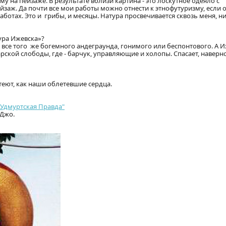
му на пейзаже. В результате вблизи картина - это лоскутное одеяло с
йзаж. Да почти все мои работы можно отнести к этнофутуризму, если 
аботах. Это и грибы, и месяцы. Натура просвечивается сквозь меня, н
ура Ижевска»?
е все того же богемного андеграунда, гонимого или беспонтового. А И
кой слободы, где - барчук, управляющие и холопы. Спасает, наверно
теют, как наши облетевшие сердца.
"Удмуртская Правда"
Джо.