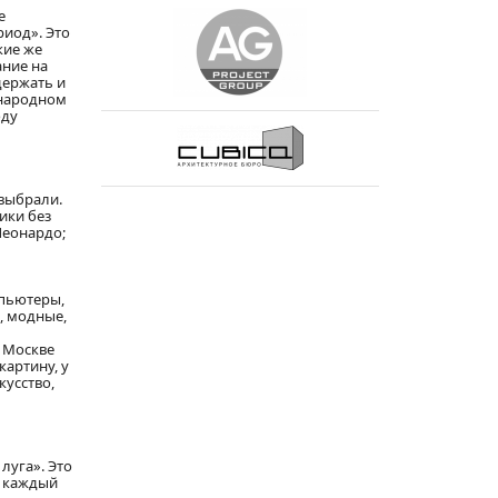
е
риод». Это
кие же
ание на
держать и
ународном
оду
 выбрали.
ики без
Леонардо;
мпьютеры,
, модные,
ь
В Москве
картину, у
кусство,
луга». Это
и каждый