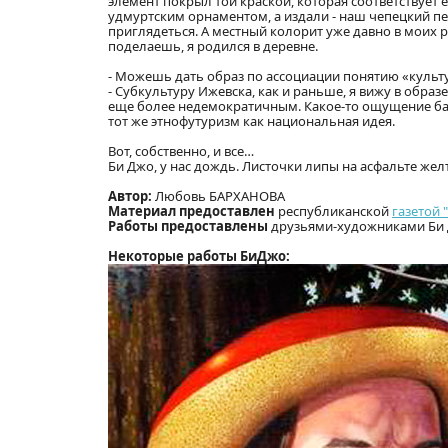
элемент покрыл той краской, которая соответствует е
удмуртским орнаментом, а издали - наш чепецкий пе
приглядеться. А местный колорит уже давно в моих р
поделаешь, я родился в деревне.
- Можешь дать образ по ассоциации понятию «культ
- Субкультуру Ижевска, как и раньше, я вижу в образ
еще более недемократичным. Какое-то ощущение барс
тот же этнофутуризм как национальная идея.
Вот, собственно, и все…
Би Джо, у нас дождь. Листочки липы на асфальте жел
Автор:
Любовь БАРХАНОВА
Материал предоставлен
республиканской
газетой 
Работы предоставлены
друзьями-художниками Би 
Некоторые работы БиДжо: