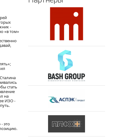
дрей
оторых
жник -
но «в том»
ественно
давай,
пять»;
пил
 Сталина
баивались
обы стать
равление
ел на
ее ИЗО -
путь.
- это
мпозицию.