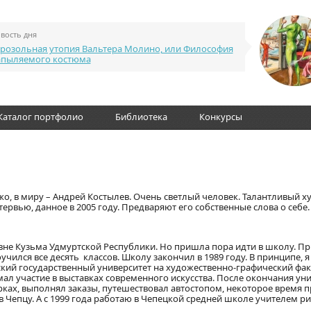
вость дня
розольная утопия Вальтера Молино, или Философия
апыляемого костюма
Каталог портфолио
Библиотека
Конкурсы
Джо, в миру – Андрей Костылев. Очень светлый человек. Талантливый х
тервью, данное в 2005 году. Предваряют его собственные слова о себе. 
евне Кузьма Удмуртской Республики. Но пришла пора идти в школу. 
учился все десять классов. Школу закончил в 1989 году. В принципе, я 
кий государственный университет на художественно-графический факу
мал участие в выставках современного искусства. После окончания ун
ках, выполнял заказы, путешествовал автостопом, некоторое время 
в Чепцу. А с 1999 года работаю в Чепецкой средней школе учителем р