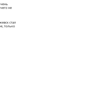
очень
ичего не
жевск стал
е, только