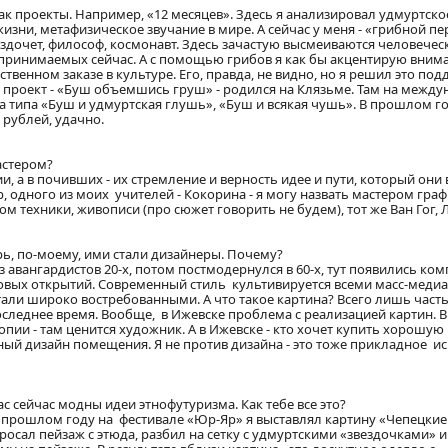
как проекты. Например, «12 месяцев». Здесь я анализировал удмуртско
изни, метафизическое звучание в мире. А сейчас у меня - «грибной пе
ездочет, философ, космонавт. Здесь зачастую высмеиваются человечес
спринимаемых сейчас. А с помощью грибов я как бы акцентирую вним
ственном заказе в культуре. Его, правда, не видно, но я решил это под
й проект - «Буш объемшись груш» - родился на Клязьме. Там на межд
 типа «Буш и удмуртская глушь», «Буш и всякая чушь». В прошлом г
 рублей, удачно.
астером?
, а в почивших - их стремление и верность идее и пути, который они
, одного из моих учителей - Кокорина - я могу назвать мастером граф
 техники, живописи (про сюжет говорить не будем), тот же Ван Гог, 
ь, по-моему, ими стали дизайнеры. Почему?
з авангардистов 20-х, потом постмодернулся в 60-х, тут появились ко
новых открытий. Современный стиль культивируется всеми масс-медиа
стали широко востребованными. А что такое картина? Всего лишь част
последнее время. Вообще, в Ижевске проблема с реализацией картин. 
ии - там ценится художник. А в Ижевске - кто хочет купить хорошую 
чный дизайн помещения. Я не против дизайна - это тоже прикладное ис
с сейчас модны идеи этнофутуризма. Как тебе все это?
 прошлом году на фестивале «Юр-Яр» я выставлял картину «Чепецкие 
росал пейзаж с этюда, разбил на сетку с удмуртскими «звездочками» 