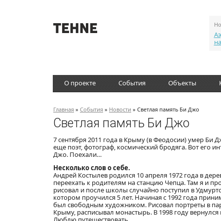
Но
Аэ
н
О проекте
События
Объекты
Главная
»
События
»
Новости
» Светлая память Би Джо
Светлая память Би Джо
7 сентября 2011 года в Крыму (в Феодосии) умер Би 
еще поэт, фотограф, космический бродяга. Вот его ин
Джо. Поехали…
Несколько слов о себе.
Андрей Костылев родился 10 апреля 1972 года в дер
переехать к родителям на станцию Чепца. Там я и про
рисовал и после школы случайно поступил в Удмуртс
котором проучился 5 лет. Начиная с 1992 года прини
был свободным художником. Рисовал портреты в пар
Крыму, расписывал монастырь. В 1998 году вернулся 
Люблю путешествовать.