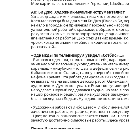
Мои картины есть в коллекциях Германии, Швейцарии
АК: Би Джо. Художник-мультиинструменталист
Узнав однажды имя человека, ни за что потом его не 
Костылев всегда был для меня Би Джо (Пчелка Би, пе
немало в городе, он привлекал персонально - абсол
удивительной работой с красками, с образом, с конц
ракурсе знакомые на фотопортретах (еще одна ипост
впечатления от работ Би Джо с тех давних времен, к
«рок», когда не знали «имейло» и ходили в гости, не
рассказывай...
«Однажды по телевизору я увидел «Сотбис»...»
- Рисовал я с детства, сколько помню себя, каранда
учил нас мой классный руководитель - учитель литер
карандаш «мицубиси» - тогда это дефицит был - и ри
библиотеке фото Сталина, натянул первый в своей ж
на фоне Кремля. Эта работа датирована 1988 годом.
ее выставлять на выставке детских работ. Однажды я
художником. Думал поступать в Рязанское училище ВД
на худграф. Первый год давался трудно, но зато я по
наших рокеров и решил: раз я на худграфе, займусь-
была последняя «Лодка». Ну и дальше покатило само с
- Художники работают либо цветом, либо линией, либ
живописные работы, и графика, и концепт присутству
- Цвет, конечно, в живописи является главным - цвет 
зачастую достаточно смысловые работы. Здесь уро
Путин, Буш и всякая чушь