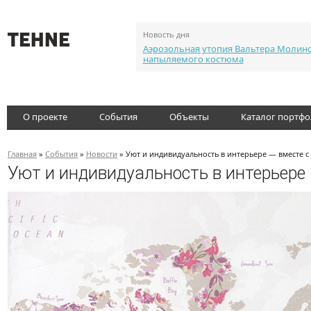
Новость дня
Аэрозольная утопия Вальтера Молин
напыляемого костюма
О проекте
События
Объекты
Каталог портф
Главная
»
События
»
Новости
» Уют и индивидуальность в интерьере — вместе 
Уют и индивидуальность в интерьере 