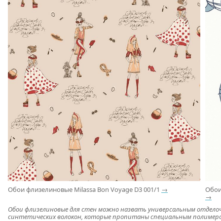
Обои флизелиновые Milassa Bon Voyage D3 001/1
→
Обои
→
Обои флизелиновые для стен можно назвать универсальным отделоч
синтетических волокон, которые пропитаны специальным полимеро