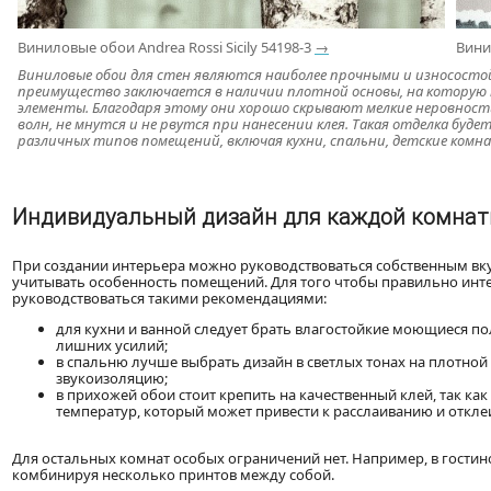
Виниловые обои Andrea Rossi Sicily 54198-3
→
Вини
Виниловые обои для стен являются наиболее прочными и износост
преимущество заключается в наличии плотной основы, на которую
элементы. Благодаря этому они хорошо скрывают мелкие неровности 
волн, не мнутся и не рвутся при нанесении клея. Такая отделка буд
различных типов помещений, включая кухни, спальни, детские комн
Индивидуальный дизайн для каждой комна
При создании интерьера можно руководствоваться собственным вкус
учитывать особенность помещений. Для того чтобы правильно инт
руководствоваться такими рекомендациями:
для кухни и ванной следует брать влагостойкие моющиеся пол
лишних усилий;
в спальню лучше выбрать дизайн в светлых тонах на плотной 
звукоизоляцию;
в прихожей обои стоит крепить на качественный клей, так ка
температур, который может привести к расслаиванию и откл
Для остальных комнат особых ограничений нет. Например, в гостин
комбинируя несколько принтов между собой.