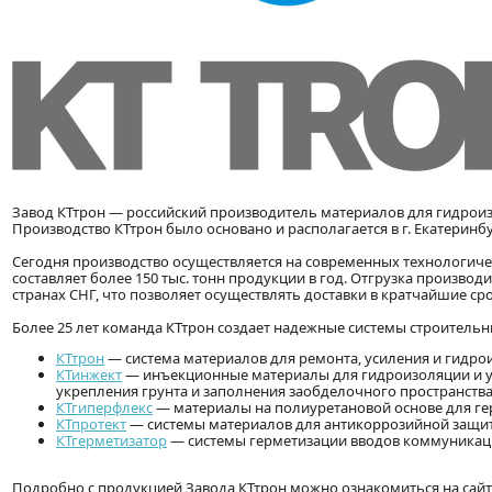
Завод КТтрон — российский производитель материалов для гидроиз
Производство КТтрон было основано и располагается в г. Екатеринбу
Сегодня производство осуществляется на современных технологич
составляет более 150 тыс. тонн продукции в год. Отгрузка производ
странах СНГ, что позволяет осуществлять доставки в кратчайшие сро
Более 25 лет команда КТтрон создает надежные системы строитель
КТтрон
— система материалов для ремонта, усиления и гидро
КТинжект
— инъекционные материалы для гидроизоляции и ус
укрепления грунта и заполнения заобделочного пространств
КТгиперфлекс
— материалы на полиуретановой основе для ге
КТпротект
— системы материалов для антикоррозийной защит
КТгерметизатор
— системы герметизации вводов коммуникац
Подробно с продукцией Завода КТтрон можно ознакомиться на сайт