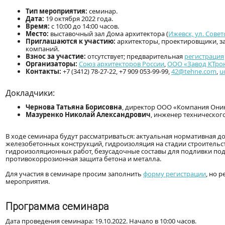
Тип мероприятия:
семинар.
Дата:
19 октября 2022 года.
Время:
с 10:00 до 14:00 часов.
Место:
выставочный зал Дома архитектора (
Ижевск, ул. Совет
Приглашаются к участию:
архитекторы, проектировщики, з
компаний.
Взнос за участие:
отсутствует; предварительная
регистрация
Организаторы:
Союз архитекторов России
,
ООО «Завод КТро
Контакты:
+7 (3412) 78-27-22, +7 909 053-99-99,
42@tehne.com
,
u
Докладчики:
Чернова Татьяна Борисовна
, директор ООО «Компания Оник
Мазуренко Николай Александрович
, инженер техническог
В ходе семинара будут рассматриваться: актуальная нормативная д
железобетонных конструкций, гидроизоляция на стадии строитель
гидроизоляционных работ, безусадочные составы для подливки по
противокоррозионная защита бетона и металла.
Для участия в семинаре просим заполнить
форму регистрации
, но 
мероприятия.
Программа семинара
Дата проведения семинара: 19.10.2022. Начало в 10:00 часов.