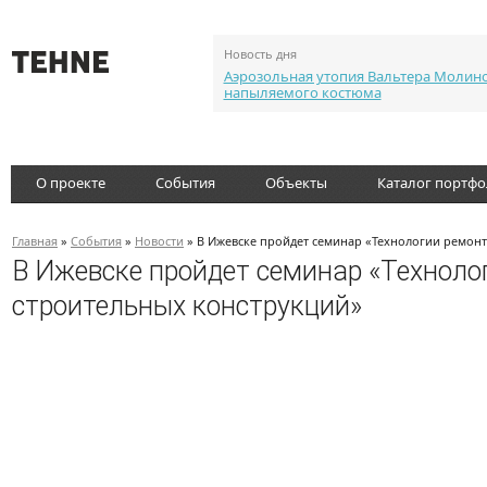
Новость дня
Аэрозольная утопия Вальтера Молин
напыляемого костюма
О проекте
События
Объекты
Каталог портф
Главная
»
События
»
Новости
» В Ижевске пройдет семинар «Технологии ремонт
В Ижевске пройдет семинар «Техноло
строительных конструкций»