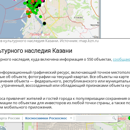
 культурного наследия Казани. Источник: map.kzn.ru
ьтурного наследия Казани
урного наследия, куда включена информация о 550 объектах,
сообщают
информационный графический ресурс, включающий точное местопол
ые об объекте, фотографии на текущий квартал. Все объекты на карт
ачения объекта — федерального, республиканского или муниципально
й, утраченный, воссозданный или обладающий признаками объекта ку
рса привлечет жителей и гостей города к популяризации сохранения 
мации по объектам для инвесторов из любой точки страны, а также п
ем мобильного приложения.