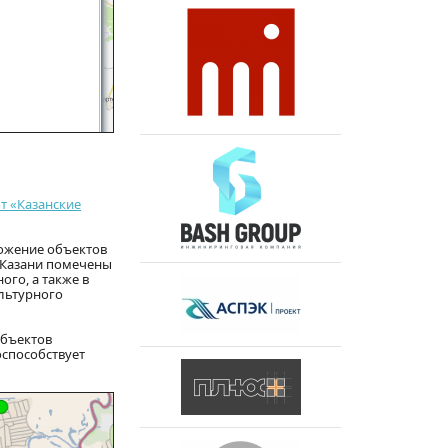
 «Казанские
ожение объектов
е Казани помечены
го, а также в
льтурного
объектов
оспособствует