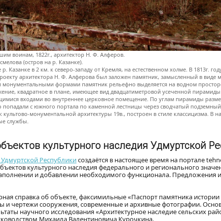
им воинам, 1822г., архитектор Н. Ф. Алферов.
мелова (остров на р. Казанке).
Казанке в 2 км. к северо-западу от Кремля, на естественном холме. В 1813г. год
 проекту архитектора Н. Ф. Алферова был заложен памятник, замысленный в виде
и монументальными формами памятник рельефно выделяется на водном простор
жение, квадратное в плане, имеющее вид двадцатиметровой усеченной пирамиды
ющимися входами во внутреннее церковное помещение. По углам пирамиды разме
о попадали с южного портала по каменной лестницы через сводчатый подземный 
культово-монументальной архитектуры 19в., построен в стиле классицизма. В н
ые службы.
объектов культурного наследия Удмуртской Р
 Удмуртской Республики
создаётся в настоящее время на портале tehn
0 объектов культурного наследия федерального и регионального значе
наполнении и добавлении необходимого функционала. Предложения 
урная справка об объекте, факсимильные «Паспорт памятника истории 
аны и чертежи сооружения, современные и архивные фотографии. Осн
ьтаты научного исследования «Архитектурное наследие сельских рай
руководством Михаила Валентиновича Курочкина.