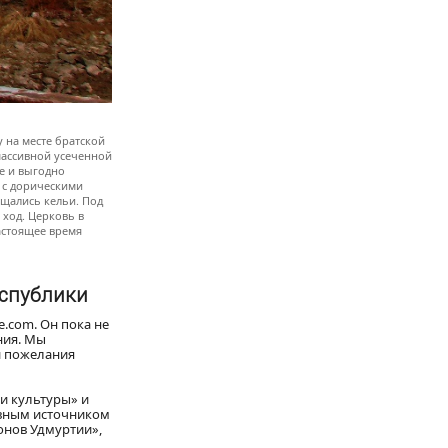
у на месте братской
 массивной усеченной
е и выгодно
 с дорическими
щались кельи. Под
ход. Церковь в
астоящее время
еспублики
e.com. Он пока не
ния. Мы
и пожелания
и культуры» и
овным источником
онов Удмуртии»,