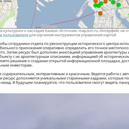
 культурного наследия Казани. Источник: map.kzn.ru. Интерфейс не о
м пользователя
для изучения инструментов управления картой
тобы сотрудники отдела по реконструкции исторического центра испо
бильного приложения оперативно определить его точное местополо
ото. Затем ресурс был дополнен аннотацией управления архитектуры 
бъекту с их архитектурным описанием, информацией об историческо
принято решение о создании открытой информационной площадки, дос
льным инвесторам.
е содержательным, интерактивным и красочным. Ведется работа с авт
щи ресурс дополняется уникальными старинными кадрами, которые п
т назад. В будущем планируется, что пользователи смогут видеть пан