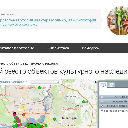
вость дня
розольная утопия Вальтера Молино, или Философия
апыляемого костюма
Каталог портфолио
Библиотека
Конкурсы
реестр объектов культурного наследия
 реестр объектов культурного наследи