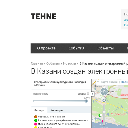
Но
Аэ
н
О проекте
События
Объекты
Главная
»
События
»
Новости
» В Казани создан электронный 
В Казани создан электронный