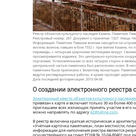
Реестр объектов культурного наследия Казани. Памятник Павш
Реестровый номер: 267. Документ о принятии: 1327. Улица: Нес
Информация: Памятник Павшим воинам находится на острове р. 
могилы воинов, павших в бою 1552 г. при взятии Казани, по
пирамиды, с четырьмя широкими лестницами вокруг. Своим
просматривается издалека. Это центрально-купольное соору
порталами. Установленными со всех четырех сторон и явля
центральной частью памятника был расположен склеп. В нег
памятнике была приписана к Зилантову монастырю. Памятник 
ведутся реставрационные работы, в храме проходят церковн
Дата последней фотофиксации: 2015-04-06
О создании электронного реестра 
Электронный реестр объектов культурного наследия
привязан к карте и включает только 30 из более 40
приглашаем всех желающих принять участие в его 
можно направлять по адресу
42@tehne.com
.
В реестр включена краткая историческая и архитект
«Учётная карточка памятника», план местности, пл
информации для наполнения реестра являются резул
осуществлённого на грант РГНФ № 10-04-80401 под 