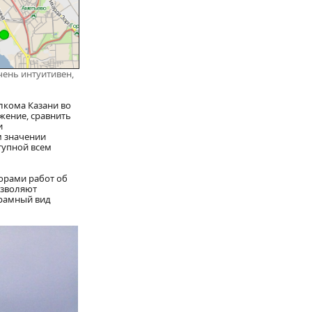
чень интуитивен,
лкома Казани во
жение, сравнить
и
м значении
тупной всем
орами работ об
озволяют
орамный вид