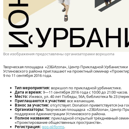
Все изображения предоставлены организаторами воркшопа
Творческая площадка «23БИzona», Центр Прикладной Урбанистики 
Устиновского района приглашают на проектный семинар «Проектир
9 по 11 сентября 2016 года.
Тип мероприятия:
воркшоп по прикладной урбинистике.
Дата и время:
9—11 сентября 2016 года с 10:00 до 21:00 часов.
Место:
Ижевск, ул. 40 лет Победы, 56А, библиотека № 23 (перек
Приглашаются к участию:
все желающие.
Взнос за участие:
отсутствует. Donation приветствуется (на г
Организаторы:
Творческая площадка «23БИzona», Центр Прик
поддержке Администрации Устиновского района.
Полное название:
прикладной открытый трёхдневный семина
«Проектирование общественных пространств».
Регистрация:
goo.gl/forms
.