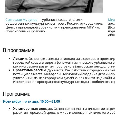
Cвятослав Мурунов
— урбанист, создатель сети
Мих
общественных культурных центров в России, руководитель
арх
Центра прикладной урбанистики, преподаватель МГУ им.
(Во
Ломоносова и Сколково.
вор
общ
В программе
Лекции.
Основные аспекты и типологии в средовом проектир
городской среды в мире и феномен тактического урбанизма в
как инструмент развития пространств (авторские методологи
Проектные сессии.
Дух места. Как работать с городским ко
потенциала места. Метафоры. Технологии создания дизайн-пр
уникальный язык в городском дизайне. Как выйти на дизайн 
Исследование пространства: культурные коды, сообщества, с
Программа
9 сентября, пятница, 10:00—21:00
Установочная лекция.
Основные аспекты и типологии в сре
развития городской среды в мире и феномен тактического ур