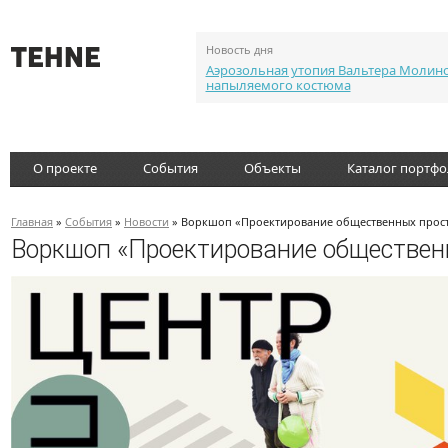
Новость дня
Аэрозольная утопия Вальтера Молин
напыляемого костюма
О проекте
События
Объекты
Каталог портф
Главная
»
События
»
Новости
» Воркшоп «Проектирование общественных прост
Воркшоп «Проектирование обществен