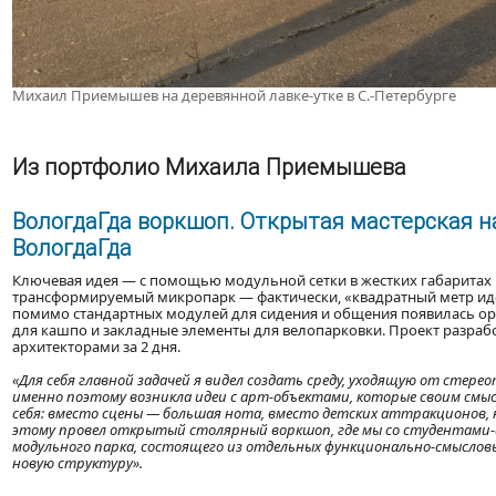
Михаил Приемышев на деревянной лавке-утке в С.-Петербурге
Из портфолио Михаила Приемышева
ВологдаГда воркшоп. Открытая мастерская н
ВологдаГда
Ключевая идея — с помощью модульной сетки в жестких габаритах 
трансформируемый микропарк — фактически, «квадратный метр иде
помимо стандартных модулей для сидения и общения появилась ор
для кашпо и закладные элементы для велопарковки. Проект разрабо
архитекторами за 2 дня.
«Для себя главной задачей я видел создать среду, уходящую от стер
именно поэтому возникла идеи с арт-объектами, которые своим см
себя: вместо сцены — большая нота, вместо детских аттракционов,
этому провел открытый столярный воркшоп, где мы со студентами-
модульного парка, состоящего из отдельных функционально-смысловы
новую структуру».