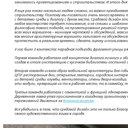
занимались проектированием и строительством. И этого дня 
Я еще раз понял насколько людям сложно, но важно преодолева
строительству. Поэтому мы посвятили очень много времени
с деталями среды и диалогу с духом места. Средовой дизайн это 
любое мастерство требует понимания, а не спешки и шаблонн
философию такого подхода, на проектирование решений потре
всех моих воркшопов – минимум чертежей и обсуждений, макси
как многие архитектурные воркшопы залипают на обсуждениях,
протестить в реальном времени, сделать оценку использован
У нас было 3 контекста: парадная подъезда, фрагмент улицы р
Первая команда работала над концептом диалога личного и о
создав в итоге инсталляцию с кусочком библиотеки-гостиной
Вторая команда искала образ мобильной архитектуры для соб
ЦПУ: ресторанные дни, открытые лектории, городские интерв
из деталей среды: клумбы, вентиляторы, стены двора-колодц
эти модули, превращая их то в рабочее место, то в скамейку, т
Третья команда работала с семантикой и функцией одновременн
Деревянная лавка-утка прислоненная к холодному гранитному
переживаний движения за
#паркнасмоленке
.
Все убедились в том, что средовой дизайн это не только благ
своего художественного языка в городе.