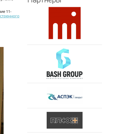
ие 11-
кстренного