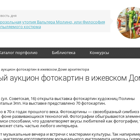
вость дня
розольная утопия Вальтера Молино, или Философия
апыляемого костюма
Каталог портфолио
Библиотека
Конкурсы
 аукцион фотокартин в ижевском Доме архитектора
ый аукцион фотокартин в ижевском До
 (ул. Советская, 16) открыта выставка фотокартин художниц Полины
тальи Эпп. На выставке представлено 70 фотокартин.
 в 70-х годах прошлого века. Фотокартины — своеобразный симбиоз
а фоне развивающихся технологий. Фотографии обыгрываются элеме
и способами, что удовлетворяет вкусы любителей как фотографии, 
может стать частью любого интерьера.
 музыкальные вечера и встречи с мастерами культуры. Так напиример
 — мастером-изготовителем музыкального инструмента «крещь» (удм