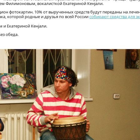
ем Филимоновым, вокалисткой Екатериной Кенjали.
ион фотокартин. 10% от вырученных средств будут переданы на лечен
а, которой родные и друзья по всей России
собирают средства для э
м и Екатериной Кенjали.
Без обеда.