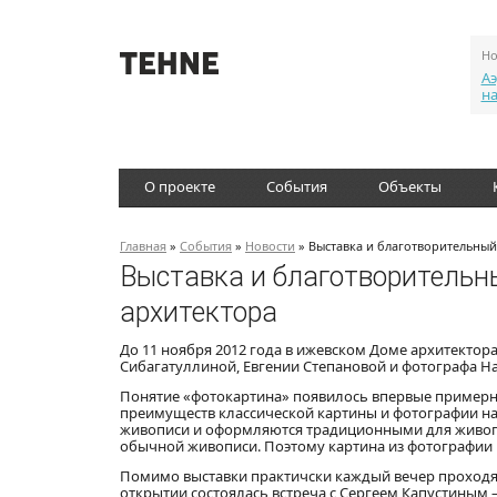
Но
Аэ
н
О проекте
События
Объекты
Главная
»
События
»
Новости
» Выставка и благотворительный
Выставка и благотворительн
архитектора
До 11 ноября 2012 года в ижевском Доме архитектора
Сибагатуллиной, Евгении Степановой и фотографа На
Понятие «фотокартина» появилось впервые примерно
преимуществ классической картины и фотографии н
живописи и оформляются традиционными для живопис
обычной живописи. Поэтому картина из фотографии 
Помимо выставки практичски каждый вечер проходят
открытии состоялась встреча с Сергеем Капустиным