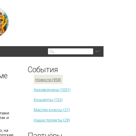
Поиск
События
ме
Новости (958)
Архивсячина (1031)
Концепты (152)
Мастер-классы (21)
нтами
так и
Наши проекты (29)
, на
Партнёры
уртские