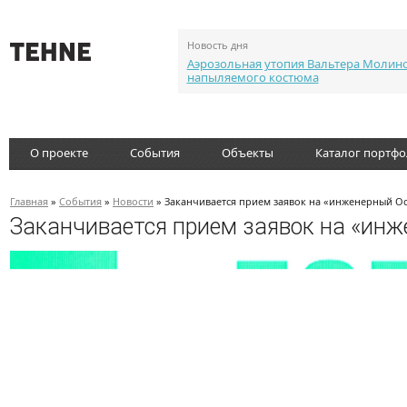
Новость дня
Аэрозольная утопия Вальтера Молин
напыляемого костюма
О проекте
События
Объекты
Каталог портф
Главная
»
События
»
Новости
» Заканчивается прием заявок на «инженерный Ос
Заканчивается прием заявок на «инж