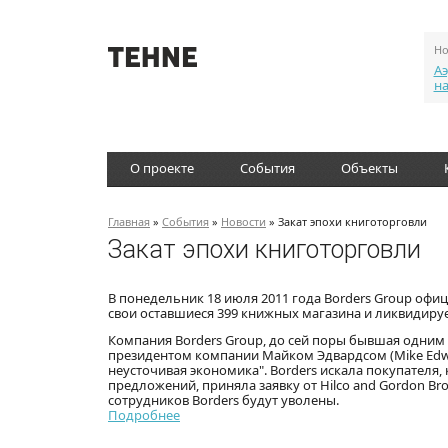
Но
Аэ
н
О проекте
События
Объекты
Главная
»
События
»
Новости
» Закат эпохи книготорговли
Закат эпохи книготорговли
В понедельник 18 июля 2011 года Borders Group офиц
свои оставшиеся 399 книжных магазина и ликвидирует
Компания Borders Group, до сей поры бывшая одним 
президентом компании Майком Эдвардсом (Mike Edwa
неусточивая экономика". Borders искала покупател
предложений, приняла заявку от Hilco and Gordon Br
сотрудников Borders будут уволены.
Подробнее