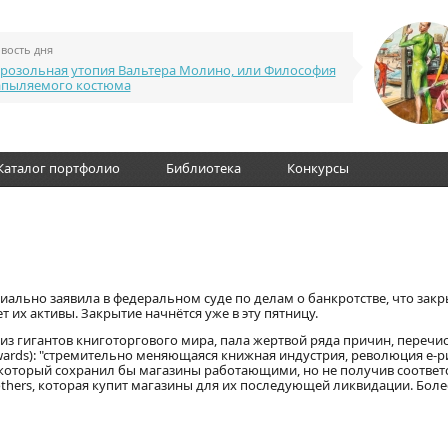
вость дня
розольная утопия Вальтера Молино, или Философия
апыляемого костюма
Каталог портфолио
Библиотека
Конкурсы
иально заявила в федеральном суде по делам о банкротстве, что зак
 их активы. Закрытие начнётся уже в эту пятницу.
из гигантов книготоргового мира, пала жертвой ряда причин, переч
rds): "стремительно меняющаяся книжная индустрия, революция е-р
я, который сохранил бы магазины работающими, но не получив соотве
others, которая купит магазины для их последующей ликвидации. Боле