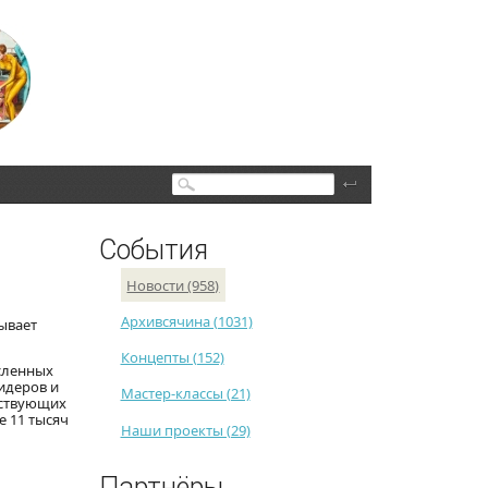
Поиск
События
Новости (958)
Архивсячина (1031)
рывает
Концепты (152)
исленных
идеров и
Мастер-классы (21)
тствующих
е 11 тысяч
Наши проекты (29)
Партнёры