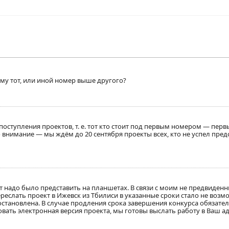
му тот, или иной номер выше другого?
оступления проектов, т. е. тот кто стоит под первым номером — пер
 внимание — мы ждём до 20 сентября проекты всех, кто не успел пред
кт надо было представить на планшетах. В связи с моим не предвиден
ереслать проект в Ижевск из Тбилиси в указанные сроки стало не воз
становлена. В случае продления срока завершения конкурса обязате
вать электронная версия проекта, мы готовы выслать работу в Ваш ад