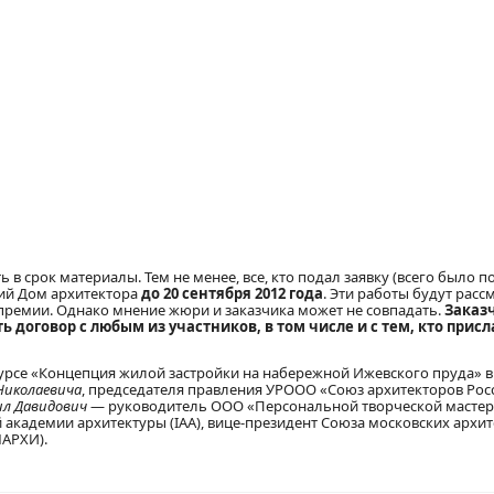
ь в срок материалы. Тем не менее, все, кто подал заявку (всего было 
кий Дом архитектора
до 20 сентября 2012 года
. Эти работы будут рас
 премии. Однако мнение жюри и заказчика может не совпадать.
Заказ
 договор с любым из участников, в том числе и с тем, кто присл
рсе «Концепция жилой застройки на набережной Ижевского пруда» 
Николаевича
, председателя правления УРООО «Союз архитекторов Рос
л Давидович
— руководитель ООО «Персональной творческой мастер
академии архитектуры (IAA), вице-президент Союза московских архит
МАРХИ).