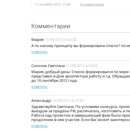
11 сентября 2012, 13:48
4 комментария
Комментарии
Мария
11/09/2012 в 02:58
А по какому принципу вы формировали список? поче
ответить
Соколик Светлана
11/09/2012 в 03:03
Мария, добрый день! Список формировался по мере п
представил в Дом архитектора работу и т.д. Обращаю
до 10 сентября 2012 года.
ответить
Александр
12/09/2012 в 12:55
Здравствуйте Светлана. По условиям конкурса, прое
выездом за пределы РФ, распечатать, изготовить и п
Работа над проектом в завершающей фазе была прио
продолжим в нем участие. Если Вас может заинтеросо
ответить