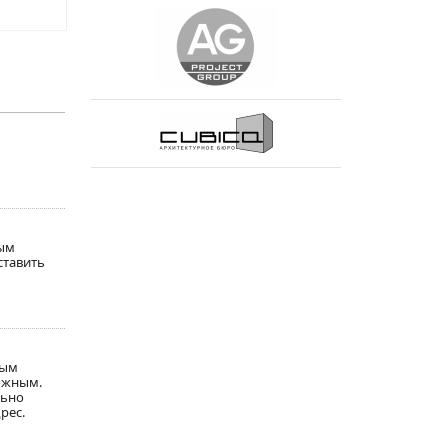
вым
ставить
ным
можным.
льно
рес.