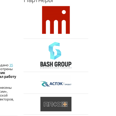
подано
35
смотрены
чик
ал работу
внесены
сии»,
ской
екторов,