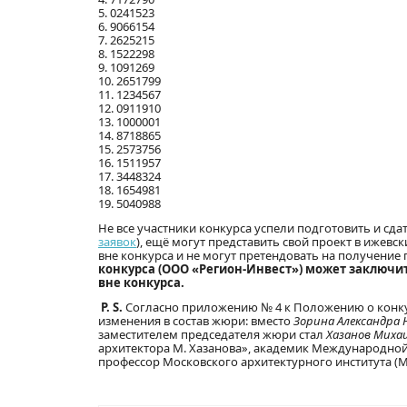
5. 0241523
6. 9066154
7. 2625215
8. 1522298
9. 1091269
10. 2651799
11. 1234567
12. 0911910
13. 1000001
14. 8718865
15. 2573756
16. 1511957
17. 3448324
18. 1654981
19. 5040988
Не все участники конкурса успели подготовить и сдат
заявок
), ещё могут представить свой проект в ижевс
вне конкурса и не могут претендовать на получение
конкурса (ООО «Регион-Инвест») может заключить
вне конкурса.
P. S.
Согласно приложению № 4 к Положению о конку
изменения в состав жюри: вместо
Зорина Александра 
заместителем председателя жюри стал
Хазанов
Михаи
архитектора М. Хазанова», академик Международной 
профессор Московского архитектурного института (