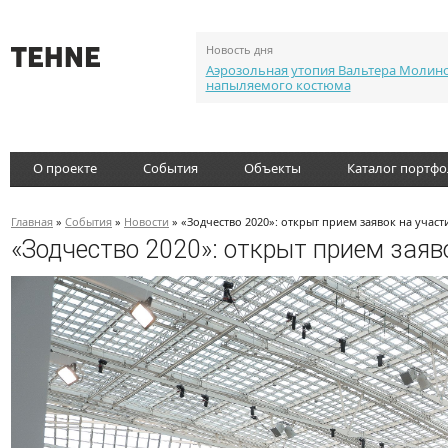
Новость дня
Аэрозольная утопия Вальтера Молин
напыляемого костюма
О проекте
События
Объекты
Каталог портф
Главная
»
События
»
Новости
» «Зодчество 2020»: открыт прием заявок на учас
«Зодчество 2020»: открыт прием заяв