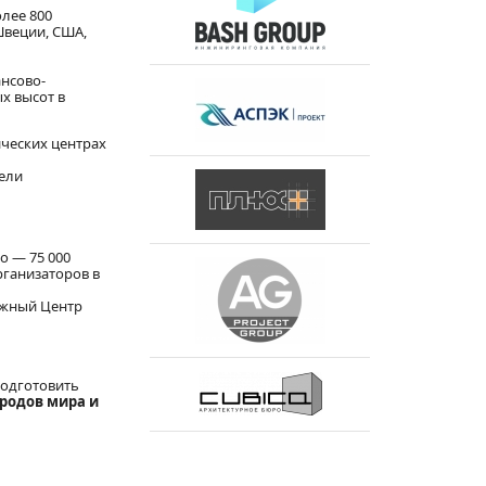
олее 800
Швеции, США,
ансово-
х высот в
ческих центрах
тели
о — 75 000
рганизаторов в
ежный Центр
подготовить
родов мира и