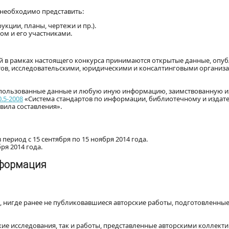
 необходимо представить:
кции, планы, чертежи и пр.).
ом и его участниками.
ий в рамках настоящего конкурса принимаются открытые данные, опу
тов, исследовательскими, юридическими и консалтинговыми организа
спользованные данные и любую иную информацию, заимствованную и
0.5-2008
«Система стандартов по информации, библиотечному и издате
вила составления».
 период с 15 сентября по 15 ноября 2014 года.
ря 2014 года.
нформация
, нигде ранее не публиковавшиеся авторские работы, подготовленные
ие исследования, так и работы, представленные авторскими коллекти