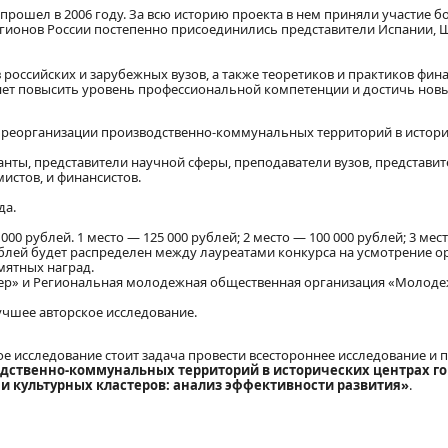
рошел в 2006 году. За всю историю проекта в нем приняли участие б
регионов России постепенно присоединились представители Испании, 
 российских и зарубежных вузов, а также теоретиков и практиков фин
ляет повысить уровень профессиональной компетенции и достичь новы
 реорганизации производственно-коммунальных территорий в истори
анты, представители научной сферы, преподаватели вузов, представи
истов, и финансистов.
да.
0 рублей. 1 место — 125 000 рублей; 2 место — 100 000 рублей; 3 мест
блей будет распределен между лауреатами конкурса на усмотрение о
мятных наград.
р» и Региональная молодежная общественная организация «Молод
учшее авторское исследование.
ое исследование стоит задача провести всестороннее исследование и 
дственно-коммунальных территорий в исторических центрах го
 и культурных кластеров: анализ эффективности развития»
.