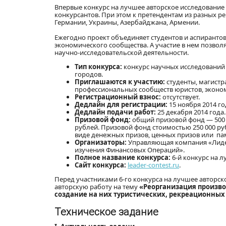
Впервые конкурс на лучшее авторское исследование п
конкурсантов. При этом к претендентам из разных 
Германии, Украины, Азербайджана, Армении.
Ежегодно проект объединяет студентов и аспирантов
экономического сообщества. А участие в нем позво
научно-исследовательской деятельности.
Тип конкурса:
конкурс научных исследований
городов.
Приглашаются к участию:
студенты, магистр
профессиональных сообществ юристов, эконом
Регистрационный взнос:
отсутствует.
Дедлайн для регистрации:
15 ноября 2014 го
Дедлайн подачи работ:
25 декабря 2014 года.
Призовой фонд:
общий призовой фонд — 500 00
рублей. Призовой фонд стоимостью 250 000 ру
виде денежных призов, ценных призов или па
Организаторы:
Управляющая компания «Лиде
изучения Финансовых Операций».
Полное название конкурса:
6-й конкурс на л
Сайт конкурса:
leader-contest.ru
.
Перед участниками 6-го конкурса на лучшее авторск
авторскую работу на тему
«Реорганизация произво
создание на них туристических, рекреационных
Техническое задание