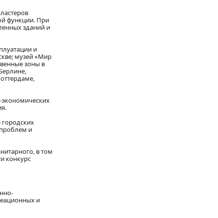
кластеров
й функции. При
ленных зданий и
плуатации и
скве; музей «Мир
твенные зоны в
Берлине,
Роттердаме,
о-экономических
я.
 городских
 проблем и
нитарного, в том
ти конкурс
нно-
реационных и