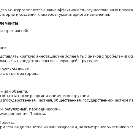
его Конкурса является анализ эффективности осуществленных проекто
иторий и создания кластеров гуманитарного назначения.
 элементы
из трех частей:
ния.
ставлять краткую аннотацию (не более 6 тыс. знаков с пробелами) о
олжны быть подготовлены по следующей структуре:
 русском языке.
ть от центра города.
и или объекта.
 объекта после реорганизации/реконструкции
(государственная, частная, общественная, государственно-частное па
, регулярный, периодический).
ы/мероприятия Проекта.
Проекта.
рмленная дополнительными разделами, на усмотрение участников Ко