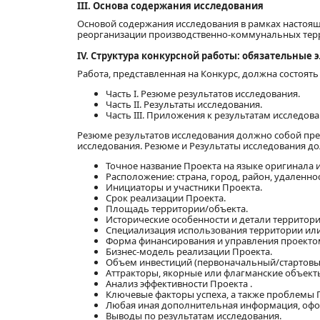
III. Основа содержания исследования
Основой содержания исследования в рамках настоящ
реорганизации производственно-коммунальных терр
IV. Структура конкурсной работы: обязательные
Работа, представленная на Конкурс, должна состоять 
Часть I. Резюме результатов исследования.
Часть II. Результаты исследования.
Часть III. Приложения к результатам исследова
Резюме результатов исследования должно собой пред
исследования. Резюме и Результаты исследования д
Точное название Проекта на языке оригинала и
Расположение: страна, город, район, удаленнос
Инициаторы и участники Проекта.
Срок реализации Проекта.
Площадь территории/объекта.
Исторические особенности и детали территори
Специализация использования территории или
Форма финансирования и управления проектом 
Бизнес-модель реализации Проекта.
Объем инвестиций (первоначальный/стартовый
Аттракторы, якорные или флагманские объект
Анализ эффективности Проекта .
Ключевые факторы успеха, а также проблемы 
Любая иная дополнительная информация, офо
Выводы по результатам исследования.