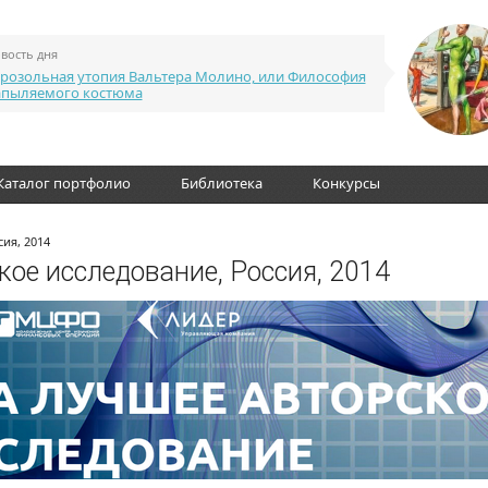
вость дня
розольная утопия Вальтера Молино, или Философия
апыляемого костюма
Каталог портфолио
Библиотека
Конкурсы
сия, 2014
кое исследование, Россия, 2014