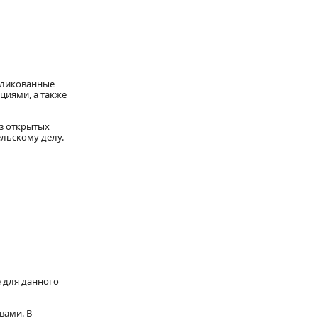
бликованные
циями, а также
з открытых
льскому делу.
 для данного
вами. В