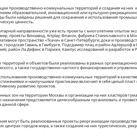
ации производственно-коммунальных территорий и создания на них 
нием образовательной, инновационной или культурно-рекреационно
реды были найдены решения для сохранения и использования промыш
ческую ценность.
тарной направленности уже есть проекты с многолетним опытом экс
мер, проекты Винзавод, Artplay, Флакон, фабрика Станиславского в Мо
ативное пространство «Ткачи» в Санкт-Петербурге; доки и производс
е, городская Гавань в Гамбурге, Подсдамер плац и район Адлершоф в 
ия), район Ла Дефанс в Париже, Кампус исследований и разработок в 
 территорий и объектов были реализованы в разных организационн
ского, а также государственно-частного финансирования и управлени
использования производственно-коммунальных территорий в качестве
остижениями и наилучшими практиками включает в себя целый пласт
тивному развитию проектов.
ных зон на территории Москвы и организации на них кластеров гума
о назначения представляется целесообразным организовать и провес
 данной сфере.
ания могут быть реализованные проекты реорганизации производстве
 центрах городов мира, а также создание на них туристических, рек