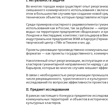
I. Актуальность задачи
Во многих городах мира существует опыт реорганиз
смешанного коммерческого использования с включе
этом в большинстве случаев при создании новой с
технических объектов, которые представляли истори
Среди примеров кластерного редевелопмента гумани
использования как в России, так за рубежом — напри
воды» на территории предприятия «Водоканал» и кре
Лондоне и Амстердаме; комплекс газгольдеров в Вен
индустриальное предприятие IKWA в Карсруе (Герман
творческий центр «798» в Пекине и мн. др.
Проекты реновации производственно-коммунальных
форматах — как проекты государственного, коммерче
Накопленный опыт реорганизации, эксплуатации и 
кластеров гуманитарной направленности наряду с д
барьеров, которые во многих случаях мешают эффек
В связи с необходимостью реорганизации промышлен
числе рекреационного, туристического и культурног
исследований по вопросам эффективности проектов в
II. Предмет исследования
В рамках настоящего Конкурса предметом исследов
коммунальных территорий и объектов в исторических
культурных кластеров.