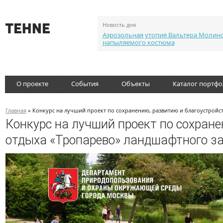
Новость дня
Аэрозольная утопия Вальтера Молин
напыляемого костюма
О проекте
События
Объекты
Каталог портф
Главная
» Конкурс на лучший проект по сохранению, развитию и благоустройст
Конкурс на лучший проект по сохран
отдыха «Тропарево» ландшафтного за