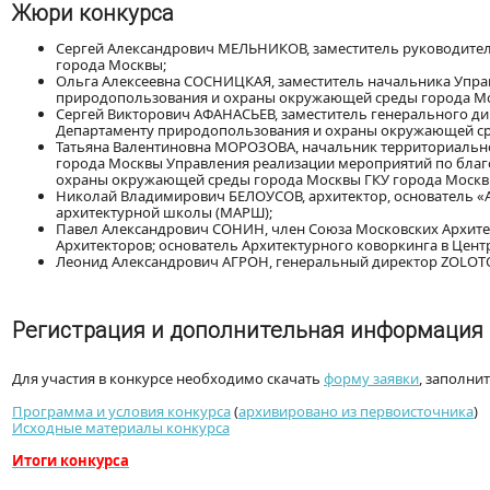
Жюри конкурса
Сергей Александрович МЕЛЬНИКОВ, заместитель руководите
города Москвы;
Ольга Алексеевна СОСНИЦКАЯ, заместитель начальника Упр
природопользования и охраны окружающей среды города М
Сергей Викторович АФАНАСЬЕВ, заместитель генерального ди
Департаменту природопользования и охраны окружающей ср
Татьяна Валентиновна МОРОЗОВА, начальник территориальн
города Москвы Управления реализации мероприятий по благ
охраны окружающей среды города Москвы ГКУ города Моск
Николай Владимирович БЕЛОУСОВ, архитектор, основатель «А
архитектурной школы (МАРШ);
Павел Александрович СОНИН, член Союза Московских Архит
Архитекторов; основатель Архитектурного коворкинга в Цент
Леонид Александрович АГРОН, генеральный директор ZOLOT
Регистрация и дополнительная информация
Для участия в конкурсе необходимо скачать
форму заявки
, заполни
Программа и условия конкурса
(
архивировано из первоисточника
)
Исходные материалы конкурса
Итоги конкурса