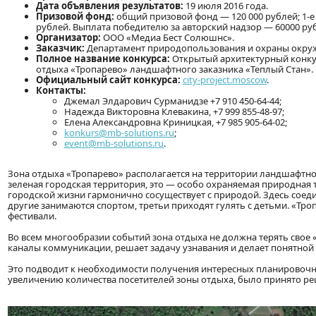
Дата объявления результатов:
19 июля 2016 года.
Призовой фонд:
общий призовой фонд — 120 000 рублей; 1-е 
рублей. Выплата победителю за авторский надзор — 60000 ру
Организатор:
ООО «Медиа Бест Солюшнс».
Заказчик:
Департамент природопользования и охраны окру
Полное название конкурса:
Открытый архитектурный конкур
отдыха «Тропарево» ландшафтного заказника «Теплый Стан».
Официальный сайт конкурса:
city-project.moscow
.
Контакты:
Джемал Элдарович Сурманидзе +7 910 450-64-44;
Надежда Викторовна Клевакина, +7 999 855-48-97;
Елена Александровна Криницкая, +7 985 905-64-02;
konkurs@mb-solutions.ru
;
event@mb-solutions.ru
.
Зона отдыха «Тропарево» располагается на территории ландшафтног
зеленая городская территория, это — особо охраняемая природная т
городской жизни гармонично сосуществует с природой. Здесь соед
другие занимаются спортом, третьи приходят гулять с детьми. «Тро
фестивали.
Во всем многообразии событий зона отдыха не должна терять свое
каналы коммуникации, решает задачу узнавания и делает понятной
Это подводит к необходимости получения интересных планировочн
увеличению количества посетителей зоны отдыха, было принято ре