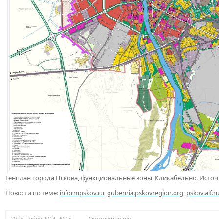
Генплан города Пскова, функциональные зоны. Кликабельно. Источ
Новости по теме:
informpskov.ru
,
gubernia.pskovregion.org
,
pskov.aif.r
20 сентября 2014, 20:15
0 комментариев