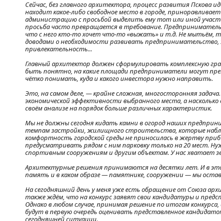
Сейчас, без главного архитектора, процесс развития Пскова 
находит какое-либо свободное место в городе, приноравливает
администрацию с просьбой выделить ему тот или иной участок
просьба часто превращается в требование. Предприниматель
что с него кто-то хочет что-то «выжать» и т.д. Не мытьём, т
доводами о необходимости развивать предпринимательство,
привлекательность...
Главный архитектор должен сформулировать комплексную гра
быть понятно, на какие площади предприниматели могут прет
чётко понимать, куда и какого инвестора нужно направить.
Это, на самом деле, — крайне сложная, многосторонняя задача.
экономической эффективности выбранного места, а насколько
своём анализе на порядок больше различных характеристик.
Мы не должны сегодня кидать камни в огород наших предприн
темпам застройки, жилищного строительства, которые наблю
комфортность городской среды не приносилась в жертву прибы
предусматривать рядом с ним парковку только на 20 мест. Ну
спортивным сооружениям и другим объектам. У нас хватает зе
Архитектурные решения принимаются на десятки лет. И в это
память и в каком образе — памятнике, сооружении — мы оста
На сегодняшний день у меня уже есть обращение от Союза ар
также ждём, что на конкурс заявят свои кандидатуры и пред
Однако в любом случае, принимая решение по итогам конкурса
будут в первую очередь оценивать представленное кандидато
сегодняшней ситуации.