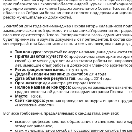
врио губернатора Псковской области Андрей Турчак. О необходимо
регулярно заявляли и члены Градостроительного Совета Пскова. В р
областного Собрания большинством голосов поддержали инициатив
реестр муниципальных должностей.
2 сентября 2014 года сити-менеджер Пскова Игорь Калашников под
замещение вакантной должности начальника Управления по градо
главного архитектора Пскова. Распоряжением главы администрации
будет принимать и изучать документы от претендентов. В состав к
менеджера Игоря Калашникова вошли семь человек, включая двух 
Тип конкурса:
открытый конкурс на замещение должности гл
Приглашаются к участию:
профессиональные архитекторы с
службы) не менее двух лет или со стажем работы по направ
лет, имеющие опыт работы в должности главного архитектора
Регистрационный взнос:
отсутствует.
Дедлайн подачи заявки:
29 сентября 2014 года.
Дата объявления результатов:
октябрь 2014 года.
Организатор:
администрация города Пскова.
Полное название конкурса:
конкурс на замещение вакантн
градостроительной деятельности администрации Пскова — гл
Место:
Псков.
Сайт конкурса:
условия проведения конкурса и проект труд
«Псковские новости».
В списке требований, предъявляемых к кандидатам, значатся:
высшее профессиональное образование по специальности «а
этому направлению;
стаж муниципальной службы (государственной службы) не ме