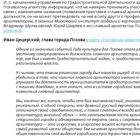
И. о. начальника управления по градостроительной деятельности 
Псковскому агентству информации, что не намерен принимать учас
связи с изменением названия (появления приставки «главный архите
должности, он не может претендовать на неё в силу другого профил
архитектором, я окончил Московский институт геодезии и картогра
Владимир Шуляковский, Юрий Ширяев и экс-главный архитектор Пс
конкурсе
.
Иван Цецерский, глава города Пскова
(
газета «Псковские новости»
Одним из значимых событий Года культуры для Пскова стало р
местному самоуправлению должность главного архитектора. М
пор, как был изменён Градостроительный кодекс, и градостро
региональной власти.
Я считаю, что таким решением городу был нанесён ущерб. И по
убедились в том, что наличие главного архитектора именно 
улучшало бы деятельность муниципалитета в градостроительн
с нашими доводами, а это значит, что в системе городской в
появиться главный архитектор.
Мы, конечно же, хотим, чтобы это был высококлассный, уникаль
уникальный. С одной стороны, это древний русский европейский 
отличался своей самобытностью, и такое сочетание всегда вли
архитектура, внешний облик — это неотъемлемая часть культ
старинного города и одновременно не терять связь с соврем
архитектура — это искусство, а искусство может вступать в
самой развитой части общества. Тем не менее архитектор до
общественности своё видение городского пространства в раз