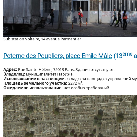
Sub station Voltaire, 14 avenue Parmentier
ème
Poterne des Peupliers, place Emile Mâle
(13
a
Адрес:
Rue Sainte-Hélène, 75013 Paris. Здания отсутствуют.
Владелец:
муниципалитет Парижа.
Использование в настоящем:
складская площадка управлений му
Площадь земельного участка:
2272 м².
Ожидаемое использование:
нет особых требований.