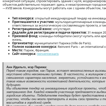
конкретной ситуации, спроектировать здание с нуля, модернизиро
объектов действительно поражает: здесь и незастроенные городские 
—XVIII веков. Конкурсанты могут работать как с одним объектом, так
Тип конкурса:
открытый международный тендер на инноваци
Приглашаются к участию:
мультидисциплинарные команды, 
ответственных за экологическую составляющую проекта, а та
Регистрационный взнос:
отсутствует.
Дедлайн для регистрации и подачи проектов:
31 января 20
Призовой фонд:
команды-победители смогут купить или аре
жизнь.
Организатор:
муниципалитет Парижа (Ville de Paris).
Полное название конкурса:
Reinvent Paris – an international c
Место:
Париж, Франция.
Сайт конкурса:
reinventer.paris
Анн Идальго, мэр Парижа:
Перед таким городом, как Париж, встают многочисленные вызовы
неустанно идти нехожеными путями. В частности, в жилищном с
смешанного характера населения, энергетики, устойчивости к в
такие новые возможности коллективной деятельности, которые 
будущего.
Мы объявляем тендер на инновационные городские проекты, что
завтрашнего дня. Каждой команде-участнице предлагается выдви
городские объекты. Победителям тендера будет предоставлена 
участки, чтобы они могли претворить в жизнь свои проекты и
масштабов в городской среде.