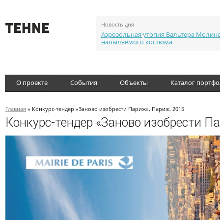
Новость дня
Аэрозольная утопия Вальтера Молин
напыляемого костюма
О проекте
События
Объекты
Каталог портф
Главная
» Конкурс-тендер «Заново изобрести Париж», Париж, 2015
Конкурс-тендер «Заново изобрести П