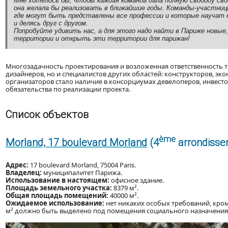
Мне хотелось бы, чтобы каждая команда дала полную свободу св
она желала бы реализовать в ближайшие годы. Команды-участн
где могут быть представлены все профессии и которые научат н
и делясь друг с другом.
Попробуйте удивить нас, а для этого надо найти в Париже новы
территории и открыть эти территории для парижан!
Многозадачность проектирования и возложенная ответственность т
дизайнеров, но и специалистов других областей: конструкторов, эк
организаторов стало наличие в консорциумах девелоперов, инвесто
обязательства по реализации проекта.
Список объектов
ème
Morland, 17 boulevard Morland
(4
arrondisse
Адрес:
17 boulevard Morland, 75004 Paris.
Владелец:
муниципалитет Парижа.
Использование в настоящем:
офисное здание.
Площадь земельного участка:
8379 м².
Общая площадь помещений:
40000 м².
Ожидаемое использование:
нет никаких особых требований, кром
м² должно быть выделено под помещения социального назначения