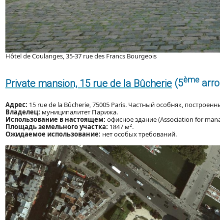
Hôtel de Coulanges, 35-37 rue des Francs Bourgeois
ème
Private mansion, 15 rue de la Bûcherie
(5
arro
Адрес:
15 rue de la Bûcherie, 75005 Paris. Частный особняк, построен
Владелец:
муниципалитет Парижа.
Использование в настоящем:
офисное здание (Association for managi
Площадь земельного участка:
1847 м².
Ожидаемое использование:
нет особых требований.