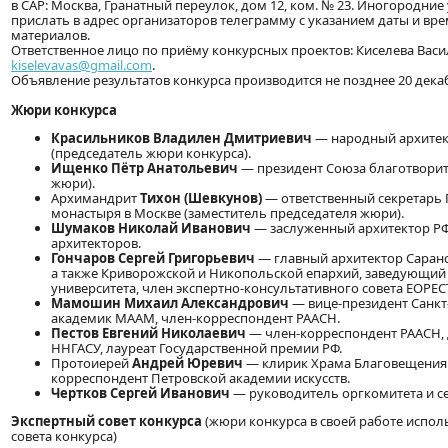
в САР: Москва, Гранатный переулок, дом 12, ком. № 23. Иногородн
прислать в адрес организаторов телеграмму с указанием даты и вр
материалов.
Ответственное лицо по приёму конкурсных проектов: Киселева Васили
kiselevavas@gmail.com
.
Объявление результатов конкурса производится не позднее 20 декаб
Жюри конкурса
Красильников Владилен Дмитриевич
— народный архитект
(председатель жюри конкурса).
Ищенко Пётр Анатольевич
— президент Союза благотворит
жюри).
Архимандрит
Тихон (Шевкунов)
— ответственный секретарь 
монастыря в Москве (заместитель председателя жюри).
Шумаков Николай Иванович
— заслуженный архитектор РФ
архитекторов.
Гончаров Сергей Григорьевич
— главный архитектор Саранс
а также Криворожской и Никопольской епархий, заведующий
университета, член экспертно-консультативного совета ЕОРЕ
Мамошин Михаил Александрович
— вице-президент Санкт-
академик МААМ, член-корреспондент РААСН.
Пестов Евгений Николаевич
— член-корреспондент РААСН, 
ННГАСУ, лауреат Государственной премии РФ.
Протоиерей
Андрей Юревич
— клирик Храма Благовещения 
корреспондент Петровской академии искусств.
Чертков Сергей Иванович
— руководитель оргкомитета и с
Экспертный совет конкурса
(жюри конкурса в своей работе испол
совета конкурса)