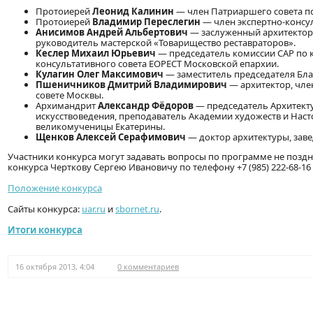
Протоиерей
Леонид Калинин
— член Патриаршего совета по 
Протоиерей
Владимир Переслегин
— член экспертно-консу
Анисимов Андрей Альбертович
— заслуженный архитектор 
руководитель мастерской «Товарищество реставраторов».
Кеслер Михаил Юрьевич
— председатель комиссии САР по 
консультативного совета ЕОРЕСТ Московской епархии.
Кулагин Олег Максимович
— заместитель председателя Бла
Пшеничников Дмитрий Владимирович
— архитектор, чле
совете Москвы.
Архимандрит
Александр Фёдоров
— председатель Архитекту
искусствоведения, преподаватель Академии художеств и Наст
великомученицы Екатерины.
Щенков Алексей Серафимович
— доктор архитектуры, зав
Участники конкурса могут задавать вопросы по программе не поздн
конкурса Черткову Сергею Ивановичу по телефону +7 (985) 222-68-1
Положение конкурса
Сайты конкурса:
uar.ru
и
sbornet.ru
.
Итоги конкурса
16 октября 2013, 4:04
0 комментариев