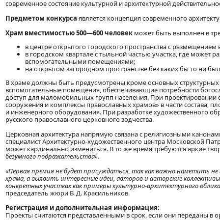
современное состояние культурной и архитектурной действительнос
Предметом конкурса
является концепция современного архитекту
Храм вместимостью 500—600 человек
может быть выполнен в тр
в центре открытого городского пространства с размещением
в городском квартале с тыльной частью участка, где может р
вспомогательными помещениями;
на открытом загородном пространстве без каких бы то ни бы
В храме должны быть предусмотрены кроме основных структурных 
вспомогательные помещения, обеспечивающие потребности богослу
доступ для маломобильных групп населения. При проектировании с
сооружения и комплексы православных храмов» в части состава,
и инженерного оборудования. При разработке художественного об
русского православного церковного зодчества.
Церковная архитектура напрямую связана с религиозными канонами
специалист Архитектурно-художественного центра Московской Патр
может кардинально измениться. В то же время требуются яркие тво
безумного подражательства»
.
«Первая премия не будет присуждаться, так как важно наметить не
храма, а выявить интересные идеи, авторов и авторские коллектив
конкретных участках как примеры культурно-архитектурного облика 
председатель жюри В. Д. Красильников.
Регистрация и дополнительная информация:
Проекты считаются представленными в срок, если они переданы в ор