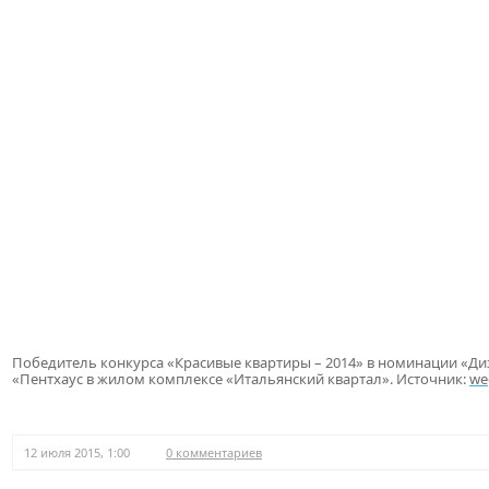
Победитель конкурса «Красивые квартиры – 2014» в номинации «Диза
«Пентхаус в жилом комплексе «Итальянский квартал». Источник:
we
12 июля 2015, 1:00
0 комментариев