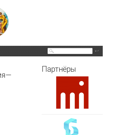
Поиск
Партнёры
ия—