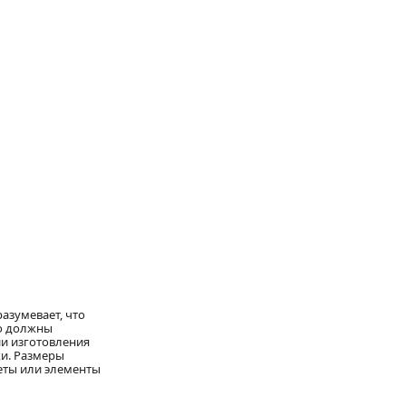
азумевает, что
но должны
и изготовления
ки. Размеры
меты или элементы