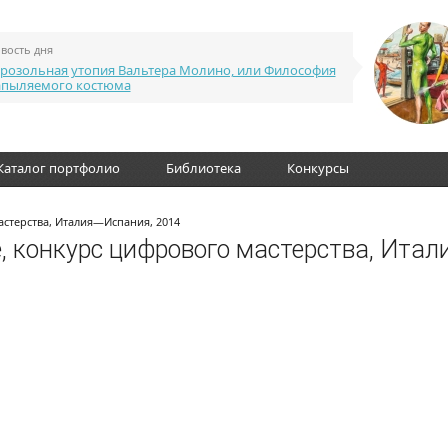
вость дня
розольная утопия Вальтера Молино, или Философия
апыляемого костюма
Каталог портфолио
Библиотека
Конкурсы
астерства, Италия—Испания, 2014
, конкурс цифрового мастерства, Итал