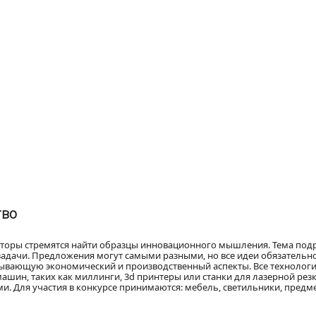
тво
аторы стремятся найти образцы инновационного мышления. Тема подр
адачи. Предложения могут самыми разными, но все идеи обязатель
тывающую экономический и производственный аспекты. Все технологи
шин, таких как миллинги, 3d принтеры или станки для лазерной рез
и. Для участия в конкурсе принимаются: мебель, светильники, пред